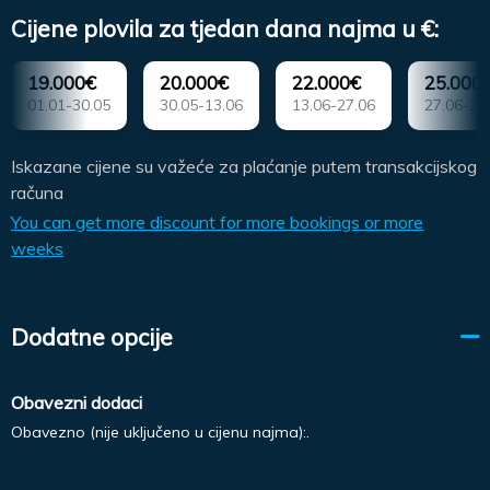
Cijene plovila za tjedan dana najma u €:
19.000€
20.000€
22.000€
25.000
01.01-30.05
30.05-13.06
13.06-27.06
27.06-22
Iskazane cijene su važeće za plaćanje putem transakcijskog
računa
You can get more discount for more bookings or more
weeks
Dodatne opcije
Obavezni dodaci
Obavezno (nije uključeno u cijenu najma):.