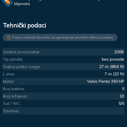
klijenata.
Tehnički podaci
Popis važećih dozvola za upravljanje plovilom (Bez posade)
Godina proizvodnje:
2008.
Tip plovila:
bez posade
Duljina preko svega:
27 m (88,6 ft)
Ĺ irina:
7 m (23 ft)
Motor:
Volvo Penta 350 HP
Broj kabina:
5
Broj ležajeva:
10
Tuš / WC:
5/5
Zastava: