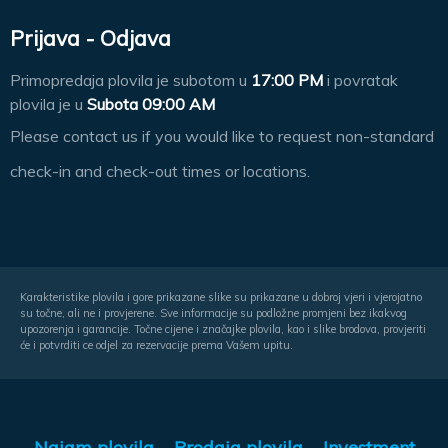
Prijava - Odjava
Primopredaja plovila je subotom u
17:00 PM
i povratak
plovila je u
Subota 09:00 AM
Please contact us if you would like to request non-standard
check-in and check-out times or locations.
Karakteristike plovila i gore prikazane slike su prikazane u dobroj vjeri i vjerojatno
su točne, ali ne i provjerene. Sve informacije su podložne promjeni bez ikakvog
upozorenja i garancije. Točne cijene i značajke plovila, kao i slike brodova, provjeriti
će i potvrditi ce odjel za rezervacije prema Vašem upitu.
Najam plovila
Prodaja plovila
Investment