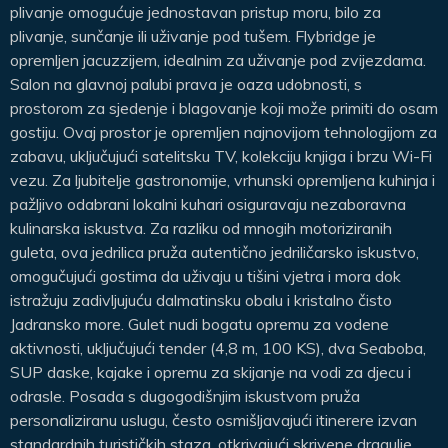
plivanje omogućuje jednostavan pristup moru, bilo za
plivanje, sunčanje ili uživanje pod tušem. Flybridge je
opremljen jacuzzijem, idealnim za uživanje pod zvijezdama.
Salon na glavnoj palubi prava je oaza udobnosti, s
prostorom za sjedenje i blagovanje koji može primiti do osam
gostiju. Ovaj prostor je opremljen najnovijom tehnologijom za
zabavu, uključujući satelitsku TV, kolekciju knjiga i brzu Wi-Fi
vezu. Za ljubitelje gastronomije, vrhunski opremljena kuhinja i
pažljivo odabrani lokalni kuhari osiguravaju nezaboravna
kulinarska iskustva. Za razliku od mnogih motoriziranih
guleta, ova jedrilica pruža autentično jedriličarsko iskustvo,
omogučujući gostima da uživaju u tišini vjetra i mora dok
istražuju zadivljujuću dalmatinsku obalu i kristalno čisto
Jadransko more. Gulet nudi bogatu opremu za vodene
aktivnosti, uključujući tender (4,8 m, 100 KS), dva Seaboba,
SUP daske, kajake i opremu za skijanje na vodi za djecu i
odrasle. Posada s dugogodišnjim iskustvom pruža
personaliziranu uslugu, često osmišljavajući itinerere izvan
standardnih turističkih staza, otkrivajući skrivene dragulje