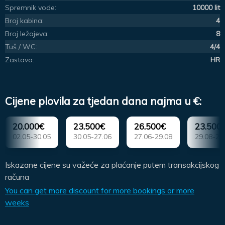
Spremnik vode:
10000 lit
Broj kabina:
4
Broj ležajeva:
8
Tuš / WC:
4/4
Zastava:
HR
Cijene plovila za tjedan dana najma u €:
20.000€
23.500€
26.500€
23.500
02.05-30.05
30.05-27.06
27.06-29.08
29.08-26
Iskazane cijene su važeće za plaćanje putem transakcijskog
računa
You can get more discount for more bookings or more
weeks