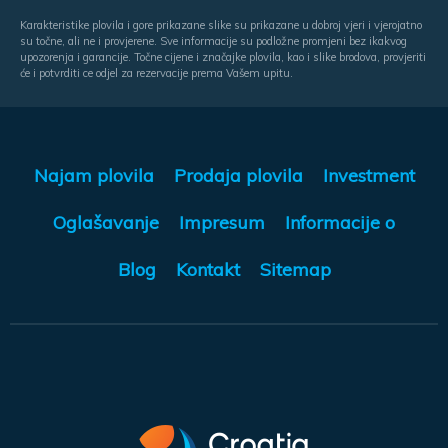
Karakteristike plovila i gore prikazane slike su prikazane u dobroj vjeri i vjerojatno
su točne, ali ne i provjerene. Sve informacije su podložne promjeni bez ikakvog
upozorenja i garancije. Točne cijene i značajke plovila, kao i slike brodova, provjeriti
će i potvrditi ce odjel za rezervacije prema Vašem upitu.
Najam plovila
Prodaja plovila
Investment
Oglašavanje
Impresum
Informacije o
Blog
Kontakt
Sitemap