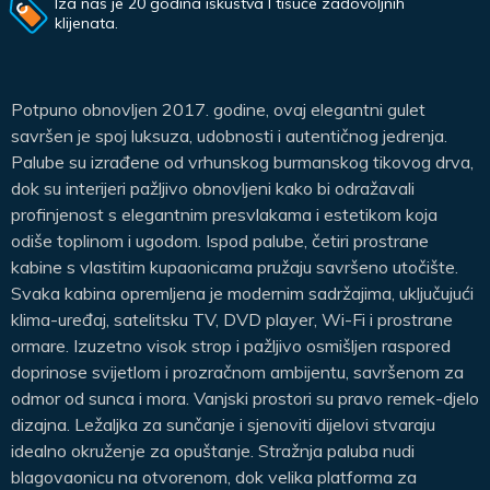
Iza nas je 20 godina iskustva I tisuće zadovoljnih
klijenata.
Potpuno obnovljen 2017. godine, ovaj elegantni gulet
savršen je spoj luksuza, udobnosti i autentičnog jedrenja.
Palube su izrađene od vrhunskog burmanskog tikovog drva,
dok su interijeri pažljivo obnovljeni kako bi odražavali
profinjenost s elegantnim presvlakama i estetikom koja
odiše toplinom i ugodom. Ispod palube, četiri prostrane
kabine s vlastitim kupaonicama pružaju savršeno utočište.
Svaka kabina opremljena je modernim sadržajima, uključujući
klima-uređaj, satelitsku TV, DVD player, Wi-Fi i prostrane
ormare. Izuzetno visok strop i pažljivo osmišljen raspored
doprinose svijetlom i prozračnom ambijentu, savršenom za
odmor od sunca i mora. Vanjski prostori su pravo remek-djelo
dizajna. Ležaljka za sunčanje i sjenoviti dijelovi stvaraju
idealno okruženje za opuštanje. Stražnja paluba nudi
blagovaonicu na otvorenom, dok velika platforma za