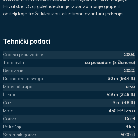
Hrvatske. Ovaj gulet idealan je izbor za manje grupe ili
obitelji koje traže luksuznu, ali intimnu avanturu jedrenja.
Tehnički podaci
Godina proizvodnje:
2003.
Tip plovila:
sa posadom (5 članova)
Renoviran:
2020.
Duljina preko svega:
30 m (98,4 ft)
Materijal trupa:
drvo
Ĺ irina:
6,9 m (22,6 ft)
Gaz:
3 m (9,8 ft)
Motor:
450 HP Iveco
Gorivo:
Dizel
Potrošnja:
9 kts
Spremnik goriva:
5000 lit