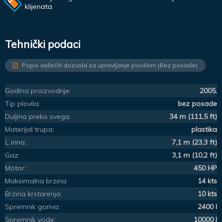
klijenata.
Tehnički podaci
Popis važećih dozvola za upravljanje plovilom (Bez posade)
Godina proizvodnje:
2005.
Tip plovila:
bez posade
Duljina preko svega:
34 m (111,5 ft)
Materijal trupa:
plastika
Ĺ irina:
7,1 m (23,3 ft)
Gaz:
3,1 m (10,2 ft)
Motor:
450 HP
Maksimalna brzina:
14 kts
Brzina krstarenja:
10 kts
Spremnik goriva:
2400 l
Spremnik vode:
10000 l