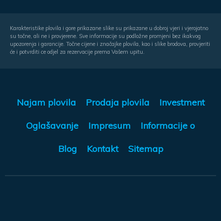
Karakteristike plovila i gore prikazane slike su prikazane u dobroj vjeri i vjerojatno
su točne, ali ne i provjerene. Sve informacije su podložne promjeni bez ikakvog
upozorenja i garancije. Točne cijene i značajke plovila, kao i slike brodova, provjeriti
će i potvrditi ce odjel za rezervacije prema Vašem upitu.
Najam plovila
Prodaja plovila
Investment
Oglašavanje
Impresum
Informacije o
Blog
Kontakt
Sitemap