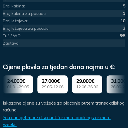
Broj kabina:
5
Broj kabina za posadu:
1
Broj ležajeva:
10
Broj ležajeva za posadu:
3
Tuš / WC:
5/5
Zastava:
Cijene plovila za tjedan dana najma u €:
24.000€
27.000€
29.000€
31.000
01.01-29.05
29.05-12.06
12.06-26.06
26.06-28
Iskazane cijene su važeće za plaćanje putem transakcijskog
računa
You can get more discount for more bookings or more
weeks