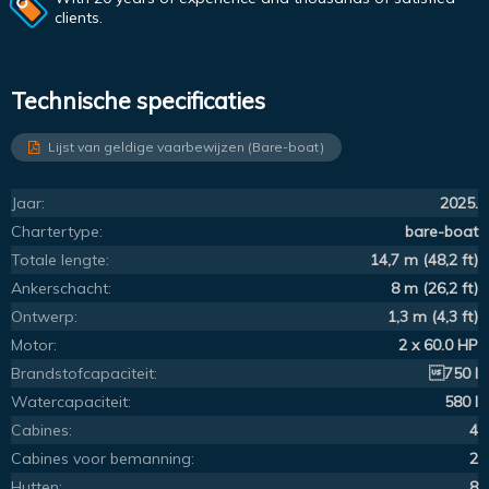
clients.
Technische specificaties
Lijst van geldige vaarbewijzen (Bare-boat)
Jaar:
2025.
Chartertype:
bare-boat
Totale lengte:
14,7 m (48,2 ft)
Ankerschacht:
8 m (26,2 ft)
Ontwerp:
1,3 m (4,3 ft)
Motor:
2 x 60.0 HP
Brandstofcapaciteit:
750 l
Watercapaciteit:
580 l
Cabines:
4
Cabines voor bemanning:
2
Hutten:
8