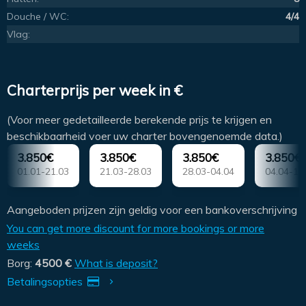
Douche / WC:
4/4
Vlag:
Charterprijs per week in €
(Voor meer gedetailleerde berekende prijs te krijgen en
beschikbaarheid voer uw charter bovengenoemde data.)
3.850€
3.850€
3.850€
3.850€
01.01-21.03
21.03-28.03
28.03-04.04
04.04-11
Aangeboden prijzen zijn geldig voor een bankoverschrijving
You can get more discount for more bookings or more
weeks
Borg:
4500 €
What is deposit?
Betalingsopties