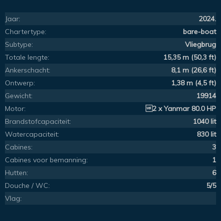
Jaar:
2024.
Chartertype:
bare-boat
Subtype:
Vliegbrug
Totale lengte:
15,35 m (50,3 ft)
Ankerschacht:
8,1 m (26,6 ft)
Ontwerp:
1,38 m (4,5 ft)
Gewicht:
19914
Motor:
2 x Yanmar 80.0 HP
Brandstofcapaciteit:
1040 lit
Watercapaciteit:
830 lit
Cabines:
3
Cabines voor bemanning:
1
Hutten:
6
Douche / WC:
5/5
Vlag: