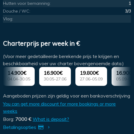
Hutten voor bemanning:
1
Douche / WC:
3/3
Vlag:
Charterprijs per week in €
(Voor meer gedetailleerde berekende prijs te krijgen en
beschikbaarheid voer uw charter bovengenoemde data.)
14.900€
16.900€
19.800€
16.900
04.04-30.05
30.05-27.06
27.06-05.09
05.09-03
Aangeboden prijzen zijn geldig voor een bankoverschrijving
You can get more discount for more bookings or more
weeks
Borg:
7000 €
What is deposit?
Betalingsopties