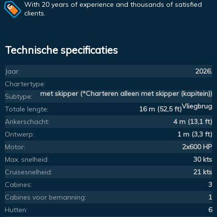
With 20 years of experience and thousands of satisfied
clients.
Technische specificaties
Jaar:
2026.
Chartertype:
met skipper (*Charteren alleen met skipper (kapitein))
Subtype:
Vliegbrug
Totale lengte:
16 m (52,5 ft)
Ankerschacht:
4 m (13,1 ft)
Ontwerp:
1 m (3,3 ft)
Motor:
2x600 HP
Max. snelheid:
30 kts
Cruisesnelheid:
21 kts
Cabines:
3
Cabines voor bemanning:
1
Hutten:
6