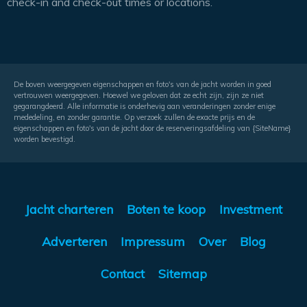
check-in and check-out times or locations.
De boven weergegeven eigenschappen en foto's van de jacht worden in goed
vertrouwen weergegeven. Hoewel we geloven dat ze echt zijn, zijn ze niet
gegarangdeerd. Alle informatie is onderhevig aan veranderingen zonder enige
mededeling, en zonder garantie. Op verzoek zullen de exacte prijs en de
eigenschappen en foto's van de jacht door de reserveringsafdeling van {SiteName}
worden bevestigd.
Jacht charteren
Boten te koop
Investment
Adverteren
Impressum
Over
Blog
Contact
Sitemap