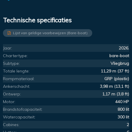
Technische specificaties
Lijst van geldige vaarbewijzen (Bare-boat)
Jaar:
2026.
Chartertype:
bare-boat
Subtype:
Vliegbrug
Totale lengte:
11,29 m (37 ft)
Rompmateriaal:
GRP (plastic)
Ankerschacht:
3,98 m (13,1 ft)
Ontwerp:
1,17 m (3,8 ft)
Motor:
440 HP
Brandstofcapaciteit:
800 lit
Watercapaciteit:
300 lit
Cabines:
2