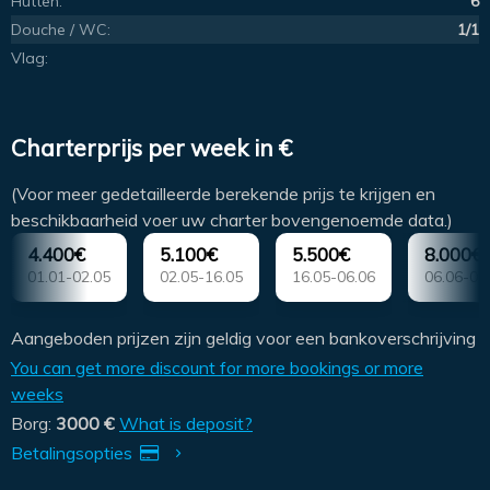
Hutten:
6
Douche / WC:
1/1
Vlag:
Charterprijs per week in €
(Voor meer gedetailleerde berekende prijs te krijgen en
beschikbaarheid voer uw charter bovengenoemde data.)
4.400€
5.100€
5.500€
8.000€
01.01-02.05
02.05-16.05
16.05-06.06
06.06-04
Aangeboden prijzen zijn geldig voor een bankoverschrijving
You can get more discount for more bookings or more
weeks
Borg:
3000 €
What is deposit?
Betalingsopties