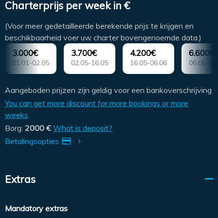
Charterprijs per week in €
(Voor meer gedetailleerde berekende prijs te krijgen en
beschikbaarheid voer uw charter bovengenoemde data.)
3.000€
3.700€
4.200€
6.600€
01.01-02.05
02.05-16.05
16.05-06.06
06.06-04
Aangeboden prijzen zijn geldig voor een bankoverschrijving
You can get more discount for more bookings or more
weeks
Borg:
2000 €
What is deposit?
Betalingsopties
Extras
Mandatory extras