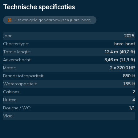
Technische specificaties
Lijst van geldige vaarbewijzen (Bare-boat)
Jaar:
2025.
Chartertype:
bare-boat
Totale lengte:
12,4 m (40,7 ft)
Ankerschacht:
3,46 m (11,3 ft)
Motor:
2 x 320.0 HP
Brandstofcapaciteit:
850 lit
Watercapaciteit:
135 lit
Cabines:
2
Hutten:
4
Douche / WC:
1/1
Vlag: