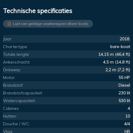
Technische specificaties
Lijst van geldige vaarbewijzen (Bare-boat)
Jaar:
2018.
Chartertype:
bare-boat
Totale lengte:
14,15 m (46,4 ft)
Ankerschacht:
4,5 m (14,8 ft)
Ontwerp:
2,2 m (7,2 ft)
Motor:
55 HP
Brandstof:
Diesel
Brandstofcapaciteit:
230 lit
Watercapaciteit:
530 lit
Cabines:
4
Hutten:
10
Douche / WC:
4/4
Vlag:
HR