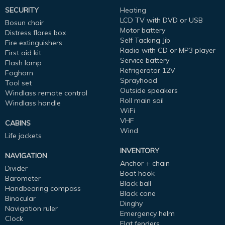
SECURITY
Heating
LCD TV with DVD or USB
Bosun chair
Motor battery
Distress flares box
Self Tacking Jib
Fire extinguishers
Radio with CD or MP3 player
First aid kit
Service battery
Flash lamp
Refrigerator 12V
Foghorn
Sprayhood
Tool set
Outside speakers
Windlass remote control
Roll main sail
Windlass handle
WiFi
VHF
CABINS
Wind
Life jackets
INVENTORY
NAVIGATION
Anchor + chain
Divider
Boat hook
Barometer
Black ball
Handbearing compass
Black cone
Binocular
Dinghy
Navigation ruler
Emergency helm
Clock
Flat fenders