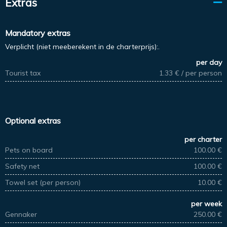
Extras
Mandatory extras
Verplicht (niet meeberekent in de charterprijs):.
per day
Tourist tax
1.33 € / per person
Optional extras
per charter
Pets on board
100.00 €
Safety net
100.00 €
Towel set (per person)
10.00 €
per week
Gennaker
250.00 €