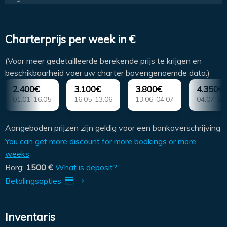
Charterprijs per week in €
(Voor meer gedetailleerde berekende prijs te krijgen en
beschikbaarheid voer uw charter bovengenoemde data.)
2.400€
3.100€
3.800€
4.350€
01.01-16.05
16.05-13.06
13.06-04.07
04.07-25
Aangeboden prijzen zijn geldig voor een bankoverschrijving
You can get more discount for more bookings or more
weeks
Borg:
1500 €
What is deposit?
Betalingsopties
Inventaris