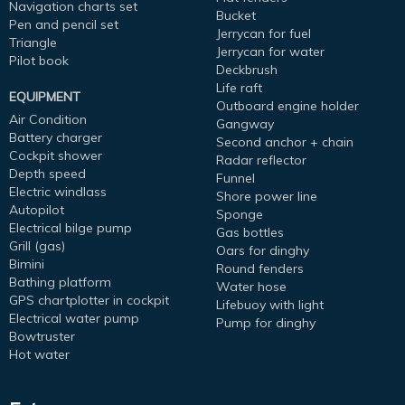
Navigation charts set
Bucket
Pen and pencil set
Jerrycan for fuel
Triangle
Jerrycan for water
Pilot book
Deckbrush
Life raft
EQUIPMENT
Outboard engine holder
Air Condition
Gangway
Battery charger
Second anchor + chain
Cockpit shower
Radar reflector
Depth speed
Funnel
Electric windlass
Shore power line
Autopilot
Sponge
Electrical bilge pump
Gas bottles
Grill (gas)
Oars for dinghy
Bimini
Round fenders
Bathing platform
Water hose
GPS chartplotter in cockpit
Lifebuoy with light
Electrical water pump
Pump for dinghy
Bowtruster
Hot water