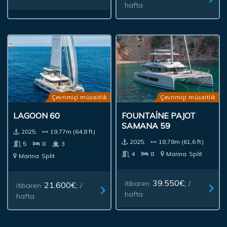
hafta
Çevrimiçi müsaitlik
Çevrimiçi müsaitlik
LAGOON 60
FOUNTAINE PAJOT
SAMANA 59
2025.
19,77m (64,8 ft)
2025.
18,78m (61,6 ft)
5
8
3
4
8
Marina
Split
Marina
Split
39.550€;
itibaren
/
21.600€;
itibaren
/
hafta
hafta