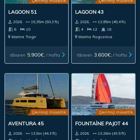
Çevrimiçi müsaitlik
Çevrimiçi müsaitlik
LAGOON 51
LAGOON 43
2026.
15,35m (50,3 ft)
2026.
13,85m (45,4 ft)
6
10
4
12
16
Marina
Trogir
Marina
Rogoznica
5.900€;
3.600€;
itibaren
/ hafta
itibaren
/ hafta
Çevrimiçi müsaitlik
Çevrimiçi müsaitlik
AVENTURA 45
FOUNTAINE PAJOT 44
2026.
13,5m (44,3 ft)
2026.
13,26m (43,5 ft)