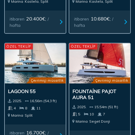
Marina
Kastela, Split
Marina
Kastela, Split
20.400€;
10.680€;
itibaren
/
itibaren
/
hafta
hafta
ÖZEL TEKLİF
ÖZEL TEKLİF
Çevrimiçi müsaitlik
Çevrimiçi müsaitlik
LAGOON 55
FOUNTAINE PAJOT
AURA 51
2025.
16,56m (54,3 ft)
2025.
15,54m (51 ft)
4
8
11
5
10
7
Marina
Split
Marina
Seget Donji
16.700€;
itibaren
/