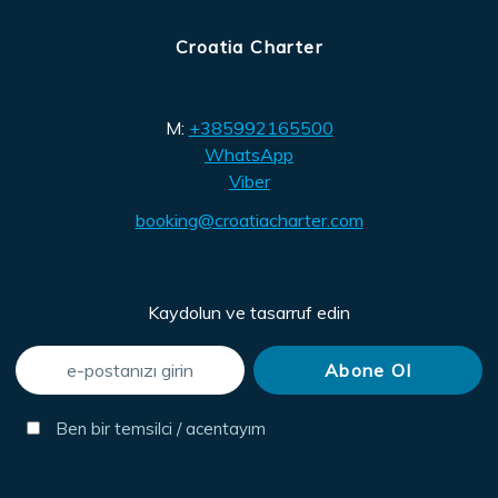
Croatia Charter
M:
+385992165500
WhatsApp
Viber
booking@croatiacharter.com
Kaydolun ve tasarruf edin
Ben bir temsilci / acentayım