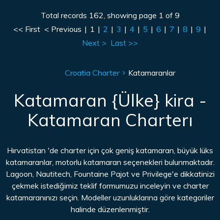
Total records 162, showing page 1 of 9
<< First
< Previous
|
1
|
2
|
3
|
4
|
5
|
6
|
7
|
8
|
9
|
Next >
Last >>
Croatia Charter
Katamaranlar
Katamaran {Ülke} kira -
Katamaran Charterı
Hırvatistan 'de charter için çok geniş katamaran, büyük lüks
katamaranlar, motorlu katamaran seçenekleri bulunmaktadır.
Lagoon, Nautitech, Fountaine Pajot ve Privilege'e dikkatinizi
çekmek istediğimiz teklif formumuzu inceleyin ve charter
katamaranınızı seçin. Modeller uzunluklarına göre kategoriler
halinde düzenlenmiştir.