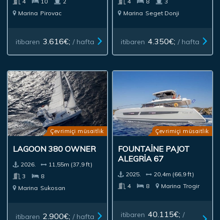
4
10
2
4
8
3
Marina
Pirovac
Marina
Seget Donji
3.616€;
4.350€;
itibaren
/ hafta
itibaren
/ hafta
Çevrimiçi müsaitlik
Çevrimiçi müsaitlik
LAGOON 380 OWNER
FOUNTAINE PAJOT
ALEGRIA 67
2026.
11,55m (37,9 ft)
2025.
20,4m (66,9 ft)
3
8
4
8
Marina
Trogir
Marina
Sukosan
40.115€;
itibaren
/
2.900€;
itibaren
/ hafta