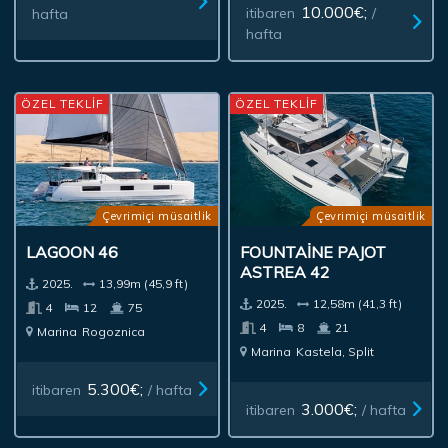
10.000€;
itibaren
/
hafta
hafta
ÖZEL TEKLİF
ÖZEL TEKLİF
Çevrimiçi müsaitlik
Çevrimiçi müsaitlik
LAGOON 46
FOUNTAINE PAJOT
ASTREA 42
2025.
13,99m (45,9 ft)
2025.
12,58m (41,3 ft)
4
12
75
4
8
21
Marina
Rogoznica
Marina
Kastela, Split
5.300€;
itibaren
/ hafta
3.000€;
itibaren
/ hafta