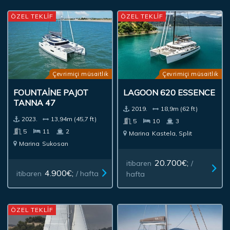
ÖZEL TEKLİF
ÖZEL TEKLİF
Çevrimiçi müsaitlik
Çevrimiçi müsaitlik
FOUNTAINE PAJOT
LAGOON 620 ESSENCE
TANNA 47
2019.
18,9m (62 ft)
2023.
13,94m (45,7 ft)
5
10
3
5
11
2
Marina
Kastela, Split
Marina
Sukosan
20.700€;
itibaren
/
4.900€;
itibaren
/ hafta
hafta
ÖZEL TEKLİF