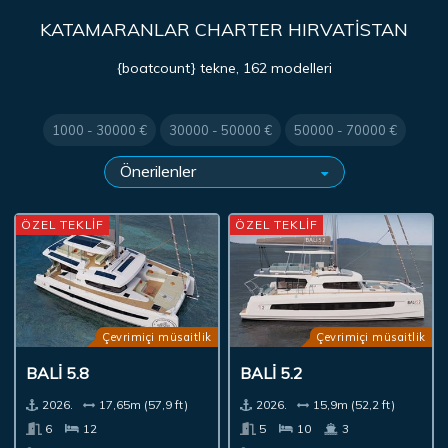
KATAMARANLAR CHARTER HIRVATISTAN
{boatcount} tekne, 162 modelleri
1000 - 30000 €
30000 - 50000 €
50000 - 70000 €
ÖZEL TEKLİF
ÖZEL TEKLİF
Çevrimiçi müsaitlik
Çevrimiçi müsaitlik
BALI 5.8
BALI 5.2
2026.
17,65m (57,9 ft)
2026.
15,9m (52,2 ft)
6
12
5
10
3