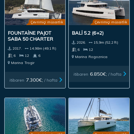
Çevrimiçi müsaitlik
Çevrimiçi müsaitlik
FOUNTAINE PAJOT
BALI 5.2 (6+2)
SABA 50 CHARTER
2026.
15,9m (52,2 ft)
2017.
14,98m (49,1 ft)
6
12
6
12
6
Marina
Rogoznica
Marina
Trogir
6.850€;
itibaren
/ hafta
7.300€;
itibaren
/ hafta