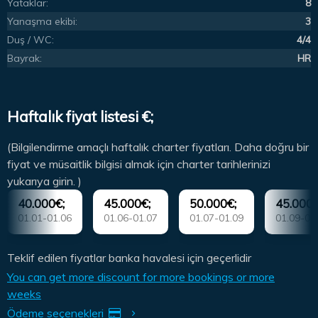
Yataklar:
8
Yanaşma ekibi:
3
Duş / WC:
4/4
Bayrak:
HR
Haftalık fiyat listesi €;
(Bilgilendirme amaçlı haftalık charter fiyatları. Daha doğru bir
fiyat ve müsaitlik bilgisi almak için charter tarihlerinizi
yukarıya girin. )
40.000€;
45.000€;
50.000€;
45.000€
01.01-01.06
01.06-01.07
01.07-01.09
01.09-01
Teklif edilen fiyatlar banka havalesi için geçerlidir
You can get more discount for more bookings or more
weeks
Ödeme seçenekleri