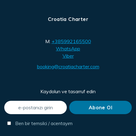
Croatia Charter
M:
+385992165500
WhatsApp
Viber
booking@croatiacharter.com
Kaydolun ve tasarruf edin
Ben bir temsilci / acentayım