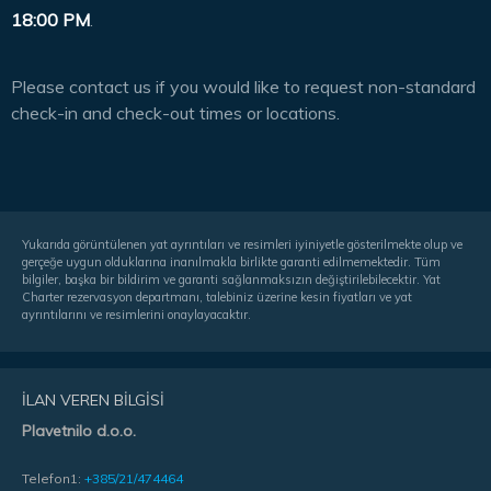
18:00 PM
.
Please contact us if you would like to request non-standard
check-in and check-out times or locations.
Yukarıda görüntülenen yat ayrıntıları ve resimleri iyiniyetle gösterilmekte olup ve
gerçeğe uygun olduklarına inanılmakla birlikte garanti edilmemektedir. Tüm
bilgiler, başka bir bildirim ve garanti sağlanmaksızın değiştirilebilecektir. Yat
Charter rezervasyon departmanı, talebiniz üzerine kesin fiyatları ve yat
ayrıntılarını ve resimlerini onaylayacaktır.
İLAN VEREN BILGISI
Plavetnilo d.o.o.
Telefon1:
+385/21/474464