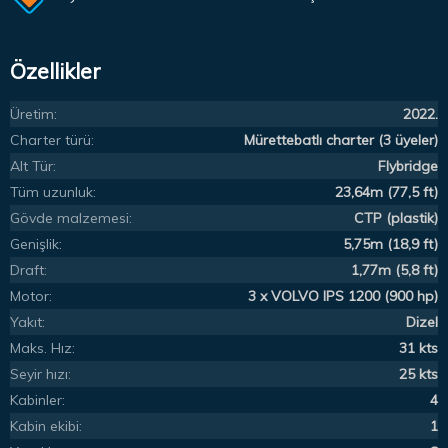
Özellikler
Üretim:
2022.
Charter türü:
Mürettebatlı charter (3 üyeler)
Alt Tür:
Flybridge
Tüm uzunluk:
23,64m (77,5 ft)
Gövde malzemesi:
CTP (plastik)
Genişlik:
5,75m (18,9 ft)
Draft:
1,77m (5,8 ft)
Motor:
3 x VOLVO IPS 1200 (900 hp)
Yakıt:
Dizel
Maks. Hız:
31 kts
Seyir hızı:
25 kts
Kabinler:
4
Kabin ekibi:
1