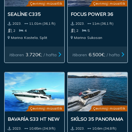
Çevrimiçi müsaitlik
Çevrimiçi müsaitlik
SEALINE C335
FOCUS POWER 36
2023.
11,01m (36,1 ft)
2023.
11m (36,1 ft)
2
4
2
5
Marina
Kastela, Split
Marina
Sukosan
3.720€;
6.500€;
itibaren
/ hafta
itibaren
/ hafta
Çevrimiçi müsaitlik
Çevrimiçi müsaitlik
BAVARIA S33 HT NEW
SKILSO 35 PANORAMA
2023.
10,65m (34,9 ft)
2023.
10,6m (34,8 ft)