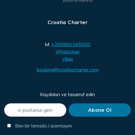
Croatia Charter
M:
+385992165500
WhatsApp
Viber
booking@croatiacharter.com
Kaydolun ve tasarruf edin
Ben bir temsilci / acentayım