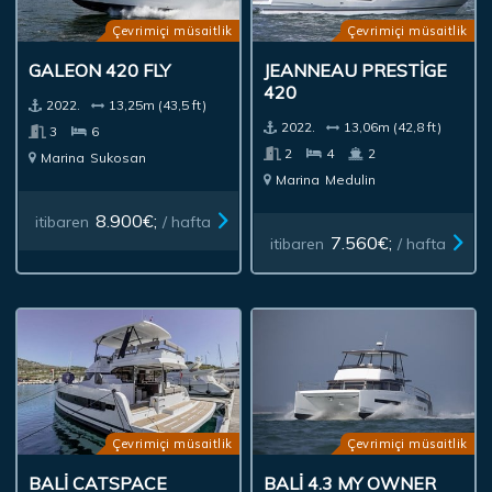
Çevrimiçi müsaitlik
Çevrimiçi müsaitlik
GALEON 420 FLY
JEANNEAU PRESTIGE
420
2022.
13,25m (43,5 ft)
2022.
13,06m (42,8 ft)
3
6
2
4
2
Marina
Sukosan
Marina
Medulin
8.900€;
itibaren
/ hafta
7.560€;
itibaren
/ hafta
Çevrimiçi müsaitlik
Çevrimiçi müsaitlik
BALI CATSPACE
BALI 4.3 MY OWNER