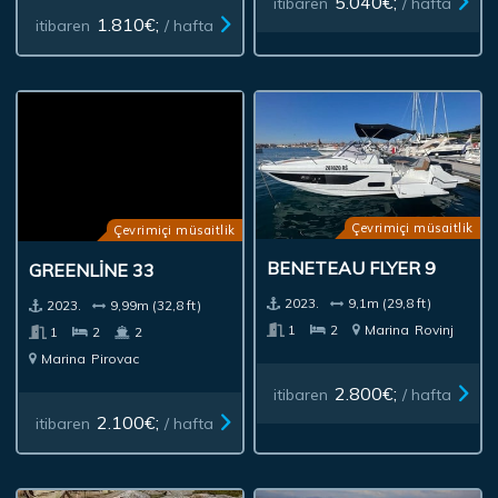
5.040€;
itibaren
/ hafta
1.810€;
itibaren
/ hafta
Çevrimiçi müsaitlik
Çevrimiçi müsaitlik
BENETEAU FLYER 9
GREENLINE 33
2023.
9,1m (29,8 ft)
2023.
9,99m (32,8 ft)
1
2
Marina
Rovinj
1
2
2
Marina
Pirovac
2.800€;
itibaren
/ hafta
2.100€;
itibaren
/ hafta