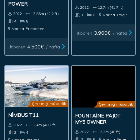
POWER
2022.
12,7m (41,7 ft)
2022.
12,86m (42,2 ft)
3
8
Marina
Trogir
4
8
Marina
Primosten
3.900€;
itibaren
/ hafta
4.500€;
itibaren
/ hafta
Çevrimiçi müsaitlik
Çevrimiçi müsaitlik
NIMBUS T11
FOUNTAINE PAJOT
MY5 OWNER
2022.
12,4m (40,7 ft)
2022.
12,2m (40 ft)
2
4
3
6
Marina
Seget
Marina
Pirovac