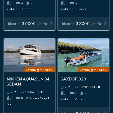
2
4
2
2
5
Marina
Biograd
Marina
Sukosan
3.900€;
3.800€;
itibaren
/ hafta
itibaren
/ hafta
Çevrimiçi müsaitlik
Çevrimiçi müsaitlik
NIKHEN AQUASUN 34
SAXDOR 320
SEDAN
2023.
10,28m (33,7 ft)
2023.
10,3m (33,8 ft)
1
2
2
2
6
Marina
Seget
Marina
Vodice
Donji