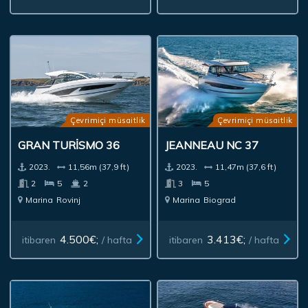
Çevrimiçi müsaitlik
Çevrimiçi müsaitlik
GRAN TURISMO 36
JEANNEAU NC 37
2023.
11,56m (37,9 ft)
2023.
11,47m (37,6 ft)
2
5
2
3
5
Marina
Rovinj
Marina
Biograd
4.500€;
3.413€;
itibaren
/ hafta
itibaren
/ hafta