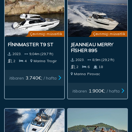
Çevrimiçi müsaitlik
Çevrimiçi müsaitlik
FINNMASTER T9 ST
JEANNEAU MERRY
FISHER 895
2023.
9,04m (29,7 ft)
2023.
8,9m (29,2 ft)
2
4
Marina
Trogir
2
6
18
Marina
Pirovac
3.740€;
itibaren
/ hafta
1.900€;
itibaren
/ hafta