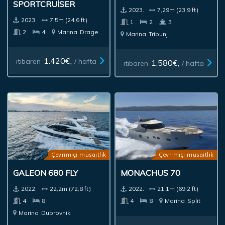
SPORTCRUISER
2023.
7,29m (23,9 ft)
2023.
7,5m (24,6 ft)
1
2
3
2
4
Marina
Drage
Marina
Tribunj
1.420€;
itibaren
/ hafta
1.580€;
itibaren
/ hafta
Çevrimiçi müsaitlik
Çevrimiçi müsaitlik
GALEON 680 FLY
MONACHUS 70
2022.
22,2m (72,8 ft)
2022.
21,1m (69,2 ft)
4
8
4
8
Marina
Split
Marina
Dubrovnik