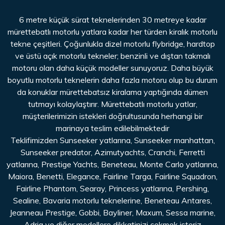
6 metre küçük sürat teknelerinden 30 metreye kadar
mürettebatlı motorlu yatlara kadar her türden kiralık motorlu
tekne çeşitleri. Çoğunlukla dizel motorlu flybridge, hardtop
ve üstü açık motorlu tekneler; benzinli ve dıştan takmalı
motoru olan daha küçük modeller sunuyoruz. Daha büyük
boyutlu motorlu teknelerin daha fazla motoru olup bu durum
da konuklar mürettebatsız kiralama yaptığında dümen
tutmayı kolaylaştırır. Mürettebatlı motorlu yatlar,
müşterilerimizin istekleri doğrultusunda herhangi bir
marinaya teslim edilebilmektedir
Teklifimizden Sunseeker yatlarına, Sunseeker manhattan,
Sunseeker predator, Azimutyachts, Cranchi, Ferretti
yatlarına, Prestige Yachts, Beneteau, Monte Carlo yatlarına,
Maiora, Benetti, Elegance, Fairline Targa, Fairline Squadron,
Fairline Phantom, Searay, Princess yatlarına, Pershing,
Sealine, Bavaria motorlu teknelerine, Beneteau Antares,
Jeanneau Prestige, Gobbi, Bayliner, Maxum, Sessa marine,
Adria ve diğer modellere dikkatinizi çekmek isteriz