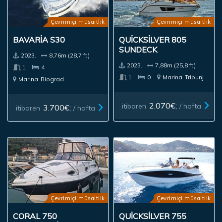
Çevrimiçi müsaitlik
Çevrimiçi müsaitlik
BAVARIA S30
QUICKSILVER 805
SUNDECK
2023.
8,76m (28,7 ft)
2023.
7,88m (25,8 ft)
1
4
1
0
Marina
Tribunj
Marina
Biograd
2.070€;
itibaren
/ hafta
3.700€;
itibaren
/ hafta
Çevrimiçi müsaitlik
Çevrimiçi müsaitlik
CORAL 750
QUICKSILVER 755