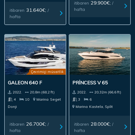
29.900€;
itibaren
/
hafta
31.640€;
itibaren
/
hafta
Çevrimiçi müsaitlik
GALEON 640 F
PRINCESS V 65
2022.
20,8m (68,2 ft)
2022.
20,32m (66,6 ft)
4
10
Marina
Seget
3
6
Donji
Marina
Kastela, Split
26.700€;
28.000€;
itibaren
/
itibaren
/
hafta
hafta