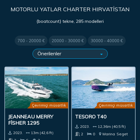
MOTORLU YATLAR CHARTER HIRVATISTAN
{boatcount} tekne, 285 modelleri
700 - 20000 €
20000 - 30000 €
30000 - 40000 €
Çevrimiçi müsaitlik
Çevrimiçi müsaitlik
JEANNEAU MERRY
TESORO T40
FISHER 1295
2023.
12,36m (40,5 ft)
2023.
13m (42,6 ft)
2
0
Marina
Seget