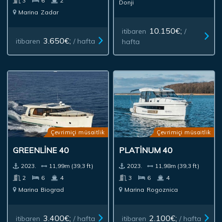
3
6
2
Donji
Marina
Zadar
10.150€;
itibaren
/
3.650€;
itibaren
/ hafta
hafta
Çevrimiçi müsaitlik
Çevrimiçi müsaitlik
GREENLINE 40
PLATINUM 40
2023.
11,99m (39,3 ft)
2023.
11,98m (39,3 ft)
2
6
4
3
6
4
Marina
Biograd
Marina
Rogoznica
3.400€;
2.100€;
itibaren
/ hafta
itibaren
/ hafta