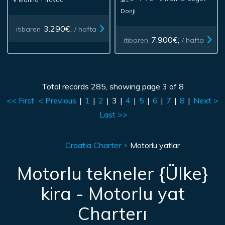
Donji
3.290€;
itibaren
/ hafta
7.900€;
itibaren
/ hafta
Total records 285, showing page 3 of 8
<< First
< Previous
|
1
|
2
|
3
|
4
|
5
|
6
|
7
|
8
|
Next >
Last >>
Croatia Charter
Motorlu yatlar
Motorlu tekneler {Ülke}
kira - Motorlu yat
Charterı