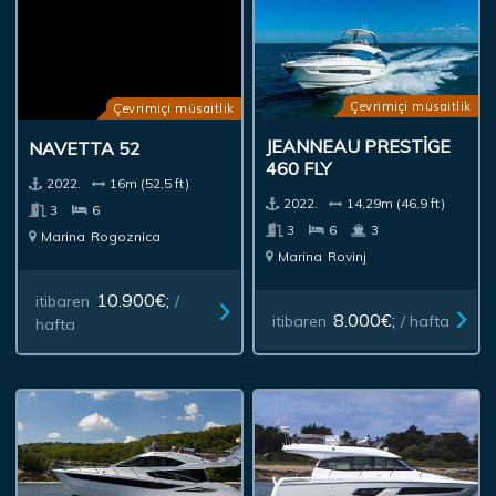
Çevrimiçi müsaitlik
Çevrimiçi müsaitlik
JEANNEAU PRESTIGE
NAVETTA 52
460 FLY
2022.
16m (52,5 ft)
2022.
14,29m (46,9 ft)
3
6
3
6
3
Marina
Rogoznica
Marina
Rovinj
10.900€;
itibaren
/
8.000€;
itibaren
/ hafta
hafta