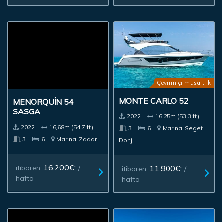
Çevrimiçi müsaitlik
MENORQUIN 54
MONTE CARLO 52
SASGA
2022.
16,25m (53,3 ft)
2022.
16,68m (54,7 ft)
3
6
Marina
Seget
3
6
Marina
Zadar
Donji
16.200€;
itibaren
/
11.900€;
itibaren
/
hafta
hafta