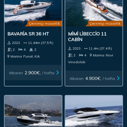
Çevrimiçi müsaitlik
Çevrimiçi müsaitlik
BAVARIA SR 36 HT
MIMI LIBECCIO 11
CABIN
2023.
11,44m (37,5 ft)
2023.
11,4m (37,4 ft)
2
4
2
2
4
Marina
Novi
Marina
Punat, Krk
Vinodolski
2.900€;
itibaren
/ hafta
4.900€;
itibaren
/ hafta