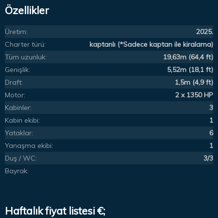
Özellikler
Üretim:
2025.
Charter türü:
kaptanlı (*Sadece kaptan ile kiralama)
Tüm uzunluk:
19,63m (64,4 ft)
Genişlik:
5,52m (18,1 ft)
Draft:
1,5m (4,9 ft)
Motor:
2 x 1350 HP
Kabinler:
3
Kabin ekibi:
1
Yataklar:
6
Yanaşma ekibi:
1
Duş / WC:
3/3
Bayrak:
Haftalık fiyat listesi €;