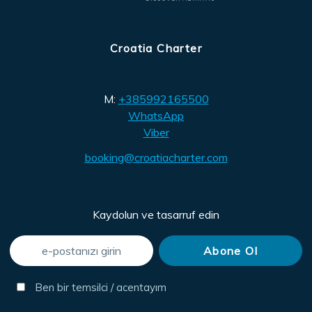
Croatia Charter
M:
+385992165500
WhatsApp
Viber
booking@croatiacharter.com
Kaydolun ve tasarruf edin
Ben bir temsilci / acentayım