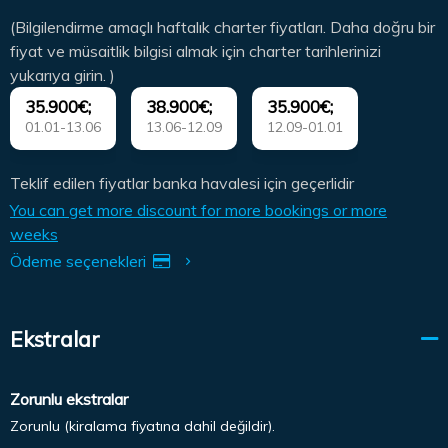
(Bilgilendirme amaçlı haftalık charter fiyatları. Daha doğru bir
fiyat ve müsaitlik bilgisi almak için charter tarihlerinizi
yukarıya girin. )
35.900€;
38.900€;
35.900€;
01.01-13.06
13.06-12.09
12.09-01.01
Teklif edilen fiyatlar banka havalesi için geçerlidir
You can get more discount for more bookings or more
weeks
Ödeme seçenekleri
Ekstralar
Zorunlu ekstralar
Zorunlu (kiralama fiyatına dahil değildir).