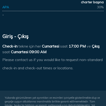
charter başına
APA
30%
-
Giriş - Çıkış
Check-in
tekne için her
Cumartesi
saat
17:00 PM
ve
Çıkış
saat
Cumartesi 09:00 AM
Please contact us if you would like to request non-standard
check-in and check-out times or locations.
Yukarıda görüntülenen yat ayrıntıları ve resimleri iyiniyetle gösterilmekte olup ve
gerçeğe uygun olduklarına inanılmakla birlikte garanti edilmemektedir. Tüm
bilgiler, başka bir bildirim ve garanti sağlanmaksızın değiştirilebilecektir. Yat