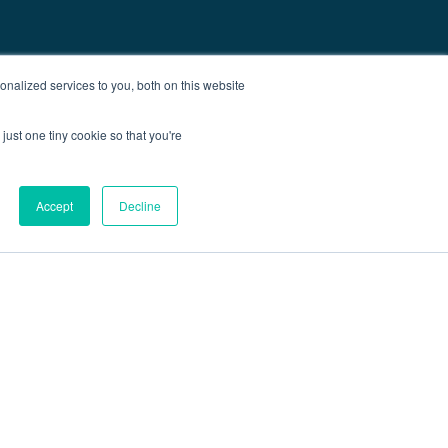
nalized services to you, both on this website
just one tiny cookie so that you're
Accept
Decline
Blog
İletişim
Site Haritası