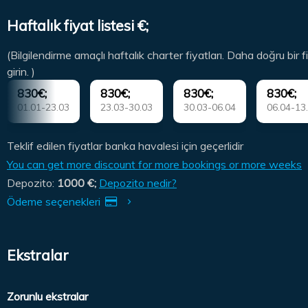
Haftalık fiyat listesi €;
(Bilgilendirme amaçlı haftalık charter fiyatları. Daha doğru bir fi
girin. )
830€;
830€;
830€;
830€;
01.01-23.03
23.03-30.03
30.03-06.04
06.04-13
Teklif edilen fiyatlar banka havalesi için geçerlidir
You can get more discount for more bookings or more weeks
Depozito:
1000 €;
Depozito nedir?
Ödeme seçenekleri
Ekstralar
Zorunlu ekstralar