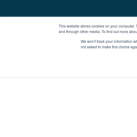
This website stores cookies on your computer. 
and through other media. To find out more abou
We won't track your information whe
not asked to make this choice aga
Tekne Charter
Brokerlik
Yatırı