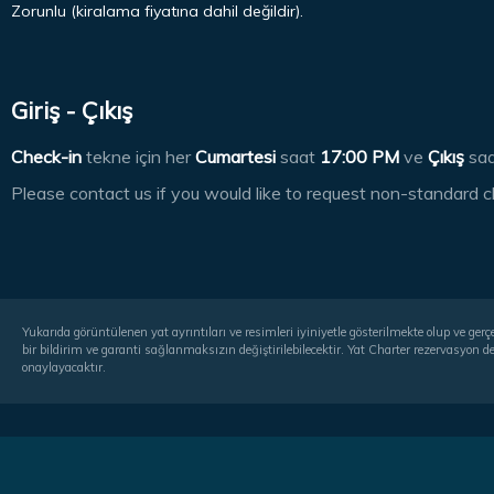
Zorunlu (kiralama fiyatına dahil değildir).
Giriş - Çıkış
Check-in
tekne için her
Cumartesi
saat
17:00 PM
ve
Çıkış
sa
Please contact us if you would like to request non-standard c
Yukarıda görüntülenen yat ayrıntıları ve resimleri iyiniyetle gösterilmekte olup ve ge
bir bildirim ve garanti sağlanmaksızın değiştirilebilecektir. Yat Charter rezervasyon dep
onaylayacaktır.