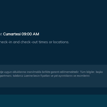
at
Cumartesi 09:00 AM
heck-in and check-out times or locations.
rçeğe uygun olduklarına inanılmakla birlikte garanti edilmemektedir. Tüm bilgiler, başka
artmanı, talebiniz üzerine kesin fiyatları ve yat ayrıntılarını ve resimlerini