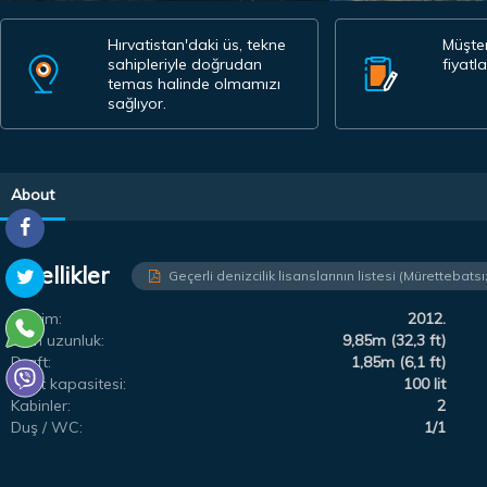
Hırvatistan'daki üs, tekne
Müşteri
sahipleriyle doğrudan
fiyatl
temas halinde olmamızı
sağlıyor.
About
Özellikler
Geçerli denizcilik lisanslarının listesi (Mürettebatsı
Üretim:
2012.
Tüm uzunluk:
9,85m (32,3 ft)
Draft:
1,85m (6,1 ft)
Yakıt kapasitesi:
100 lit
Kabinler:
2
Duş / WC:
1/1