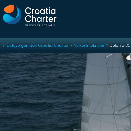
var relatedTitle = 'Mevcut benzer tekneler';
Listeye geri dön
Croatia Charter
Yelkenli tekneler
Delphia 31
Delphia 31