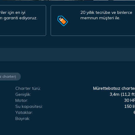
ler için en iyi
20 yıllık tecrübe ve binlerce
arı garanti ediyoruz.
memnun müşteri ile.
z charter)
Charter türü:
Mürettebatsız charte
Genişlik:
3,4m (11,2 ft
Motor:
30 H
Su kapasitesi:
150 li
Yataklar:
Bayrak: