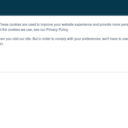
These cookies are used to improve your website experience and provide more perso
t the cookies we use, see our Privacy Policy.
n you visit our site. But in order to comply with your preferences, we'll have to use 
in.
m
Reklam
Künye
Hakkında