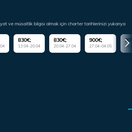
yat ve müsaitlik bilgisi almak için charter tarihlerinizi yukarıya
830€;
830€;
900€;
90
.04
13.04-20.04
20.04-27.04
27.04-04.05
04.