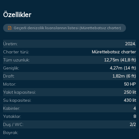
Özellikler
Geçerli denizcilik lisanslarının listesi (Mürettebatsız charter)
Üretim:
2024.
Charter türü:
Mürettebatsız charter
Tüm uzunluk:
12,75m (41,8 ft)
Genişlik:
4,27m (14 ft)
Draft:
1,82m (6 ft)
Motor:
50 HP
Yakıt kapasitesi:
250 lit
Su kapasitesi:
430 lit
Kabinler:
4
Yataklar:
8
Duş / WC:
2/2
Bayrak: