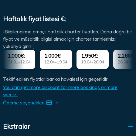
Haftalık fiyat listesi €;
(Bilgilendirme amaçlı haftalık charter fiyatları. Daha doğru bir
fiyat ve müsaitlik bilgisi almak için charter tarihlerinizi
yukarıya girin. )
1.000€;
1.000€;
1.950€;
2.260€;
01.01-12.04
12.04-19.04
19.04-26.04
26.04-03
Teklif edilen fiyatlar banka havalesi için geçerlidir
You can get more discount for more bookings or more
weeks
Ödeme seçenekleri
Ekstralar