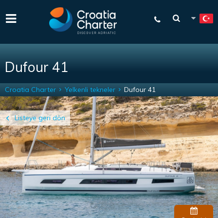
var relatedTitle = 'Mevcut benzer tekneler';
Dufour 41
Croatia Charter
Yelkenli tekneler
Dufour 41
Listeye geri dön