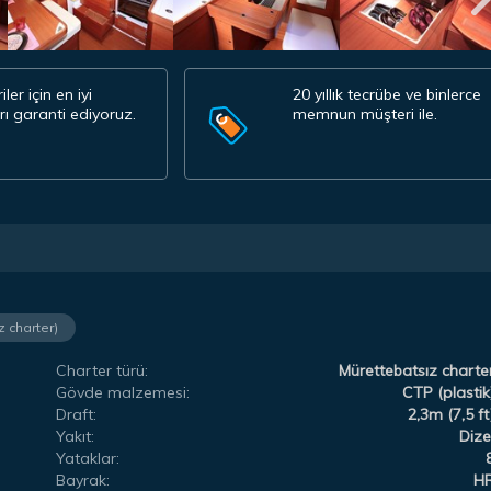
ler için en iyi
20 yıllık tecrübe ve binlerce
arı garanti ediyoruz.
memnun müşteri ile.
z charter)
Charter türü:
Mürettebatsız charte
Gövde malzemesi:
CTP (plastik
Draft:
2,3m (7,5 ft
Yakıt:
Dize
Yataklar:
Bayrak:
H