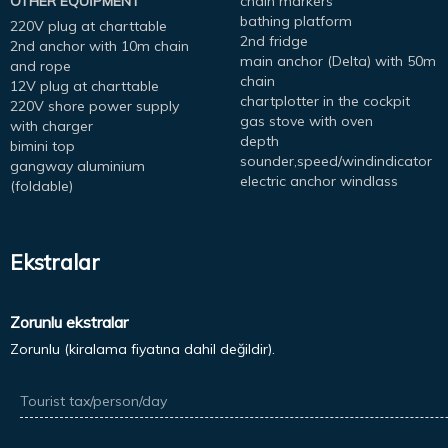
OTHER EQUIPMENT
chain markers
bathing platform
220V plug at charttable
2nd fridge
2nd anchor with 10m chain
main anchor (Delta) with 50m
and rope
chain
12V plug at charttable
chartplotter in the cockpit
220V shore power supply
gas stove with oven
with charger
depth
bimini top
sounder,speed/windindicator
gangway aluminium
electric anchor windlass
(foldable)
Ekstralar
Zorunlu ekstralar
Zorunlu (kiralama fiyatına dahil değildir).
Tourist tax/person/day