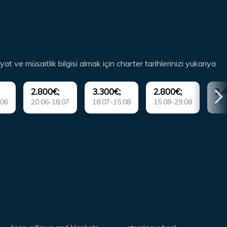
yat ve müsaitlik bilgisi almak için charter tarihlerinizi yukarıya
2.800€;
3.300€;
2.800€;
2.4
.06
20.06-18.07
18.07-15.08
15.08-29.08
29.