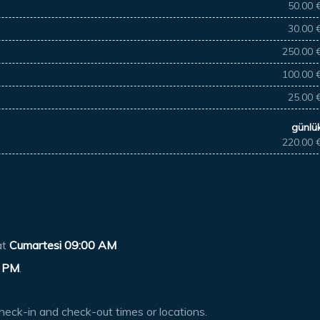
50.00 
30.00 
250.00 
100.00 
25.00 
günlü
220.00 
at
Cumartesi 09:00 AM
 PM
.
heck-in and check-out times or locations.