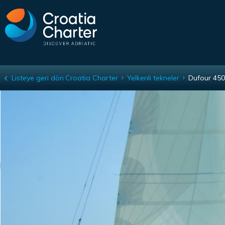
var relatedTitle = 'Mevcut benzer tekneler';
Listeye geri dön
Croatia Charter
Yelkenli tekneler
Dufour 450
Dufour 450 GL