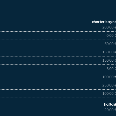
charter başın
200.00 
0.00 
50.00 
150.00 
150.00 
8.00 
100.00 
250.00 
100.00 
haftalı
20.00 