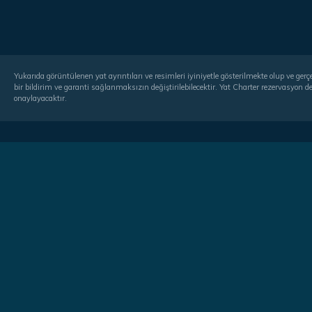
Yukarıda görüntülenen yat ayrıntıları ve resimleri iyiniyetle gösterilmekte olup ve ge
bir bildirim ve garanti sağlanmaksızın değiştirilebilecektir. Yat Charter rezervasyon dep
onaylayacaktır.