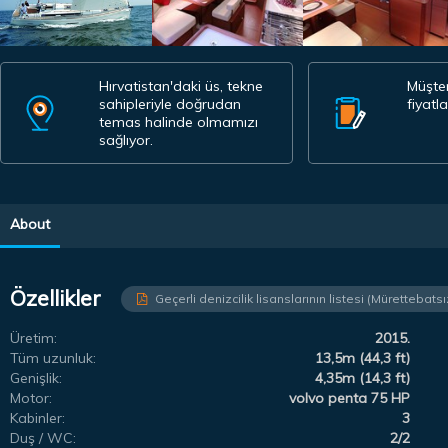
Hırvatistan'daki üs, tekne
Müşteri
sahipleriyle doğrudan
fiyatl
temas halinde olmamızı
sağlıyor.
About
Özellikler
Geçerli denizcilik lisanslarının listesi (Mürettebatsı
Üretim:
2015.
Tüm uzunluk:
13,5m (44,3 ft)
Genişlik:
4,35m (14,3 ft)
Motor:
volvo penta 75 HP
Kabinler:
3
Duş / WC:
2/2