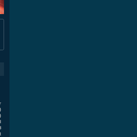
r
)
)
l
8
R