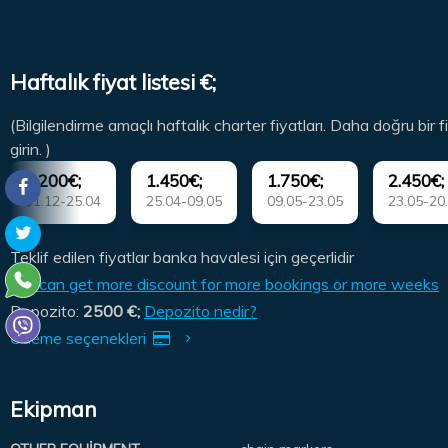
Haftalık fiyat listesi €;
(Bilgilendirme amaçlı haftalık charter fiyatları. Daha doğru bir fi
girin. )
1.200€;
1.450€;
1.750€;
2.450€;
31.12-25.04
25.04-09.05
09.05-23.05
23.05-20
Teklif edilen fiyatlar banka havalesi için geçerlidir
You can get more discount for more bookings or more weeks
Depozito:
2500 €;
Depozito nedir?
Ödeme seçenekleri
Ekipman