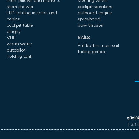
linen, pillows and blankets
steering wheel
stern shower
cockpit speakers
LED lighting in salon and
outboard engine
cabins
sprayhood
cockpit table
bow thruster
dinghy
VHF
SAILS
warm water
Full batten main sail
autopilot
furling genoa
holding tank
günlü
1.33 