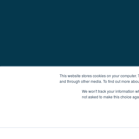
This website stores cookies on your computer. 
and through other media. To find out more abou
We won't track your information whe
not asked to make this choice aga