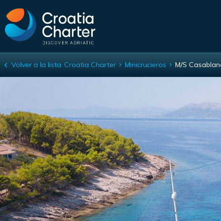
Volver a la lista
Croatia Charter
Minicrucieros
M/S Casablan
M/S Casablanca