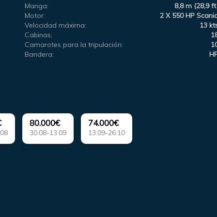
Manga:
8,8 m (28,9 ft
Motor:
2 X 550 HP Scani
Velocidad máxima:
13 kt
Cabinas:
1
Camarotes para la tripulación:
1
Bandera:
H
€
80.000€
74.000€
.08
30.08-13.09
13.09-26.10