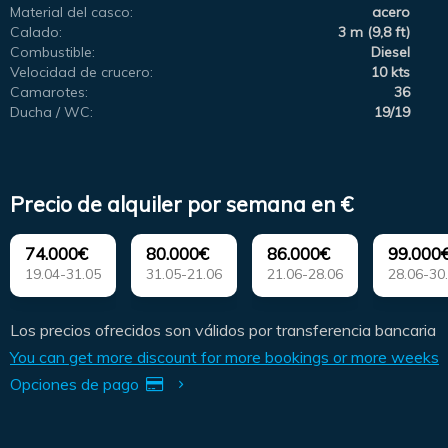
Material del casco:
acero
Calado:
3 m (9,8 ft)
Combustible:
Diesel
Velocidad de crucero:
10 kts
Camarotes:
36
Ducha / WC:
19/19
Precio de alquiler por semana en €
74.000€
80.000€
86.000€
99.000
19.04-31.05
31.05-21.06
21.06-28.06
28.06-30
Los precios ofrecidos son válidos por transferencia bancaria
You can get more discount for more bookings or more weeks
Opciones de pago