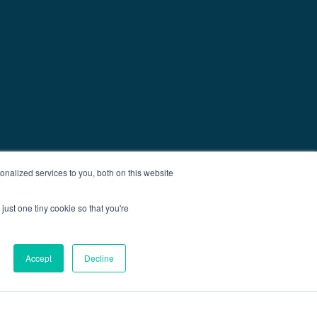
nalized services to you, both on this website
just one tiny cookie so that you're
Accept
Decline