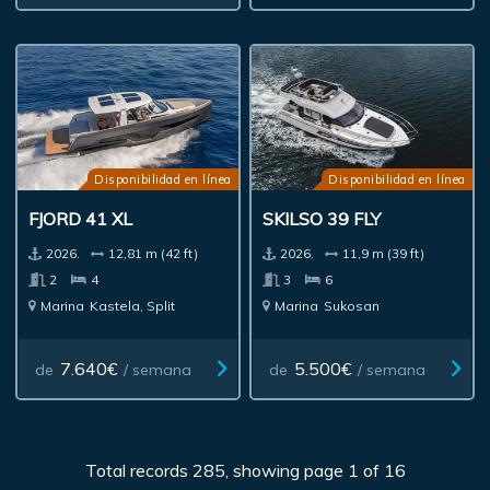
Disponibilidad en línea
Disponibilidad en línea
FJORD 41 XL
SKILSO 39 FLY
2026.
12,81 m (42 ft)
2026.
11,9 m (39 ft)
2
4
3
6
Marina
Kastela, Split
Marina
Sukosan
7.640€
5.500€
de
/ semana
de
/ semana
Total records 285, showing page 1 of 16