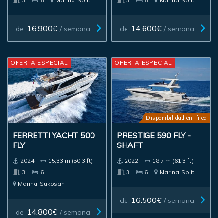
3
6
Marina
Split
3
6
Marina
Split
16.900€
14.600€
de
/ semana
de
/ semana
OFERTA ESPECIAL
OFERTA ESPECIAL
Disponibilidad en línea
FERRETTI YACHT 500
PRESTIGE 590 FLY -
FLY
SHAFT
2024.
15,33 m (50,3 ft)
2022.
18,7 m (61,3 ft)
3
6
3
6
Marina
Split
Marina
Sukosan
16.500€
de
/ semana
14.800€
de
/ semana