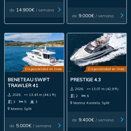
14.900€
de
/ semana
9.000€
de
/ semana
Disponibilidad en línea
Disponibilidad en línea
BENETEAU SWIFT
PRESTIGE 4.3
TRAWLER 41
2026.
13,07 m (42,9 ft)
2026.
13,43 m (44,1 ft)
2
6
3
5
3
Marina
Kastela, Split
Marina
Split
9.400€
de
/ semana
5.000€
de
/ semana