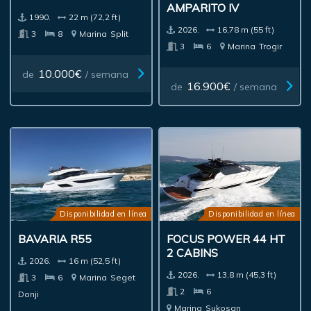
AMPARITO IV
1990.
22 m (72,2 ft)
2026.
16,78 m (55 ft)
3
8
Marina
Split
3
6
Marina
Trogir
10.000€
de
/ semana
16.900€
de
/ semana
Disponibilidad en línea
Disponibilidad en línea
BAVARIA R55
FOCUS POWER 44 HT
2 CABINS
2026.
16 m (52,5 ft)
2026.
13,8 m (45,3 ft)
3
6
Marina
Seget
2
6
Donji
Marina
Sukosan