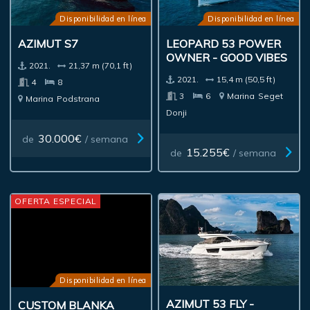
Disponibilidad en línea
Disponibilidad en línea
AZIMUT S7
LEOPARD 53 POWER
OWNER - GOOD VIBES
2021.
21,37 m (70,1 ft)
2021.
15,4 m (50,5 ft)
4
8
3
6
Marina
Seget
Marina
Podstrana
Donji
30.000€
de
/ semana
15.255€
de
/ semana
OFERTA ESPECIAL
Disponibilidad en línea
CUSTOM BLANKA
AZIMUT 53 FLY -