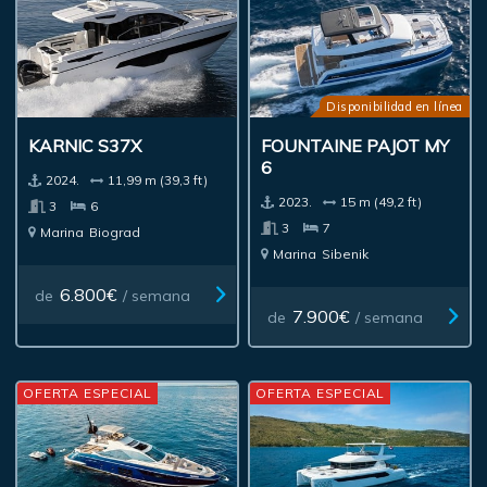
Disponibilidad en línea
KARNIC S37X
FOUNTAINE PAJOT MY
6
2024.
11,99 m (39,3 ft)
2023.
15 m (49,2 ft)
3
6
3
7
Marina
Biograd
Marina
Sibenik
6.800€
de
/ semana
7.900€
de
/ semana
OFERTA ESPECIAL
OFERTA ESPECIAL