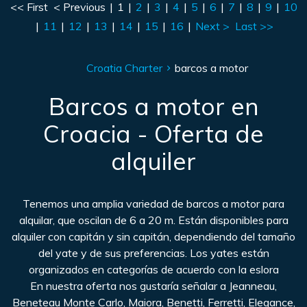
<< First
< Previous
|
1
|
2
|
3
|
4
|
5
|
6
|
7
|
8
|
9
|
10
|
11
|
12
|
13
|
14
|
15
|
16
|
Next >
Last >>
Croatia Charter
barcos a motor
Barcos a motor en
Croacia - Oferta de
alquiler
Tenemos una amplia variedad de barcos a motor para
alquilar, que oscilan de 6 a 20 m. Están disponibles para
alquiler con capitán y sin capitán, dependiendo del tamaño
del yate y de sus preferencias. Los yates están
organizados en categorías de acuerdo con la eslora
En nuestra oferta nos gustaría señalar a Jeanneau,
Beneteau Monte Carlo, Maiora, Benetti, Ferretti, Elegance,