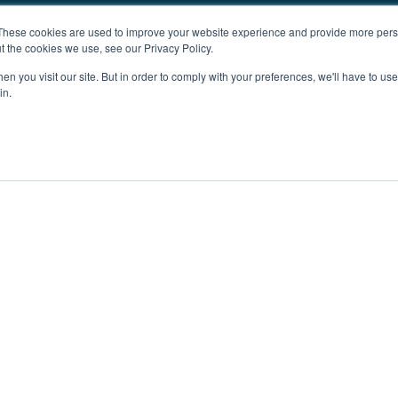
These cookies are used to improve your website experience and provide more perso
t the cookies we use, see our Privacy Policy.
n you visit our site. But in order to comply with your preferences, we'll have to use 
in.
Investment
Publicidad
Impressum