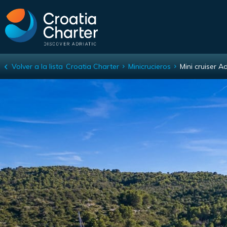
Volver a la lista
Croatia Charter
Minicrucieros
Mini cruiser Ad
Mini cruiser Adriatic King