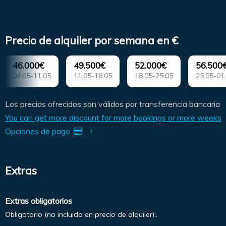
Precio de alquiler por semana en €
46.000€
49.500€
52.000€
56.500
04.05-11.05
11.05-18.05
18.05-25.05
25.05-01
Los precios ofrecidos son válidos por transferencia bancaria
You can get more discount for more bookings or more weeks
Opciones de pago
Extras
Extras obligatorios
Obligatorio (no incluido en precio de alquiler):.