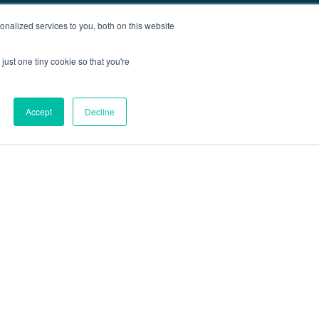
nalized services to you, both on this website
just one tiny cookie so that you're
Accept
Decline
Acerca de
Blog
Contacto
Sitemap