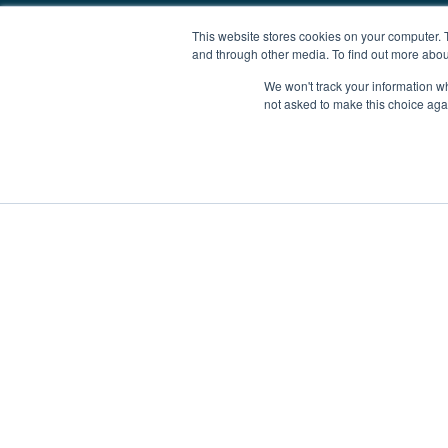
This website stores cookies on your computer. 
and through other media. To find out more abou
We won't track your information whe
not asked to make this choice aga
Alquiler de barcos
Barcos para la venta