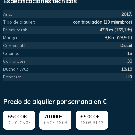
Especificaciones técnicas
Año:
2017.
Tipo de alquiler:
con tripulación (10 miembros)
Eslora total:
47,3 m (155,1 ft)
Manga:
8,8 m (28,9 ft)
Combustible:
Diesel
Cabinas:
18
Camarotes:
38
Ducha / WC:
18/18
Bandera:
HR
Precio de alquiler por semana en €
65.000€
70.000€
65.000€
01.01-05.07
05.07-16.08
16.08-31.12