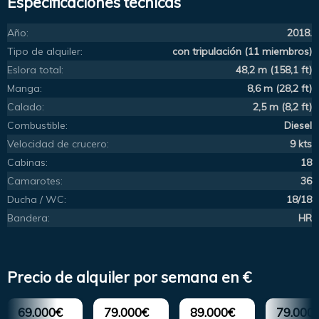
Especificaciones técnicas
Año:
2018.
Tipo de alquiler:
con tripulación (11 miembros)
Eslora total:
48,2 m (158,1 ft)
Manga:
8,6 m (28,2 ft)
Calado:
2,5 m (8,2 ft)
Combustible:
Diesel
Velocidad de crucero:
9 kts
Cabinas:
18
Camarotes:
36
Ducha / WC:
18/18
Bandera:
HR
Precio de alquiler por semana en €
69.000€
79.000€
89.000€
79.000