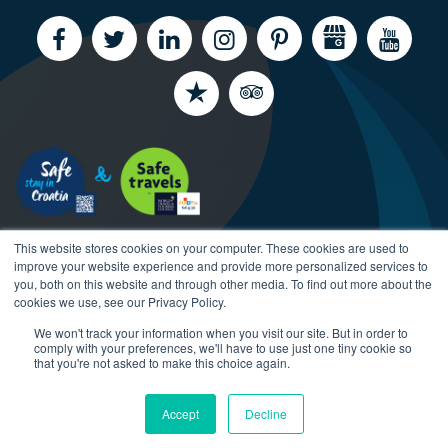
This website stores cookies on your computer. These cookies are used to
improve your website experience and provide more personalized services to
you, both on this website and through other media. To find out more about the
cookies we use, see our Privacy Policy.
We won't track your information when you visit our site. But in order to
Copyright CroatiaCharter.com, 2003-2026 All rights
comply with your preferences, we'll have to use just one tiny cookie so
reserved.
that you're not asked to make this choice again.
Accept
Decline