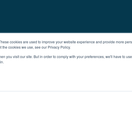
These cookies are used to improve your website experience and provide more perso
t the cookies we use, see our Privacy Policy.
n you visit our site. But in order to comply with your preferences, we'll have to use 
in.