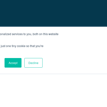
nalized services to you, both on this website
just one tiny cookie so that you're
Accept
Decline