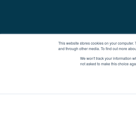
This website stores cookies on your computer. 
and through other media. To find out more abou
We won't track your information whe
not asked to make this choice aga