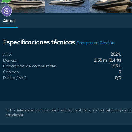
About
Especificaciones técnicas
Compra en Gestión
Año:
2024.
Manga:
2,55 m (8,4 ft)
Capacidad de combustible:
195 L
Cabinas:
0
Ducha / WC:
0/0
Toda la información suministrada en este sitio se da de buena fe al leal saber y entende
actualizada.