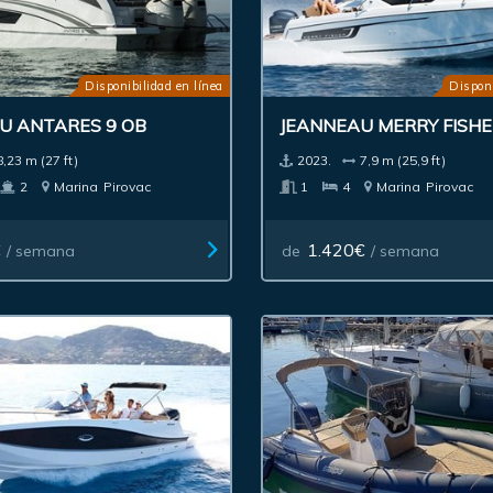
Disponibilidad en línea
Disponi
U ANTARES 9 OB
JEANNEAU MERRY FISHE
8,23 m (27 ft)
2023.
7,9 m (25,9 ft)
2
Marina
Pirovac
1
4
Marina
Pirovac
€
1.420€
/ semana
de
/ semana