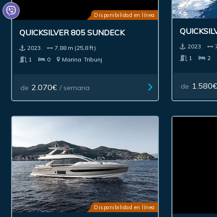
Disponibilidad en línea
QUICKSIL
QUICKSILVER 805 SUNDECK
2023.
2023.
7,88 m (25,8 ft)
1
2
1
0
Marina
Tribunj
1.580
de
2.070€
de
/ semana
Disponibilidad en línea