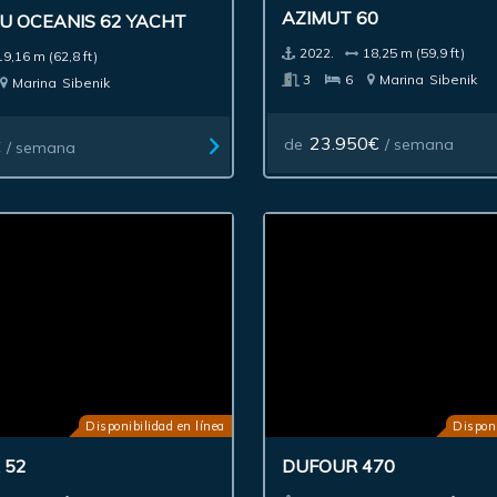
AZIMUT 60
U OCEANIS 62 YACHT
2022.
18,25 m (59,9 ft)
19,16 m (62,8 ft)
3
6
Marina
Sibenik
Marina
Sibenik
23.950€
de
/ semana
€
/ semana
Disponibilidad en línea
Disponi
 52
DUFOUR 470