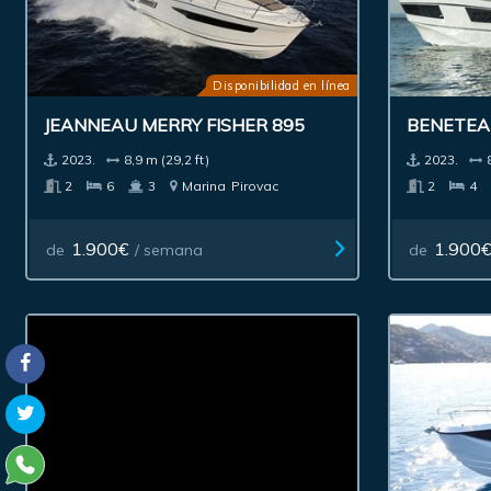
Disponibilidad en línea
JEANNEAU MERRY FISHER 895
BENETEA
2023.
8,9 m (29,2 ft)
2023.
2
6
3
Marina
Pirovac
2
4
1.900€
1.900
de
/ semana
de