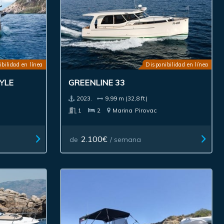
bilidad en línea
Disponibilidad en línea
YLE
GREENLINE 33
2023.
9,99 m (32,8 ft)
1
2
Marina
Pirovac
2.100€
de
/ semana