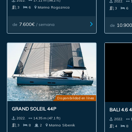
2022.
17,12 m (56,2 ft)
2022.
3
6
Marina
Rogoznica
3
6
7.600€
de
/ semana
10.90
de
Disponibilidad en línea
GRAND SOLEIL 44P
BALI 4.6 
2022.
14,35 m (47,1 ft)
2022.
3
8
2
Marina
Sibenik
4
8