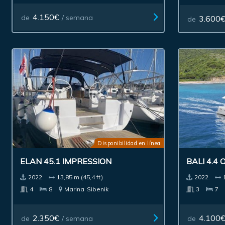
4.150€
de
/ semana
3.600
de
Disponibilidad en línea
ELAN 45.1 IMPRESSION
BALI 4.4
2022.
13,85 m (45,4 ft)
2022.
4
8
Marina
Sibenik
3
7
2.350€
4.100
de
/ semana
de