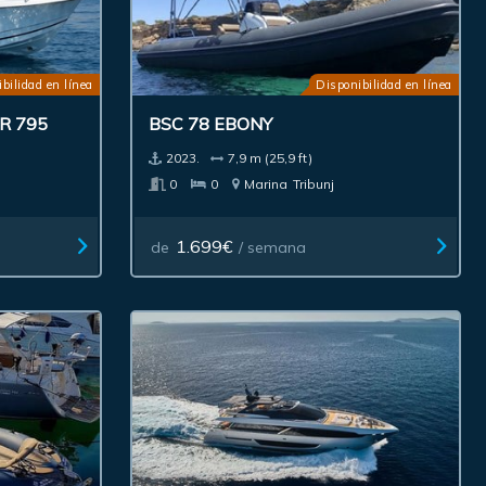
bilidad en línea
Disponibilidad en línea
R 795
BSC 78 EBONY
2023.
7,9 m (25,9 ft)
0
0
Marina
Tribunj
1.699€
de
/ semana