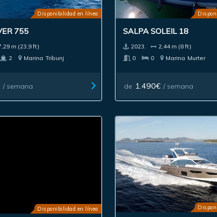
Disponibilidad en línea
Disponi
VER 755
SALPA SOLEIL 18
7,29 m (23,9 ft)
2023.
2,44 m (8 ft)
2
Marina
Tribunj
0
0
Marina
Murter
€
1.490€
/ semana
de
/ semana
Disponi
Disponibilidad en línea