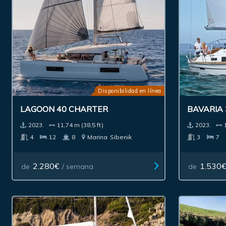
Disponibilidad en línea
LAGOON 40 CHARTER
BAVARIA 
2023.
11,74 m (38,5 ft)
2023.
4
12
8
Marina
Sibenik
3
7
2.280€
1.530
de
/ semana
de