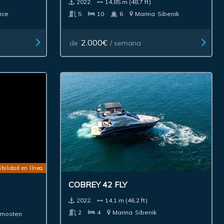
2022.
14,85 m (48,7 ft)
ice
5
10
6
Marina
Sibenik
2.000€
de
/ semana
bilidad en línea
COBREY 42 FLY
2022.
14,1 m (46,2 ft)
2
4
Marina
Sibenik
imosten