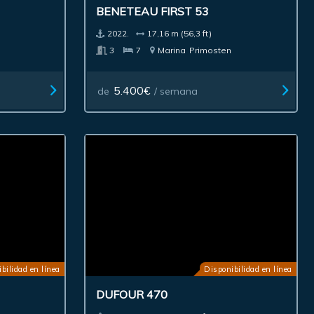
BENETEAU FIRST 53
2022.
17,16 m (56,3 ft)
3
7
Marina
Primosten
5.400€
de
/ semana
bilidad en línea
Disponibilidad en línea
DUFOUR 470