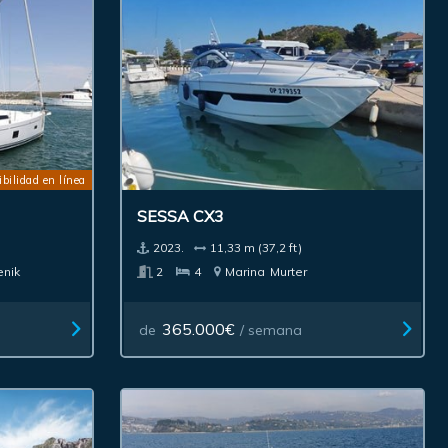
bilidad en línea
SESSA CX3
2023.
11,33 m (37,2 ft)
enik
2
4
Marina
Murter
365.000€
de
/ semana