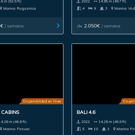
16 m (52,5 ft)
2022.
14,85 m (48,7 ft)
Marina
Rogoznica
4
9
3
Marina
Vod
0€
2.050€
/ semana
de
/ semana
Disponibilidad en línea
Disponi
4 CABINS
BALI 4.6
14,28 m (46,8 ft)
2022.
14,28 m (46,8 ft)
Marina
Pirovac
5
10
3
Marina
Pr