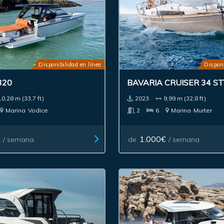
Disponibilidad en línea
Disponi
320
BAVARIA CRUISER 34 ST
10,28 m (33,7 ft)
2023.
9,99 m (32,8 ft)
Marina
Vodice
2
6
Marina
Murter
€
1.000€
/ semana
de
/ semana