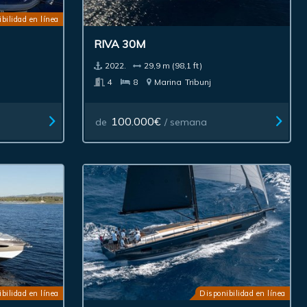
bilidad en línea
RIVA 30M
2022.
29,9 m (98,1 ft)
4
8
Marina
Tribunj
100.000€
de
/ semana
bilidad en línea
Disponibilidad en línea