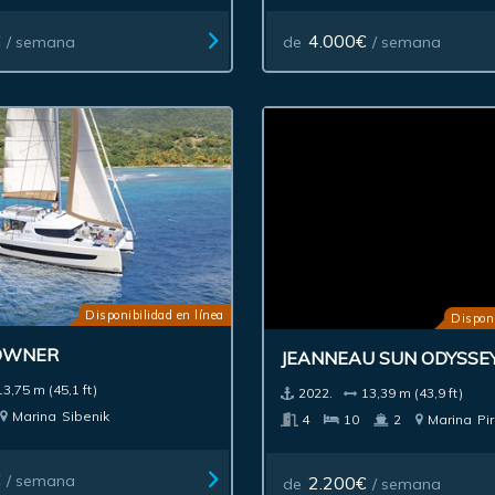
€
4.000€
/ semana
de
/ semana
Disponibilidad en línea
Disponi
 OWNER
JEANNEAU SUN ODYSSEY
13,75 m (45,1 ft)
2022.
13,39 m (43,9 ft)
Marina
Sibenik
4
10
2
Marina
Pi
€
/ semana
2.200€
de
/ semana