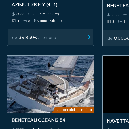
AZIMUT 78 FLY (4+1)
BENETEA
2022.
23,64 m (77,5 ft)
2022.
4
8
Marina
Sibenik
3
6
39.950€
de
/ semana
8.000
de
Disponibilidad en línea
BENETEAU OCEANIS 54
NAVETTA