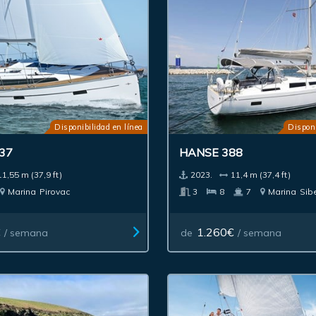
Disponibilidad en línea
Disponi
37
HANSE 388
11,55 m (37,9 ft)
2023.
11,4 m (37,4 ft)
Marina
Pirovac
3
8
7
Marina
Sib
€
1.260€
/ semana
de
/ semana