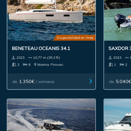
Disponibilidad en línea
BENETEAU OCEANIS 34.1
SAXDOR 
2023.
10,77 m (35,3 ft)
2023.
3
6
Marina
Pirovac
1
2
1.350€
5.040
de
/ semana
de