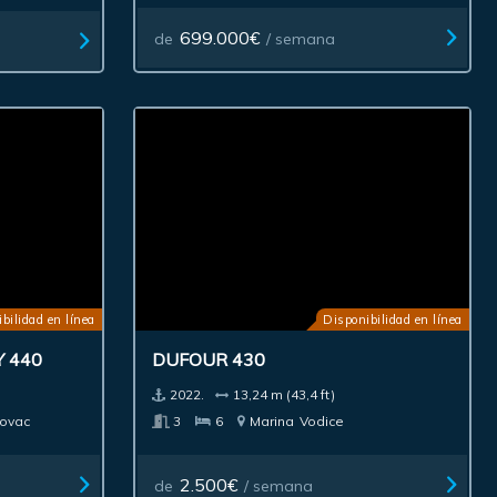
699.000€
de
/ semana
bilidad en línea
Disponibilidad en línea
 440
DUFOUR 430
2022.
13,24 m (43,4 ft)
rovac
3
6
Marina
Vodice
2.500€
de
/ semana