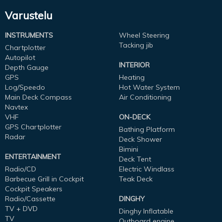
Varustelu
INSTRUMENTS
Wheel Steering
Tacking jib
Chartplotter
Autopilot
INTERIOR
Depth Gauge
GPS
Heating
Log/Speedo
Hot Water System
Main Deck Compass
Air Conditioning
Navtex
VHF
ON-DECK
GPS Chartplotter
Bathing Platform
Radar
Deck Shower
Bimini
ENTERTAINMENT
Deck Tent
Radio/CD
Electric Windlass
Barbecue Grill in Cockpit
Teak Deck
Cockpit Speakers
Radio/Cassette
DINGHY
TV + DVD
Dinghy Inflatable
TV
Outboard engine