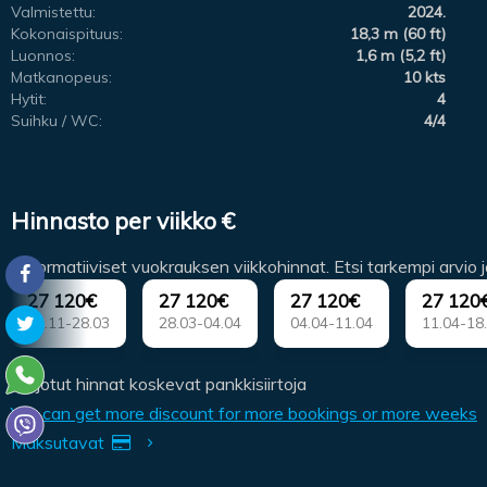
Valmistettu:
2024.
Kokonaispituus:
18,3 m (60 ft)
Luonnos:
1,6 m (5,2 ft)
Matkanopeus:
10 kts
Hytit:
4
Suihku / WC:
4/4
Hinnasto per viikko €
(Informatiiviset vuokrauksen viikkohinnat. Etsi tarkempi arvio 
27 120€
27 120€
27 120€
27 120
01.11-28.03
28.03-04.04
04.04-11.04
11.04-18
Tarjotut hinnat koskevat pankkisiirtoja
You can get more discount for more bookings or more weeks
Maksutavat