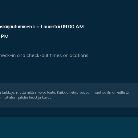
oskirjautuminen
klo
Lauantai 09:00 AM
 PM
.
heck-in and check-out times or locations.
tarkkoja, mutta niitä ei voida taata. Kaikkia tietoja voidaan muuttaa ilman erillistä
noittelun, jahdin tiedot ja kuvat.