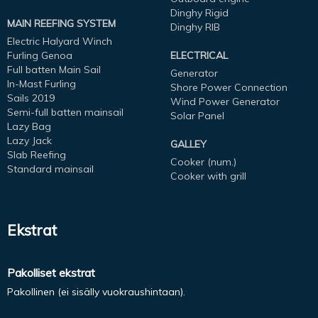
Dinghy Rigid
MAIN REEFING SYSTEM
Dinghy RIB
Electric Halyard Winch
Furling Genoa
ELECTRICAL
Full batten Main Sail
Generator
In-Mast Furling
Shore Power Connection
Sails 2019
Wind Power Generator
Semi-full batten mainsail
Solar Panel
Lazy Bag
Lazy Jack
GALLEY
Slab Reefing
Cooker (num.)
Standard mainsail
Cooker with grill
Ekstrat
Pakolliset ekstrat
Pakollinen (ei sisälly vuokraushintaan).