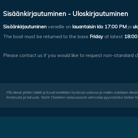
Sisäänkirjautuminen - Uloskirjautuminen
Sisäänkirjautuminen
veneille on
lauantaisin klo
17:00 PM
ja
ul
The boat must be returned to the base
Friday
at latest
18:00
Please contact us if you would like to request non-standard c
Yllä olevat jahdin tiedot ja kuvat esitetään hyvässä uskossa ja niiden uskotaan olevan 
ilmoitusta ja takuuta. Yacht Charterin varausosasto vahvistaa pyynnöstäsi tarkan hin