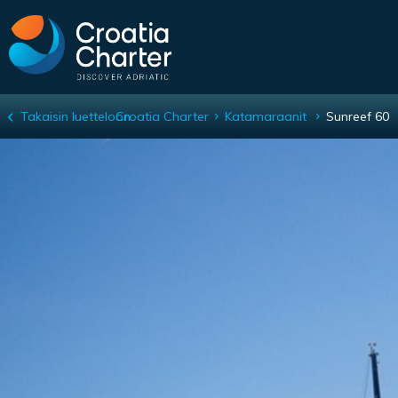
Takaisin luetteloon
Croatia Charter
Katamaraanit
Sunreef 60
Sunreef 60