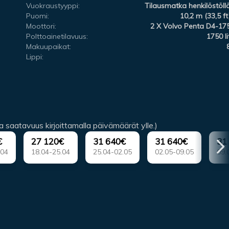
Vuokraustyyppi:
Tilausmatka henkilöstöll
Puomi:
10,2 m (33,5 ft
Moottori:
2 X Volvo Penta D4-17
Polttoainetilavuus:
1750 li
Makuupaikat:
Lippi:
ja saatavuus kirjoittamalla päivämäärät ylle.)
€
27 120€
31 640€
31 640€
31
.04
18.04-25.04
25.04-02.05
02.05-09.05
09.