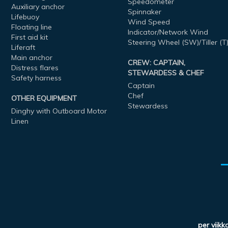
Speedometer
Auxiliary anchor
Spinnaker
Lifebuoy
Wind Speed
Floating line
Indicator/Network Wind
First aid kit
Steering Wheel (SW)/Tiller (T
Liferaft
Main anchor
CREW: CAPTAIN,
Distress flares
STEWARDESS & CHEF
Safety harness
Captain
Chef
OTHER EQUIPMENT
Stewardess
Dinghy with Outboard Motor
Linen
per viikk