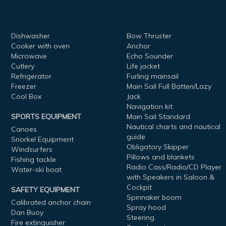
Dishwasher
Bow Thruster
Cooker with oven
Anchor
Microwave
Echo Sounder
Cutlery
Life jacket
Refrigerator
Furling mainsail
Freezer
Main Sail Full Batten/Lazy
Cool Box
Jack
Navigation kit
SPORTS EQUIPMENT
Main Sail Standard
Nautical charts and nautical
Canoes
guide
Snorkel Equipment
Obligatory Skipper
Windsurfers
Pillows and blankets
Fishing tackle
Radio Cass/Radio/CD Player
Water-ski boat
with Speakers in Saloon &
Cockpit
SAFETY EQUIPMENT
Spinnaker boom
Calibrated anchor chain
Spray hood
Dan Buoy
Steering
Fire extinguisher