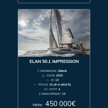
ELAN 50.1 IMPRESSION
SATAMASSA
Sibenik
VUOSI
2020
ID
10
PITUUS
15,18 m (49,8 ft)
HYTIT
4
MAKUUPAIKAT
10
450 000€
Hinta