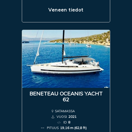
Veneen tiedot
BENETEAU OCEANIS YACHT
62
SATAMASSA
VUOSI
2021
ID
8
PITUUS
19,16 m (62,8 ft)