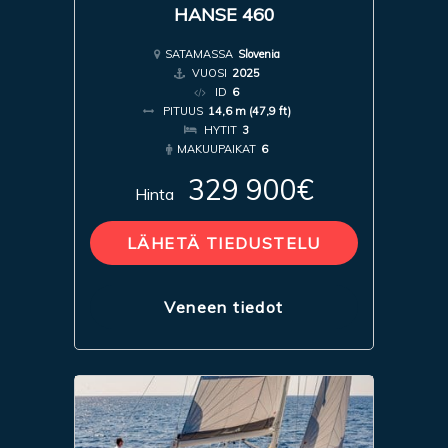
HANSE 460
SATAMASSA
Slovenia
VUOSI
2025
ID
6
PITUUS
14,6 m (47,9 ft)
HYTIT
3
MAKUUPAIKAT
6
329 900€
Hinta
LÄHETÄ TIEDUSTELU
Veneen tiedot