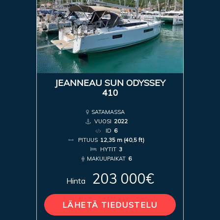
JEANNEAU SUN ODYSSEY
410
SATAMASSA
VUOSI
2022
ID
6
PITUUS
12,35 m (40,5 ft)
HYTIT
3
MAKUUPAIKAT
6
203 000€
Hinta
LÄHETÄ TIEDUSTELU