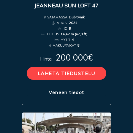
JEANNEAU SUN LOFT 47
SATAMASSA
Dubrovnik
VUOSI
2021
ID
8
PITUUS
14,42 m (47,3 ft)
HYTIT
4
MAKUUPAIKAT
8
200 000€
Hinta
LÄHETÄ TIEDUSTELU
Veneen tiedot