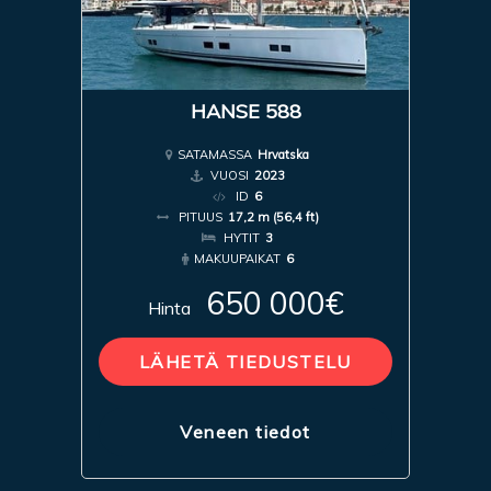
HANSE 588
SATAMASSA
Hrvatska
VUOSI
2023
ID
6
PITUUS
17,2 m (56,4 ft)
HYTIT
3
MAKUUPAIKAT
6
650 000€
Hinta
LÄHETÄ TIEDUSTELU
Veneen tiedot