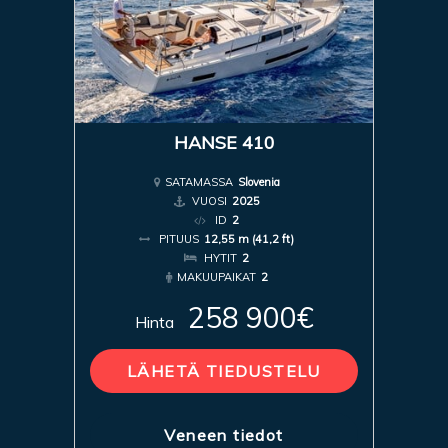
HANSE 410
SATAMASSA
Slovenia
VUOSI
2025
ID
2
PITUUS
12,55 m (41,2 ft)
HYTIT
2
MAKUUPAIKAT
2
258 900€
Hinta
LÄHETÄ TIEDUSTELU
Veneen tiedot