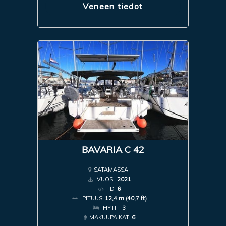
Veneen tiedot
BAVARIA C 42
SATAMASSA
VUOSI
2021
ID
6
PITUUS
12,4 m (40,7 ft)
HYTIT
3
MAKUUPAIKAT
6