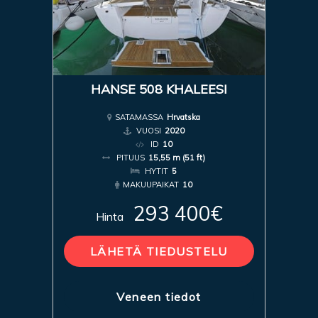
HANSE 508 KHALEESI
SATAMASSA
Hrvatska
VUOSI
2020
ID
10
PITUUS
15,55 m (51 ft)
HYTIT
5
MAKUUPAIKAT
10
293 400€
Hinta
LÄHETÄ TIEDUSTELU
Veneen tiedot