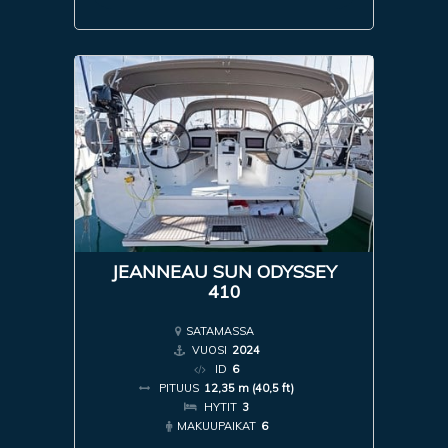
JEANNEAU SUN ODYSSEY
410
SATAMASSA
VUOSI
2024
ID
6
PITUUS
12,35 m (40,5 ft)
HYTIT
3
MAKUUPAIKAT
6