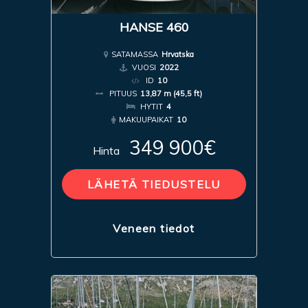
HANSE 460
SATAMASSA
Hrvatska
VUOSI
2022
ID
10
PITUUS
13,87 m (45,5 ft)
HYTIT
4
MAKUUPAIKAT
10
349 900€
Hinta
LÄHETÄ TIEDUSTELU
Veneen tiedot