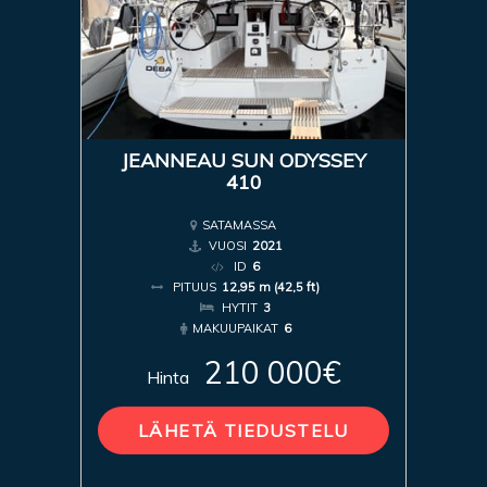
JEANNEAU SUN ODYSSEY
410
SATAMASSA
VUOSI
2021
ID
6
PITUUS
12,95 m (42,5 ft)
HYTIT
3
MAKUUPAIKAT
6
210 000€
Hinta
LÄHETÄ TIEDUSTELU