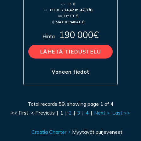
ID
8
PITUUS
14,42 m (47,3 ft)
HYTIT
5
MAKUUPAIKAT
8
190 000€
Hinta
LÄHETÄ TIEDUSTELU
Veneen tiedot
Total records 59, showing page 1 of 4
<< First
< Previous
|
1
|
2
|
3
|
4
|
Next >
Last >>
Croatia Charter
Myytävät purjeveneet