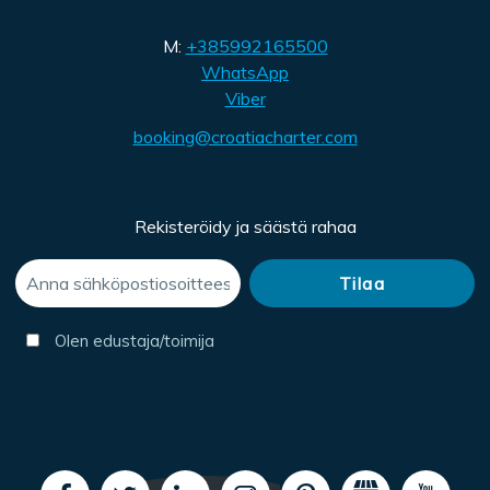
M:
+385992165500
WhatsApp
Viber
booking@croatiacharter.com
Rekisteröidy ja säästä rahaa
Olen edustaja/toimija