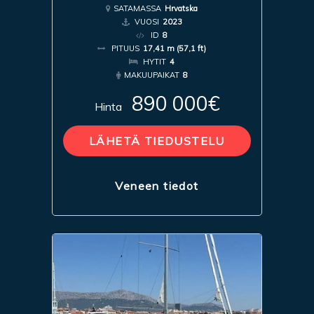
SATAMASSA
Hrvatska
VUOSI
2023
ID
8
PITUUS
17,41 m (57,1 ft)
HYTIT
4
MAKUUPAIKAT
8
890 000€
Hinta
LÄHETÄ TIEDUSTELU
Veneen tiedot