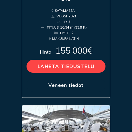
SATAMASSA
VUOSI
2021
ID
4
PITUUS
10,34 m (33,9 ft)
HYTIT
2
MAKUUPAIKAT
4
155 000€
Hinta
LÄHETÄ TIEDUSTELU
Veneen tiedot