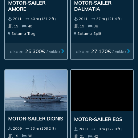
MOTOR-SAILER
MOTOR-SAILER
AMORE
DALMATIA
2011.
40 m (131,2 ft)
2011.
37 m (121,4 ft)
19
40
19
38
Satama
Trogir
Satama
Split
25 300€
27 170€
alkaen
/ viikko
alkaen
/ viikko
MOTOR-SAILER DIONIS
MOTOR-SAILER EOS
2009.
33 m (108,2 ft)
2008.
39 m (127,9 ft)
19
38
21
42