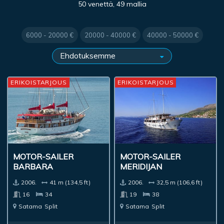
50 venettä, 49 mallia
6000 - 20000 €
20000 - 40000 €
40000 - 50000 €
ERIKOISTARJOUS
ERIKOISTARJOUS
MOTOR-SAILER
MOTOR-SAILER
BARBARA
MERIDIJAN
2006.
41 m (134,5 ft)
2006.
32,5 m (106,6 ft)
16
34
19
38
Satama
Split
Satama
Split