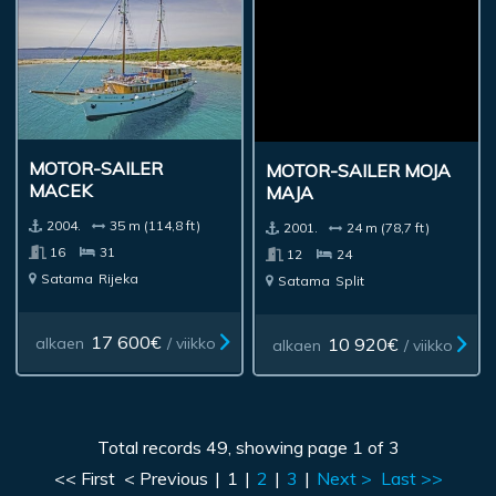
MOTOR-SAILER
MOTOR-SAILER MOJA
MACEK
MAJA
2004.
35 m (114,8 ft)
2001.
24 m (78,7 ft)
16
31
12
24
Satama
Rijeka
Satama
Split
17 600€
10 920€
alkaen
/ viikko
alkaen
/ viikko
Total records 49, showing page 1 of 3
<< First
< Previous
|
1
|
2
|
3
|
Next >
Last >>