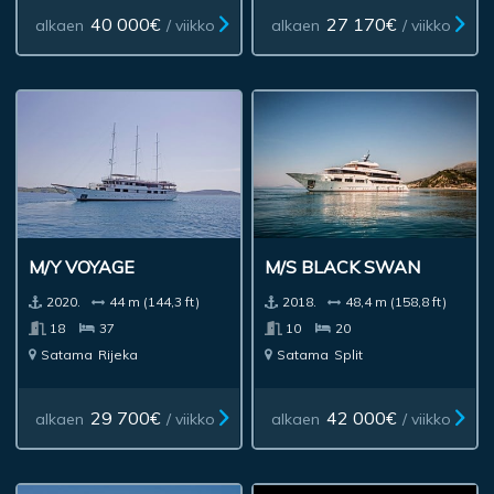
40 000€
27 170€
alkaen
/ viikko
alkaen
/ viikko
M/Y VOYAGE
M/S BLACK SWAN
2020.
44 m (144,3 ft)
2018.
48,4 m (158,8 ft)
18
37
10
20
Satama
Rijeka
Satama
Split
29 700€
42 000€
alkaen
/ viikko
alkaen
/ viikko