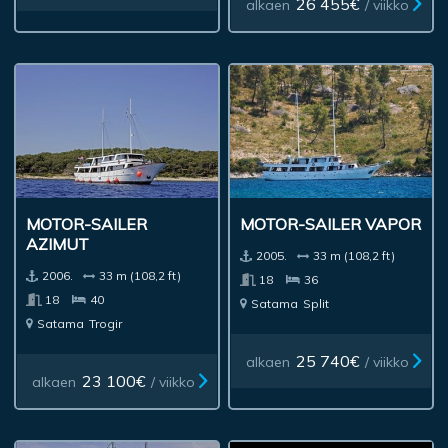
26 455€
alkaen
/ viikko
MOTOR-SAILER
MOTOR-SAILER VAPOR
AZIMUT
2005.
33 m (108,2 ft)
2006.
33 m (108,2 ft)
18
36
18
40
Satama
Split
Satama
Trogir
25 740€
alkaen
/ viikko
23 100€
alkaen
/ viikko