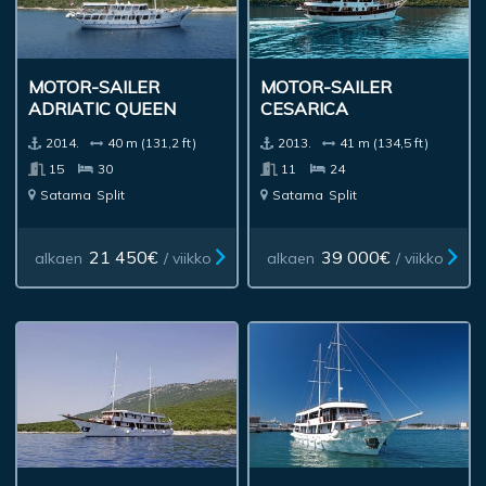
MOTOR-SAILER
MOTOR-SAILER
ADRIATIC QUEEN
CESARICA
2014.
40 m (131,2 ft)
2013.
41 m (134,5 ft)
15
30
11
24
Satama
Split
Satama
Split
21 450€
39 000€
alkaen
/ viikko
alkaen
/ viikko