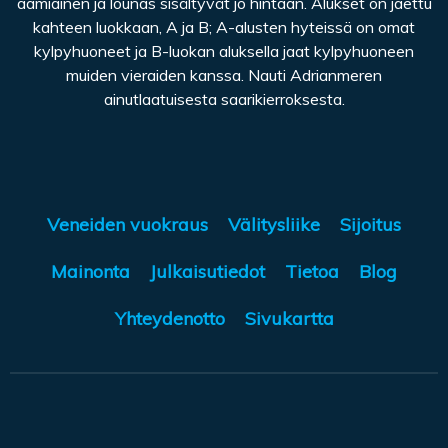
aamiainen ja lounas sisältyvät jo hintaan. Alukset on jaettu
kahteen luokkaan, A ja B; A-alusten hyteissä on omat
kylpyhuoneet ja B-luokan aluksella jaat kylpyhuoneen
muiden vieraiden kanssa. Nauti Adrianmeren
ainutlaatuisesta saarikierroksesta.
Veneiden vuokraus
Välitysliike
Sijoitus
Mainonta
Julkaisutiedot
Tietoa
Blog
Yhteydenotto
Sivukartta