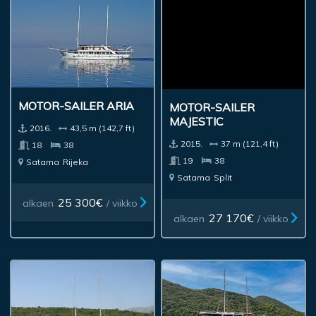
MOTOR-SAILER ARIA
MOTOR-SAILER
MAJESTIC
2016.
43,5 m (142,7 ft)
2015.
37 m (121,4 ft)
18
38
19
38
Satama
Rijeka
Satama
Split
25 300€
alkaen
/ viikko
27 170€
alkaen
/ viikko