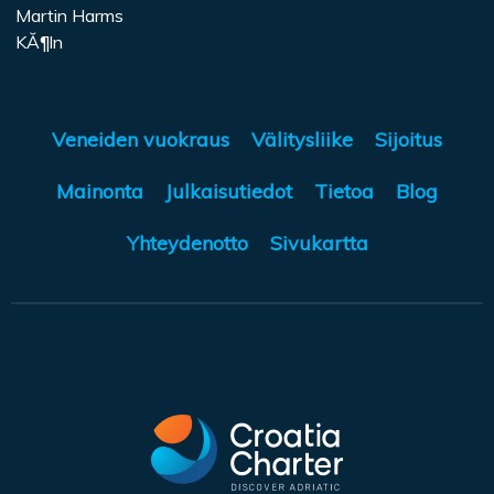
Martin Harms
KĂ¶ln
Veneiden vuokraus
Välitysliike
Sijoitus
Mainonta
Julkaisutiedot
Tietoa
Blog
Yhteydenotto
Sivukartta