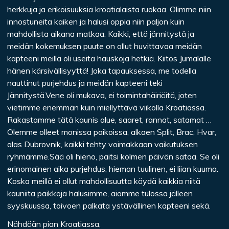
herkkuja ja erikoisuuksia kroatialaista ruokaa. Olimme niin
innostuneita kaiken ja halusi oppia niin paljon kuin
mahdollista aikana matkaa. Kaikki, että jännitystä ja
meidän kokemuksen puute on ollut huvittavaa meidän
kapteeni meillä oli useita hauskoja hetkiä. Kiitos Jumalalle
hänen kärsivällisyyttä! Joka tapauksessa, me todella
nauttinut purjehdus ja meidän kapteeni teki
Jännitystä.Vene oli mukava, ei toimintahäiriöitä, joten
vietimme enemmän kuin miellyttävä viikolla Kroatiassa.
Rakastamme tätä kaunis alue, saaret, rannat, satamat …
Olemme olleet monissa paikoissa, alkaen Split, Brac, Hvar,
alas Dubrovnik, kaikki tehty voimakkaan vaikutuksen
ryhmämme.Sää oli hieno, paitsi kolmen päivän sataa. Se oli
erinomainen aika purjehdus, hieman tuulinen, ei liian kuuma.
Koska meillä ei ollut mahdollisuutta käydä kaikkia niitä
kauniita paikkoja halusimme, aiomme tulossa jälleen
syyskuussa, toivoen palkata ystävällinen kapteeni sekä.
Nähdään pian Kroatiassa,