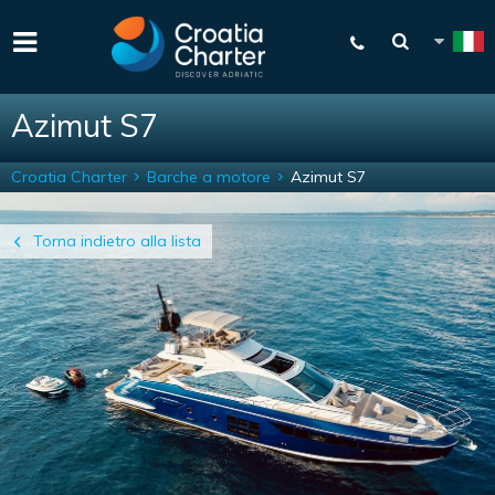
Azimut S7
Croatia Charter
Barche a motore
Azimut S7
Torna indietro alla lista