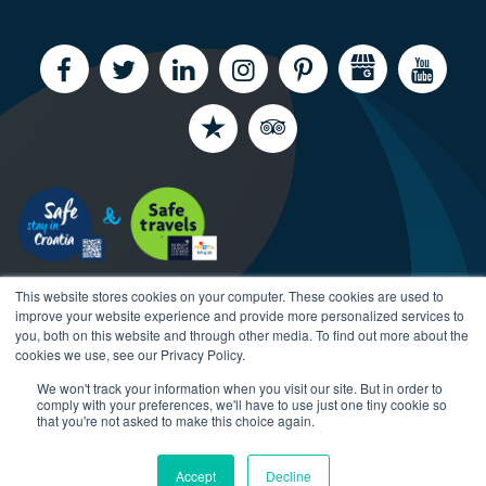
This website stores cookies on your computer. These cookies are used to
improve your website experience and provide more personalized services to
you, both on this website and through other media. To find out more about the
cookies we use, see our Privacy Policy.
We won't track your information when you visit our site. But in order to
Copyright CroatiaCharter.com, 2003-2026 All rights
comply with your preferences, we'll have to use just one tiny cookie so
reserved.
that you're not asked to make this choice again.
Accept
Decline