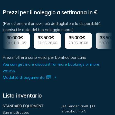
Prezzi per il noleggio a settimana in €
(Per ottenere il prezzo più dettagliato e la disponibilità
inserisci le date del tuo noleggio sopra.)
30.000€
33.500€
35.000€
33.500
01.01-31.05
31.05-28.06
28.06-30.08
30.08-27
Prezzi offerti sono validi per bonifico bancario
You can get more discount for more bookings or more
weeks
Modalità di pagamento
Lista inventario
STANDARD EQUIPMENT
Jet Tender Pirelli J33
2 Seabob FS 5
Sun mattresses