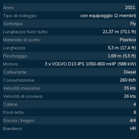
Anno:
2021.
Tipo di noleggio:
con equipaggio (2 membri)
Sottotipo:
Fly
Lunghezza fuori tutto:
21,37 m (70,1 ft)
Materiale di scafo:
Plastica
Larghezza:
5,3 m (17,4 ft)
Peschaggio:
1,69 m (5,5 ft)
Motore:
3 x VOLVO D13-IPS 1050-800 mHP (588 kW)
Carburante:
Diesel
Consumazione:
260 lit/h
Velocità massima:
35 kts
Velocità di crociera:
26 kts
Cabine:
4
Posti letto:
8
Doccia / bagno:
4/4
Bandiera:
HR