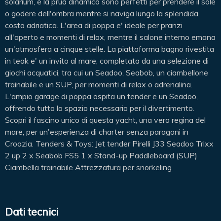
solarium, e la prua dinamica sono perfetti per prendere il sole
o godere dell'ombra mentre si naviga lungo la splendida
costa adriatica. L'area di poppa e' ideale per pranzi
all'aperto e momenti di relax, mentre il salone interno emana
un'atmosfera a cinque stelle. La piattaforma bagno rivestita
in teak e' un invito al mare, completata da una selezione di
giochi acquatici, tra cui un Seadoo, Seabob, un ciambellone
trainabile e un SUP, per momenti di relax o adrenalina.
L'ampio garage di poppa ospita un tender e un Seadoo,
offrendo tutto lo spazio necessario per il divertimento.
Scopri il fascino unico di questa yacht, una vera regina del
mare, per un'esperienza di charter senza paragoni in
Croazia. Tenders & Toys: Jet tender Pirelli J33 Seadoo Trixx
2 up 2 x Seabob FS5 1 x Stand-up Paddleboard (SUP)
Ciambella trainabile Attrezzatura per snorkeling
Dati tecnici