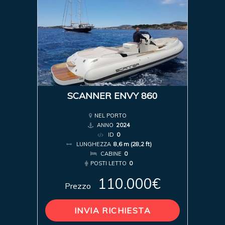
SCANNER ENVY 860
NEL PORTO
ANNO
2024
ID
0
LUNGHEZZA
8,6 m (28,2 ft)
CABINE
0
POSTI LETTO
0
110.000€
Prezzo
INVIA RICHIESTA