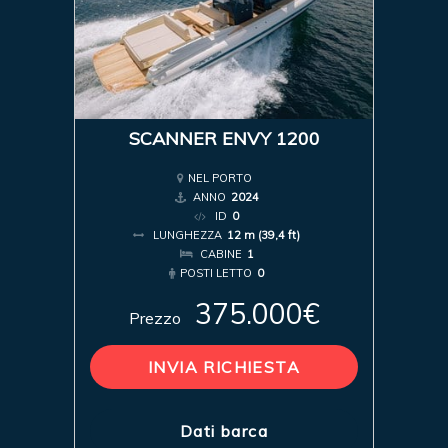
SCANNER ENVY 1200
NEL PORTO
ANNO
2024
ID
0
LUNGHEZZA
12 m (39,4 ft)
CABINE
1
POSTI LETTO
0
375.000€
Prezzo
INVIA RICHIESTA
Dati barca