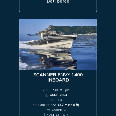
Dati barca
SCANNER ENVY 1400
INBOARD
NEL PORTO
Split
ANNO
2024
ID
4
LUNGHEZZA
13,7 m (44,9 ft)
CABINE
1
POSTI LETTO
4