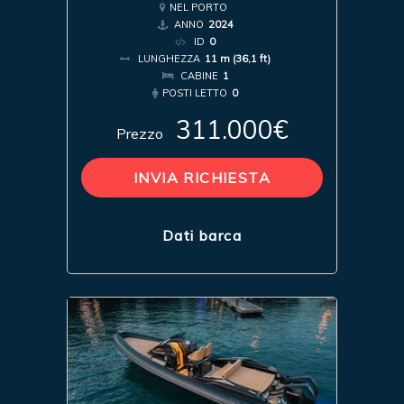
NEL PORTO
ANNO
2024
ID
0
LUNGHEZZA
11 m (36,1 ft)
CABINE
1
POSTI LETTO
0
311.000€
Prezzo
INVIA RICHIESTA
Dati barca