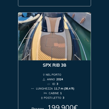
SPX RIB 38
NEL PORTO
ANNO
2024
ID
3
LUNGHEZZA
11,7 m (38,4 ft)
CABINE
1
POSTI LETTO
3
199.900€
Prezzo