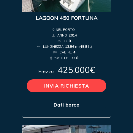
LAGOON 450 FORTUNA
NEL PORTO
ANNO
2014
ID
8
LUNGHEZZA
13,96 m (45,8 ft)
CABINE
4
POSTI LETTO
8
425.000€
Prezzo
INVIA RICHIESTA
Dati barca