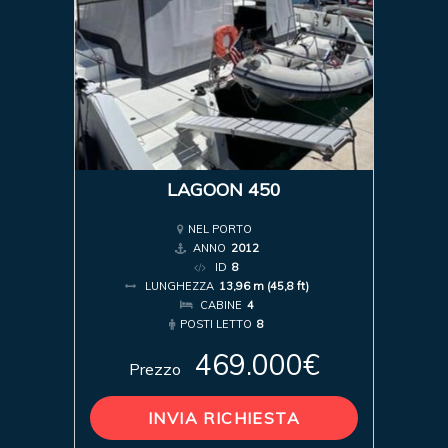
LAGOON 450
NEL PORTO
ANNO
2012
ID
8
LUNGHEZZA
13,96 m (45,8 ft)
CABINE
4
POSTI LETTO
8
469.000€
Prezzo
INVIA RICHIESTA