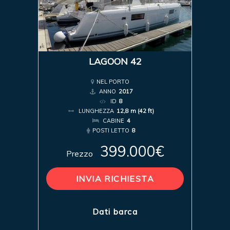
LAGOON 42
NEL PORTO
ANNO
2017
ID
8
LUNGHEZZA
12,8 m (42 ft)
CABINE
4
POSTI LETTO
8
399.000€
Prezzo
INVIA RICHIESTA
Dati barca