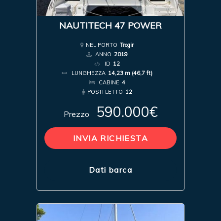
NAUTITECH 47 POWER
NEL PORTO
Trogir
ANNO
2019
ID
12
LUNGHEZZA
14,23 m (46,7 ft)
CABINE
4
POSTI LETTO
12
590.000€
Prezzo
INVIA RICHIESTA
Dati barca