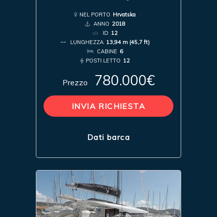
NEL PORTO
Hrvatska
ANNO
2018
ID
12
LUNGHEZZA
13,94 m (45,7 ft)
CABINE
6
POSTI LETTO
12
780.000€
Prezzo
INVIA RICHIESTA
Dati barca