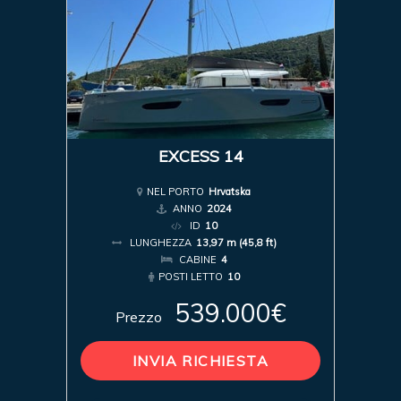
EXCESS 14
NEL PORTO
Hrvatska
ANNO
2024
ID
10
LUNGHEZZA
13,97 m (45,8 ft)
CABINE
4
POSTI LETTO
10
539.000€
Prezzo
INVIA RICHIESTA