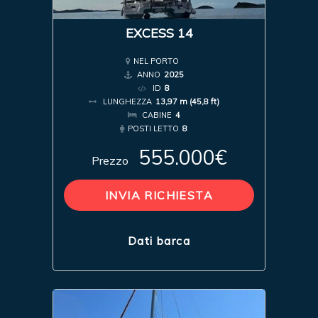
EXCESS 14
NEL PORTO
ANNO
2025
ID
8
LUNGHEZZA
13,97 m (45,8 ft)
CABINE
4
POSTI LETTO
8
555.000€
Prezzo
INVIA RICHIESTA
Dati barca