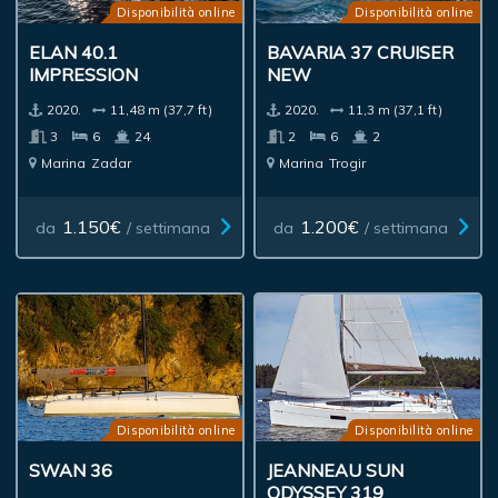
Disponibilità online
Disponibilità online
ELAN 40.1
BAVARIA 37 CRUISER
IMPRESSION
NEW
2020.
11,48 m (37,7 ft)
2020.
11,3 m (37,1 ft)
3
6
24
2
6
2
Marina
Zadar
Marina
Trogir
1.150€
1.200€
da
/ settimana
da
/ settimana
Disponibilità online
Disponibilità online
SWAN 36
JEANNEAU SUN
ODYSSEY 319