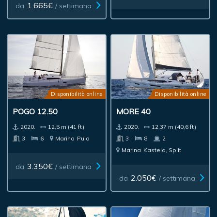
1.665€
da
/ settimana
Disponibilità online
Disponibilità online
POGO 12.50
MORE 40
2020.
12,5 m (41 ft)
2020.
12,37 m (40,6 ft)
3
6
Marina
Pula
3
8
2
Marina
Kastela, Split
3.350€
da
/ settimana
2.050€
da
/ settimana