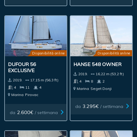
Disponibilità online
Disponibilità online
DUFOUR 56
HANSE 548 OWNER
EXCLUSIVE
2019.
16,22 m (53,2 ft)
2019.
17,15 m (56,3 ft)
4
8
2
4
11
4
Marina
Seget Donji
Marina
Pirovac
3.295€
da
/ settimana
2.600€
da
/ settimana