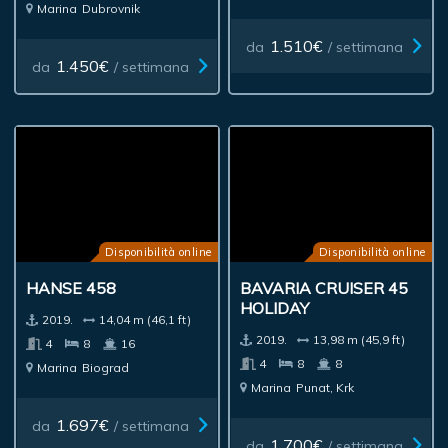
Marina
Dubrovnik
1.510€
da
/ settimana
1.450€
da
/ settimana
Disponibilità online
Disponibilità online
HANSE 458
BAVARIA CRUISER 45
HOLIDAY
2019.
14,04 m (46,1 ft)
2019.
13,98 m (45,9 ft)
4
8
16
4
8
8
Marina
Biograd
Marina
Punat, Krk
1.697€
da
/ settimana
1.700€
da
/ settimana