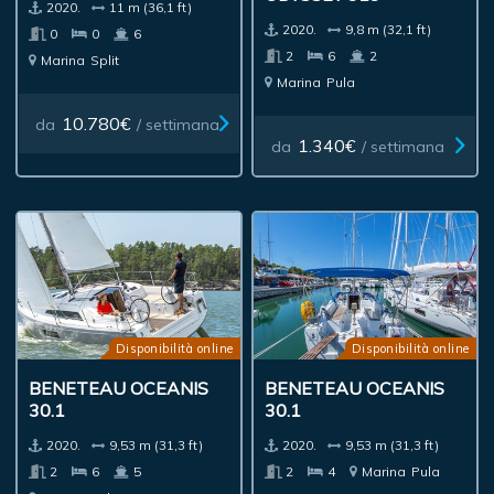
2020.
11 m (36,1 ft)
2020.
9,8 m (32,1 ft)
0
0
6
2
6
2
Marina
Split
Marina
Pula
10.780€
da
/ settimana
1.340€
da
/ settimana
Disponibilità online
Disponibilità online
BENETEAU OCEANIS
BENETEAU OCEANIS
30.1
30.1
2020.
9,53 m (31,3 ft)
2020.
9,53 m (31,3 ft)
2
6
5
2
4
Marina
Pula