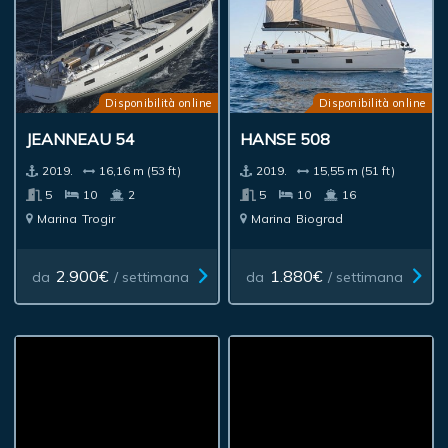
Disponibilità online
Disponibilità online
JEANNEAU 54
HANSE 508
2019.
16,16 m (53 ft)
2019.
15,55 m (51 ft)
5
10
2
5
10
16
Marina
Trogir
Marina
Biograd
2.900€
1.880€
da
/ settimana
da
/ settimana