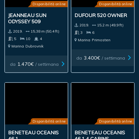
Disponibilità online
Disponibilità online
JEANNEAU SUN
DUFOUR 520 OWNER
ODYSSEY 509
2019.
15,2 m (49,9 ft)
2019.
15,38 m (50,4 ft)
3
6
5
10
4
Marina
Primosten
Marina
Dubrovnik
3.400€
da
/ settimana
1.470€
da
/ settimana
Disponibilità online
Disponibilità online
BENETEAU OCEANIS
BENETEAU OCEANIS
46.1 4 CABINS
46.1