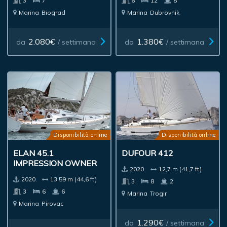
3
7
6
12
8
Marina
Biograd
Marina
Dubrovnik
2.080€
1.380€
da
/ settimana
da
/ settimana
Disponibilità online
Disponibilità online
ELAN 45.1
DUFOUR 412
IMPRESSION OWNER
2020.
12,7 m (41,7 ft)
2020.
13,59 m (44,6 ft)
3
8
2
3
6
6
Marina
Trogir
Marina
Pirovac
1.290€
da
/ settimana