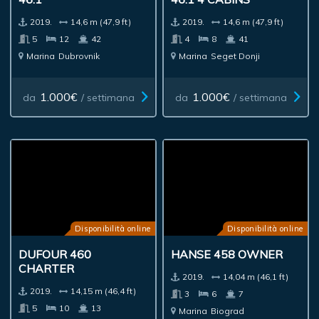
2019.
14,6 m (47,9 ft)
2019.
14,6 m (47,9 ft)
4
8
41
5
12
42
Marina
Seget Donji
Marina
Dubrovnik
1.000€
1.000€
da
/ settimana
da
/ settimana
Disponibilità online
Disponibilità online
DUFOUR 460
HANSE 458 OWNER
CHARTER
2019.
14,04 m (46,1 ft)
2019.
14,15 m (46,4 ft)
3
6
7
5
10
13
Marina
Biograd