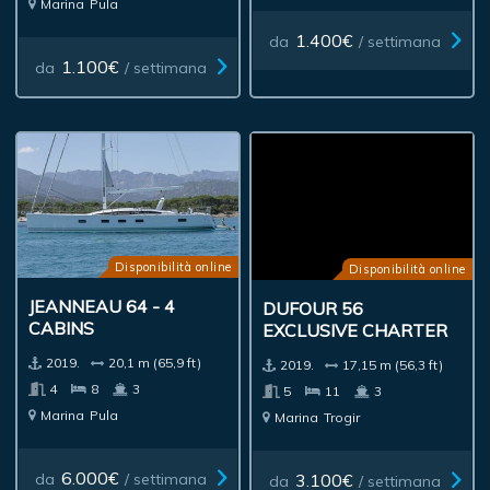
Marina
Pula
1.400€
da
/ settimana
1.100€
da
/ settimana
Disponibilità online
Disponibilità online
JEANNEAU 64 - 4
DUFOUR 56
CABINS
EXCLUSIVE CHARTER
2019.
20,1 m (65,9 ft)
2019.
17,15 m (56,3 ft)
4
8
3
5
11
3
Marina
Pula
Marina
Trogir
6.000€
3.100€
da
/ settimana
da
/ settimana