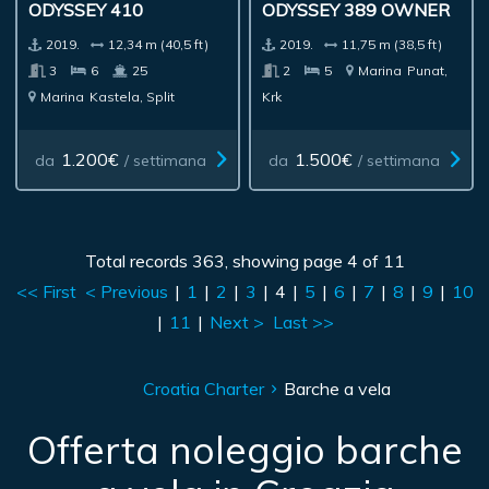
ODYSSEY 410
ODYSSEY 389 OWNER
2019.
12,34 m (40,5 ft)
2019.
11,75 m (38,5 ft)
3
6
25
2
5
Marina
Punat,
Marina
Kastela, Split
Krk
1.200€
1.500€
da
/ settimana
da
/ settimana
Total records 363, showing page 4 of 11
<< First
< Previous
|
1
|
2
|
3
|
4
|
5
|
6
|
7
|
8
|
9
|
10
|
11
|
Next >
Last >>
Croatia Charter
Barche a vela
Offerta noleggio barche