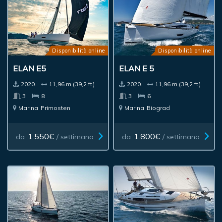
Disponibilità online
Disponibilità online
ELAN E5
ELAN E 5
2020.
11,96 m (39,2 ft)
2020.
11,96 m (39,2 ft)
3
8
3
6
Marina
Primosten
Marina
Biograd
1.550€
1.800€
da
/ settimana
da
/ settimana