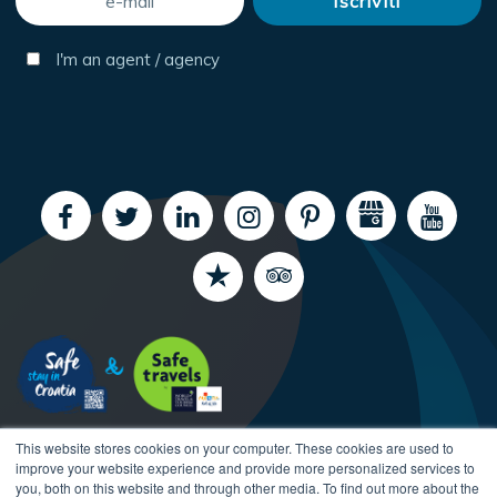
I'm an agent / agency
This website stores cookies on your computer. These cookies are used to
improve your website experience and provide more personalized services to
you, both on this website and through other media. To find out more about the