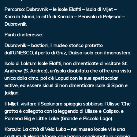
Percorso:
Dubrovnik – le isole Elafiti – Isola di Mljet –
Korcula Island, la città di Korcula – Penisola di Peljesac –
Dubrovnik.
Punti di interesse:
Dubrovnik – bastioni, il nucleo storico protetto
dall’UNESCO, il porto di Gruz, Daksa isola con il monastero.
Isola di Lokrum Isole Elafiti, non dimenticate di visitare St.
Andrew (S. Andrea), un’isola disabitata che offre una vista
unica dalla cima, poi c’è Lopud con le sue spettacolari
estive, ed essere sicuri di non dimenticare isole di Sipan e
Jakljan.
Il Mljet, visitare il Saplunara spiaggia sabbiosa, l’Ulisse ‘Che
grotta è collegata con la leggenda di Ulisse e Calipso, e
Pomena Big e Little Lake (Grande e Piccolo Lago).
Korcula: La città di Vela Luka – nel museo locale vi è una
scultura di Henry Moore, che hanno soggiornato in colonia