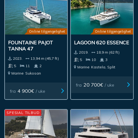
Online tilgjengelighet
Online tilgjengelighet
FOUNTAINE PAJOT
LAGOON 620 ESSENCE
TANNA 47
2019.
18,9 m (62 ft)
2023.
13,94 m (45,7 ft)
5
10
3
5
11
2
Marine
Kastela, Split
Marine
Sukosan
20 700€
fra
/ uke
4 900€
fra
/ uke
SPESIAL TILBUD