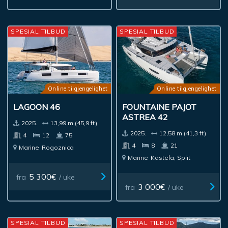
SPESIAL TILBUD
SPESIAL TILBUD
Online tilgjengelighet
Online tilgjengelighet
LAGOON 46
FOUNTAINE PAJOT
ASTREA 42
2025.
13,99 m (45,9 ft)
2025.
12,58 m (41,3 ft)
4
12
75
4
8
21
Marine
Rogoznica
Marine
Kastela, Split
5 300€
fra
/ uke
3 000€
fra
/ uke
SPESIAL TILBUD
SPESIAL TILBUD