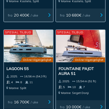
Marine
Kastela, Split
Marine
Kastela, Split
20 400€
10 680€
fra
/ uke
fra
/ uke
SPESIAL TILBUD
SPESIAL TILBUD
Online tilgjengelighet
Online tilgjengelighet
LAGOON 55
FOUNTAINE PAJOT
AURA 51
2025.
16,56 m (54,3 ft)
2025.
15,54 m (51 ft)
4
8
11
5
10
7
Marine
Split
Marine
Seget Donji
16 700€
fra
/ uke
10 000€
fra
/ uke