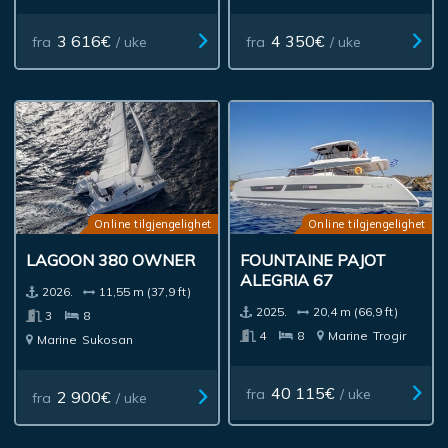
3 616€
4 350€
fra
/ uke
fra
/ uke
Online tilgjengelighet
Online tilgjengelighet
LAGOON 380 OWNER
FOUNTAINE PAJOT
ALEGRIA 67
2026.
11,55 m (37,9 ft)
2025.
20,4 m (66,9 ft)
3
8
4
8
Marine
Trogir
Marine
Sukosan
40 115€
fra
/ uke
2 900€
fra
/ uke