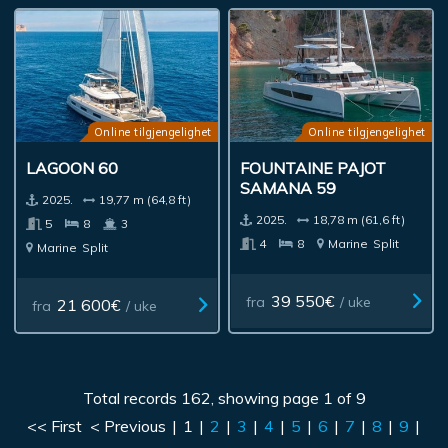
Online tilgjengelighet
Online tilgjengelighet
LAGOON 60
FOUNTAINE PAJOT
SAMANA 59
2025.
19,77 m (64,8 ft)
2025.
18,78 m (61,6 ft)
5
8
3
4
8
Marine
Split
Marine
Split
39 550€
fra
/ uke
21 600€
fra
/ uke
Total records 162, showing page 1 of 9
<< First
< Previous
|
1
|
2
|
3
|
4
|
5
|
6
|
7
|
8
|
9
|