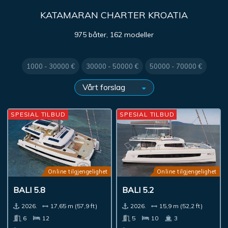
KATAMARAN CHARTER KROATIA
975 båter, 162 modeller
1000 - 30000 €
30000 - 50000 €
50000 - 70000 €
SPESIAL TILBUD
SPESIAL TILBUD
Online tilgjengelighet
Online tilgjengelighet
BALI 5.8
BALI 5.2
2026.
17,65 m (57,9 ft)
2026.
15,9 m (52,2 ft)
6
12
5
10
3