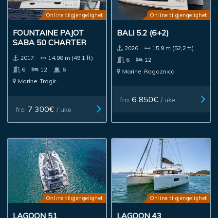
Online tilgjengelighet
Online tilgjengelighet
FOUNTAINE PAJOT
BALI 5.2 (6+2)
SABA 50 CHARTER
2026.
15,9 m (52,2 ft)
2017.
14,98 m (49,1 ft)
6
12
6
12
6
Marine
Rogoznica
Marine
Trogir
6 850€
fra
/ uke
7 300€
fra
/ uke
Online tilgjengelighet
Online tilgjengelighet
LAGOON 51
LAGOON 43