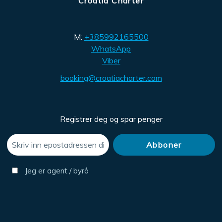
Croatia Charter
M:
+385992165500
WhatsApp
Viber
booking@croatiacharter.com
Registrer deg og spar penger
Jeg er agent / byrå