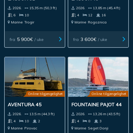
2026.
15,35 m (50,3 ft)
2026.
13,85 m (45,4 ft)
6
10
4
12
16
Marine
Trogir
Marine
Rogoznica
5 900€
3 600€
fra
/ uke
fra
/ uke
Online tilgjengelighet
Online tilgjengelighet
AVENTURA 45
FOUNTAINE PAJOT 44
2026.
13,5 m (44,3 ft)
2026.
13,26 m (43,5 ft)
4
10
2
4
8
3
Marine
Pirovac
Marine
Seget Donji