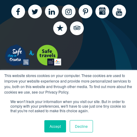
This website stores cookies on your computer. These cookies are used to
improve your website experience and provide more personalized services to
you, both on this website and through other media. To find out more about the
cookies we use, see our Privacy Policy.
We won't track your information when you visit our site. But in order to
Copyright CroatiaCharter.com, 2003-2026 All rights
comply with your preferences, we'll have to use just one tiny cookie so
reserved.
that you're not asked to make this choice again.
Accept
Decline