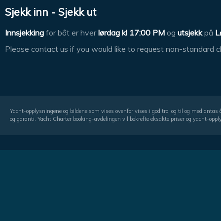
Sjekk inn - Sjekk ut
Innsjekking
for båt er hver
lørdag kl
17:00 PM
og
utsjekk
på
L
Please contact us if you would like to request non-standard c
Yacht-opplysningene og bildene som vises ovenfor vises i god tro, og til og med antas 
og garanti. Yacht Charter booking-avdelingen vil bekrefte eksakte priser og yacht-oppl