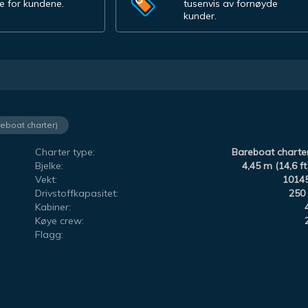
e for kundene.
tusenvis av fornøyde
kunder.
reboat charter)
Charter type:
Bareboat charte
Bjelke:
4,45 m (14,6 ft
Vekt:
1014
Drivstoffkapasitet:
250 
Kabiner:
Køye crew:
Flagg: