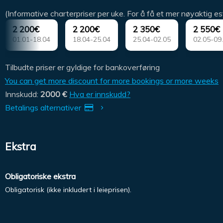
(Informative charterpriser per uke. For å få et mer nøyaktig es
2 200€
2 200€
2 350€
2 550€
01.01-18.04
18.04-25.04
25.04-02.05
02.05-09
Tilbudte priser er gyldige for bankoverføring
You can get more discount for more bookings or more weeks
Innskudd:
2000 €
Hva er innskudd?
Betalings alternativer
Ekstra
Obligatoriske ekstra
Obligatorisk (ikke inkludert i leieprisen).