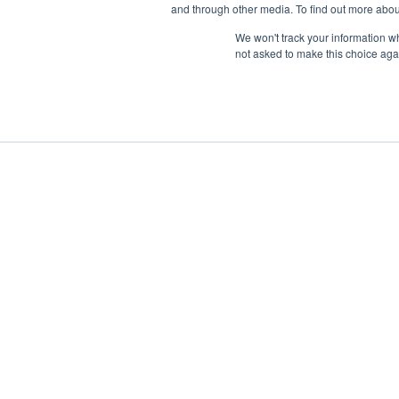
and through other media. To find out more abou
We won't track your information whe
not asked to make this choice aga
Båtcharter
Megler
Investering