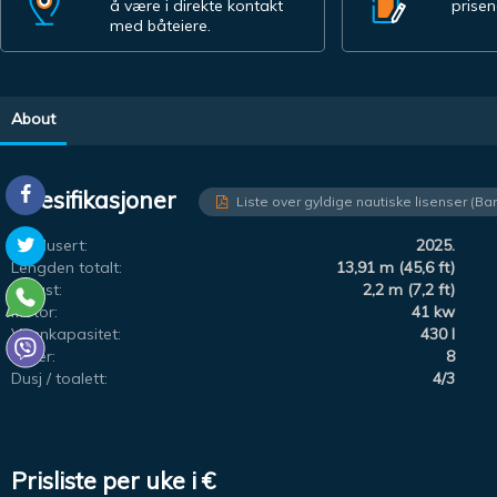
å være i direkte kontakt
prisen
med båteiere.
About
Spesifikasjoner
Liste over gyldige nautiske lisenser (Ba
Produsert:
2025.
Lengden totalt:
13,91 m (45,6 ft)
Utkast:
2,2 m (7,2 ft)
Motor:
41 kw
Vannkapasitet:
430 l
Køyer:
8
Dusj / toalett:
4/3
Prisliste per uke i €