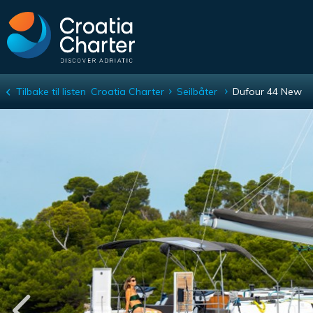
Tilbake til listen
Croatia Charter
Seilbåter
Dufour 44 New
Dufour 44 New