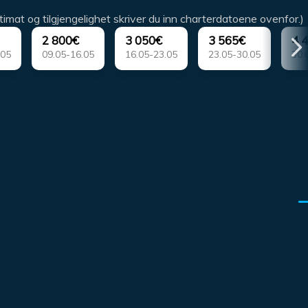
timat og tilgjengelighet skriver du inn charterdatoene ovenfor.)
2 800€
3 050€
3 565€
4 
.05
09.05-16.05
16.05-23.05
23.05-30.05
30.