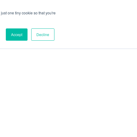
just one tiny cookie so that you're
Accept
Decline
Blog
Kontakt
NEttstedsoversikt