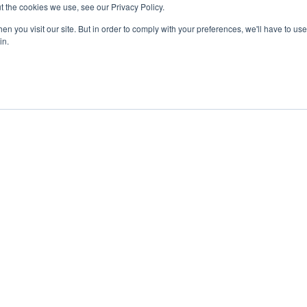
t the cookies we use, see our Privacy Policy.
n you visit our site. But in order to comply with your preferences, we'll have to use 
in.
Annonsering
Impressum
Om