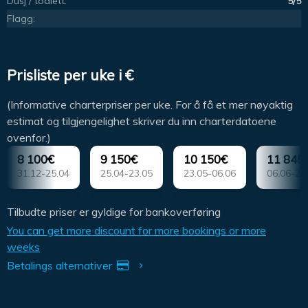
Dusj / toalett:
5/5
Flagg:
Prisliste per uke i €
(Informative charterpriser per uke. For å få et mer nøyaktig
estimat og tilgjengelighet skriver du inn charterdatoene
ovenfor.)
8 100€
9 150€
10 150€
11 845
31.12-25.04
25.04-23.05
23.05-06.06
06.06-27
Tilbudte priser er gyldige for bankoverføring
You can get more discount for more bookings or more
weeks
Betalings alternativer