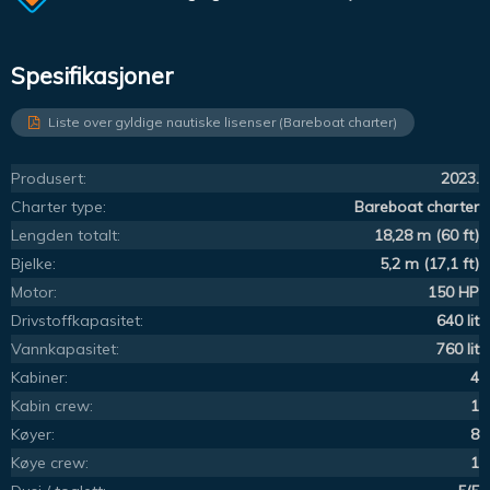
Spesifikasjoner
Liste over gyldige nautiske lisenser (Bareboat charter)
Produsert:
2023.
Charter type:
Bareboat charter
Lengden totalt:
18,28 m (60 ft)
Bjelke:
5,2 m (17,1 ft)
Motor:
150 HP
Drivstoffkapasitet:
640 lit
Vannkapasitet:
760 lit
Kabiner:
4
Kabin crew:
1
Køyer:
8
Køye crew:
1