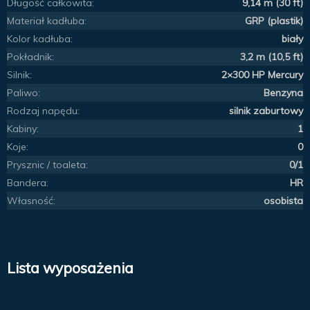
Długość całkowita:
9,14 m (30 ft)
Materiał kadłuba:
GRP (plastik)
Kolor kadłuba:
biały
Pokładnik:
3,2 m (10,5 ft)
Silnik:
2×300 HP Mercury
Paliwo:
Benzyna
Rodzaj napędu:
silnik zaburtowy
Kabiny:
1
Koje:
0
Prysznic / toaleta:
0/1
Bandera:
HR
Własność:
osobista
Lista wyposażenia