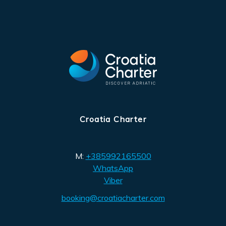
Croatia Charter
M:
+385992165500
WhatsApp
Viber
booking@croatiacharter.com