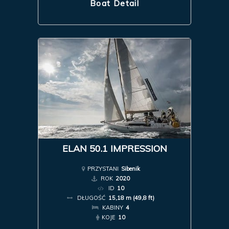
Boat Detail
ELAN 50.1 IMPRESSION
PRZYSTANI
Sibenik
ROK
2020
ID
10
DŁUGOŚĆ
15,18 m (49,8 ft)
KABINY
4
KOJE
10