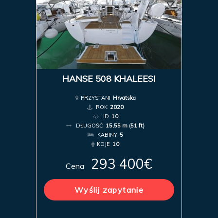
HANSE 508 KHALEESI
PRZYSTANI
Hrvatska
ROK
2020
ID
10
DŁUGOŚĆ
15,55 m (51 ft)
KABINY
5
KOJE
10
293 400€
Cena
Wyślij zapytanie