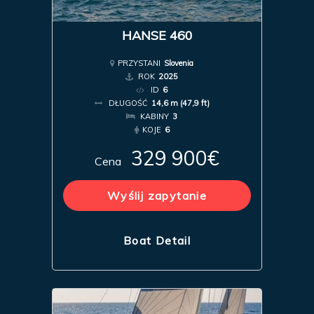
HANSE 460
PRZYSTANI
Slovenia
ROK
2025
ID
6
DŁUGOŚĆ
14,6 m (47,9 ft)
KABINY
3
KOJE
6
329 900€
Cena
Wyślij zapytanie
Boat Detail