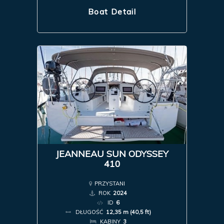
Boat Detail
JEANNEAU SUN ODYSSEY
410
PRZYSTANI
ROK
2024
ID
6
DŁUGOŚĆ
12,35 m (40,5 ft)
KABINY
3