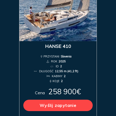
HANSE 410
PRZYSTANI
Slovenia
ROK
2025
ID
2
DŁUGOŚĆ
12,55 m (41,2 ft)
KABINY
2
KOJE
2
258 900€
Cena
Wyślij zapytanie