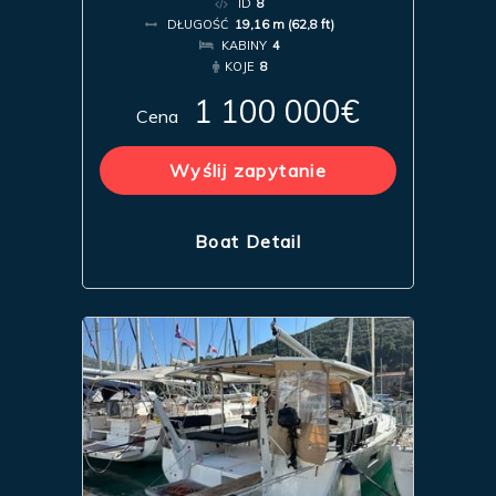
ID
8
DŁUGOŚĆ
19,16 m (62,8 ft)
KABINY
4
KOJE
8
1 100 000€
Cena
Wyślij zapytanie
Boat Detail