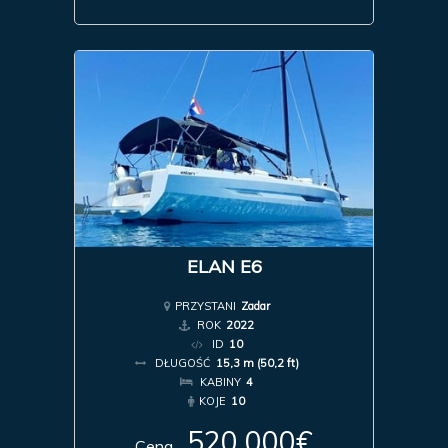
ELAN E6
PRZYSTANI
Zadar
ROK
2022
ID
10
DŁUGOŚĆ
15,3 m (50,2 ft)
KABINY
4
KOJE
10
520 000€
Cena