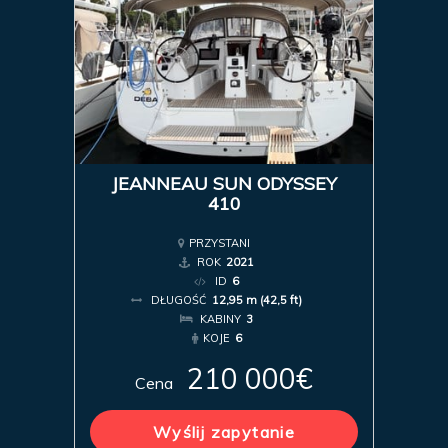
JEANNEAU SUN ODYSSEY
410
PRZYSTANI
ROK
2021
ID
6
DŁUGOŚĆ
12,95 m (42,5 ft)
KABINY
3
KOJE
6
210 000€
Cena
Wyślij zapytanie