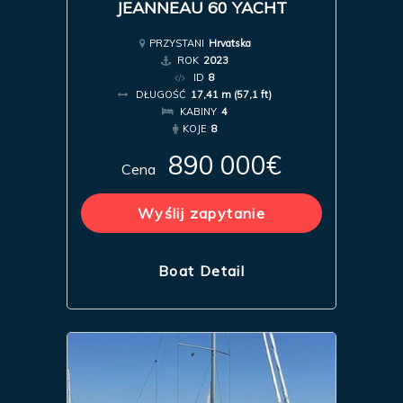
JEANNEAU 60 YACHT
PRZYSTANI
Hrvatska
ROK
2023
ID
8
DŁUGOŚĆ
17,41 m (57,1 ft)
KABINY
4
KOJE
8
890 000€
Cena
Wyślij zapytanie
Boat Detail