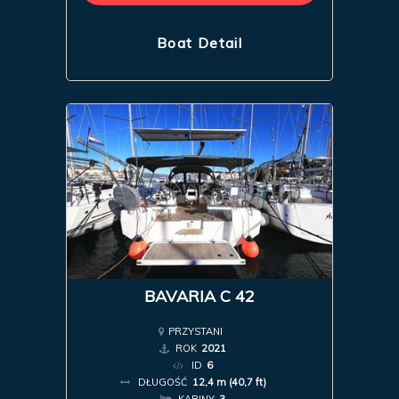
Boat Detail
BAVARIA C 42
PRZYSTANI
ROK
2021
ID
6
DŁUGOŚĆ
12,4 m (40,7 ft)
KABINY
3