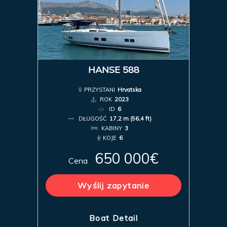
HANSE 588
PRZYSTANI
Hrvatska
ROK
2023
ID
6
DŁUGOŚĆ
17,2 m (56,4 ft)
KABINY
3
KOJE
6
650 000€
Cena
Wyślij zapytanie
Boat Detail