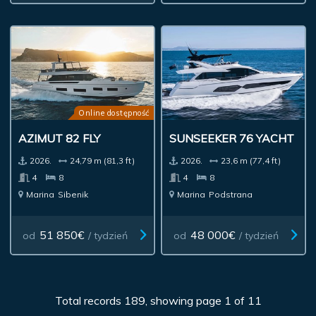
Online dostępność
AZIMUT 82 FLY
SUNSEEKER 76 YACHT
2026.
24,79 m (81,3 ft)
2026.
23,6 m (77,4 ft)
4
8
4
8
Marina
Sibenik
Marina
Podstrana
51 850€
48 000€
od
/ tydzień
od
/ tydzień
Total records 189, showing page 1 of 11