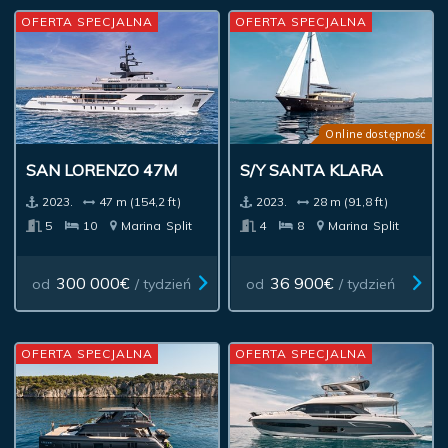
OFERTA SPECJALNA
OFERTA SPECJALNA
Online dostępność
SAN LORENZO 47M
S/Y SANTA KLARA
2023.
47 m (154,2 ft)
2023.
28 m (91,8 ft)
5
10
Marina
Split
4
8
Marina
Split
300 000€
36 900€
od
/ tydzień
od
/ tydzień
OFERTA SPECJALNA
OFERTA SPECJALNA