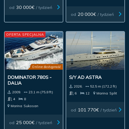
30 000€
od
/ tydzień
20 000€
od
/ tydzień
OFERTA SPECJALNA
Online dostępność
DOMINATOR 780S -
S/Y AD ASTRA
DALIA
2026.
52,5 m (172,2 ft)
2009.
23,1 m (75,8 ft)
6
12
Marina
Split
4
8
Marina
Sukosan
101 770€
od
/ tydzień
25 000€
od
/ tydzień