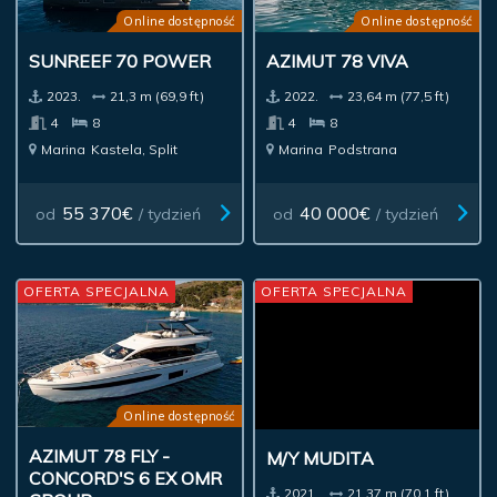
Online dostępność
Online dostępność
SUNREEF 70 POWER
AZIMUT 78 VIVA
2023.
21,3 m (69,9 ft)
2022.
23,64 m (77,5 ft)
4
8
4
8
Marina
Kastela, Split
Marina
Podstrana
55 370€
40 000€
od
/ tydzień
od
/ tydzień
OFERTA SPECJALNA
OFERTA SPECJALNA
Online dostępność
AZIMUT 78 FLY -
M/Y MUDITA
CONCORD'S 6 EX OMR
2021.
21,37 m (70,1 ft)