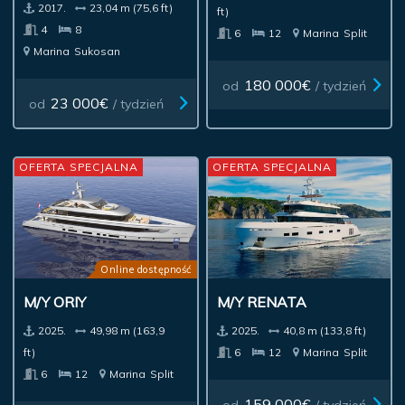
2017.
23,04 m (75,6 ft)
ft)
4
8
6
12
Marina
Split
Marina
Sukosan
180 000€
od
/ tydzień
23 000€
od
/ tydzień
OFERTA SPECJALNA
OFERTA SPECJALNA
Online dostępność
M/Y ORIY
M/Y RENATA
2025.
49,98 m (163,9
2025.
40,8 m (133,8 ft)
ft)
6
12
Marina
Split
6
12
Marina
Split
159 000€
od
/ tydzień