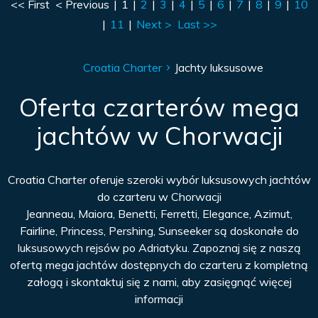
<< First
< Previous
|
1
|
2
|
3
|
4
|
5
|
6
|
7
|
8
|
9
|
10
|
11
|
Next >
Last >>
Croatia Charter
Jachty luksusowe
Oferta czarterów mega
jachtów w Chorwacji
Croatia Charter oferuje szeroki wybór luksusowych jachtów
do czarteru w Chorwacji
Jeanneau, Maiora, Benetti, Ferretti, Elegance, Azimut,
Fairline, Princess, Pershing, Sunseeker są doskonałe do
luksusowych rejsów po Adriatyku. Zapoznaj się z naszą
ofertą mega jachtów dostępnych do czarteru z kompletną
załogą i skontaktuj się z nami, aby zasięgnąć więcej
informacji