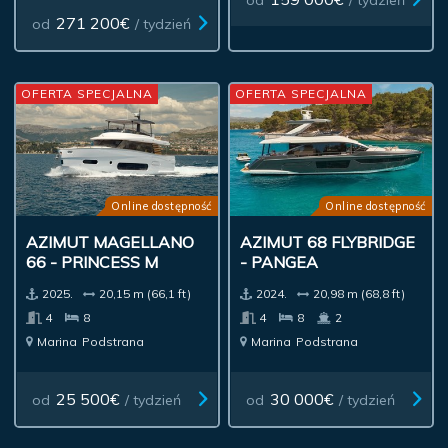
271 200€
od
/ tydzień
OFERTA SPECJALNA
OFERTA SPECJALNA
Online dostępność
Online dostępność
AZIMUT MAGELLANO
AZIMUT 68 FLYBRIDGE
66 - PRINCESS M
- PANGEA
2025.
20,15 m (66,1 ft)
2024.
20,98 m (68,8 ft)
4
8
4
8
2
Marina
Podstrana
Marina
Podstrana
25 500€
30 000€
od
/ tydzień
od
/ tydzień