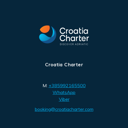
Croatia Charter
M:
+385992165500
WhatsApp
Viber
booking@croatiacharter.com