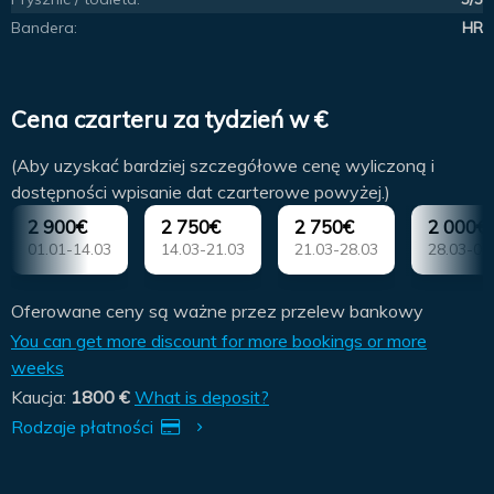
Bandera:
HR
Cena czarteru za tydzień w €
(Aby uzyskać bardziej szczegółowe cenę wyliczoną i
dostępności wpisanie dat czarterowe powyżej.)
2 900€
2 750€
2 750€
2 000€
01.01-14.03
14.03-21.03
21.03-28.03
28.03-04
Oferowane ceny są ważne przez przelew bankowy
You can get more discount for more bookings or more
weeks
Kaucja:
1800 €
What is deposit?
Rodzaje płatności