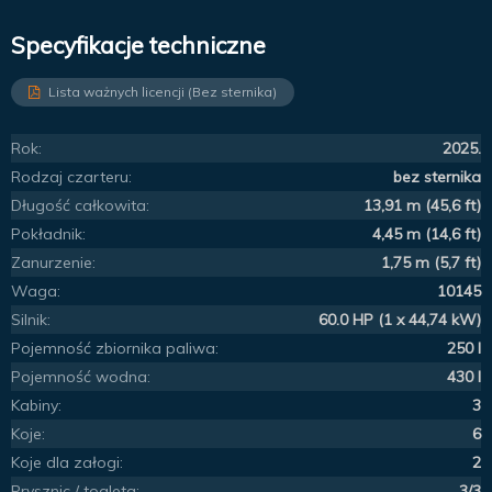
Specyfikacje techniczne
Lista ważnych licencji (Bez sternika)
Rok:
2025.
Rodzaj czarteru:
bez sternika
Długość całkowita:
13,91 m (45,6 ft)
Pokładnik:
4,45 m (14,6 ft)
Zanurzenie:
1,75 m (5,7 ft)
Waga:
10145
Silnik:
60.0 HP (1 x 44,74 kW)
Pojemność zbiornika paliwa:
250 l
Pojemność wodna:
430 l
Kabiny:
3
Koje:
6
Koje dla załogi:
2
Prysznic / toaleta:
3/3