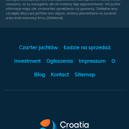
uważamy, że są wiarygodne, ale nie możemy tego zagwarantować. Wszystkie
informacje mogą ulec zmianie bez uprzedzenia czy gwarancji. Dokładne ceny,
szczegóły dotyczące jachtów oraz zdjęcia, zostaną potwierdzone na życzenie
przez dział rezerwacji firmy {SiteName}.
Czarter jachtów
Łodzie na sprzedaż
Investment
Ogłoszenia
Impressum
O
Blog
Kontact
Sitemap