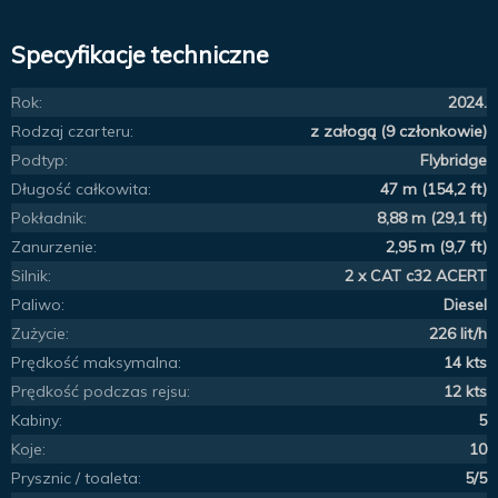
Specyfikacje techniczne
Rok:
2024.
Rodzaj czarteru:
z załogą (9 członkowie)
Podtyp:
Flybridge
Długość całkowita:
47 m (154,2 ft)
Pokładnik:
8,88 m (29,1 ft)
Zanurzenie:
2,95 m (9,7 ft)
Silnik:
2 x CAT c32 ACERT
Paliwo:
Diesel
Zużycie:
226 lit/h
Prędkość maksymalna:
14 kts
Prędkość podczas rejsu:
12 kts
Kabiny:
5
Koje:
10
Prysznic / toaleta:
5/5