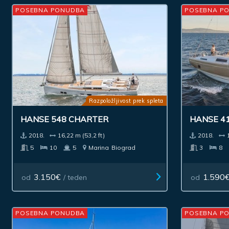
POSEBNA PONUDBA
POSEBNA P
Razpoložljivost prek spleta
HANSE 548 CHARTER
HANSE 4
2018.
16,22 m (53,2 ft)
2018.
5
10
5
Marina
Biograd
3
8
3.150€
1.590
od
/ teden
od
POSEBNA PONUDBA
POSEBNA P