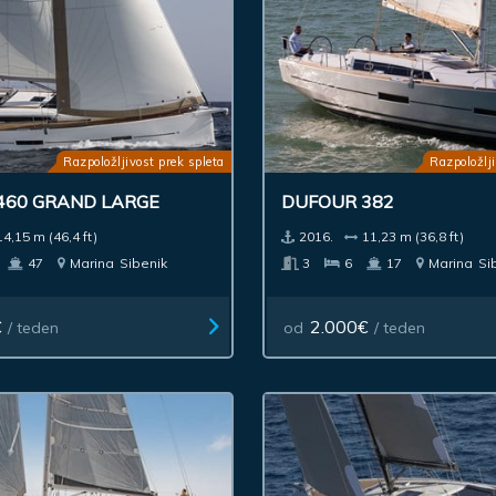
Razpoložljivost prek spleta
Razpoložlji
460 GRAND LARGE
DUFOUR 382
14,15 m (46,4 ft)
2016.
11,23 m (36,8 ft)
47
Marina
Sibenik
3
6
17
Marina
Si
€
2.000€
/ teden
od
/ teden