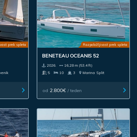
vost prek spleta
Razpoložljivost prek spleta
BENETEAU OCEANIS 52
2026.
16,28 m (53,4 ft)
benik
5
10
3
Marina
Split
2.800€
od
/ teden