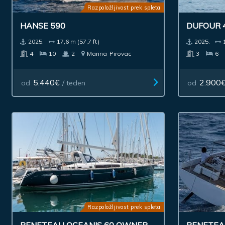
Razpoložljivost prek spleta
HANSE 590
DUFOUR 
2025.
17,6 m (57,7 ft)
2025.
4
10
2
Marina
Pirovac
3
6
5.440€
2.900
od
/ teden
od
Razpoložljivost prek spleta