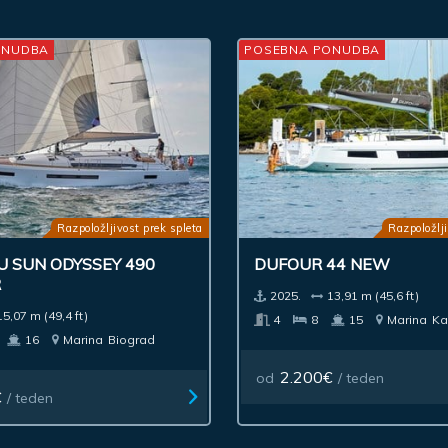
ONUDBA
POSEBNA PONUDBA
Razpoložljivost prek spleta
Razpoložlji
U SUN ODYSSEY 490
DUFOUR 44 NEW
R
2025.
13,91 m (45,6 ft)
15,07 m (49,4 ft)
4
8
15
Marina
Ka
16
Marina
Biograd
2.200€
od
/ teden
€
/ teden