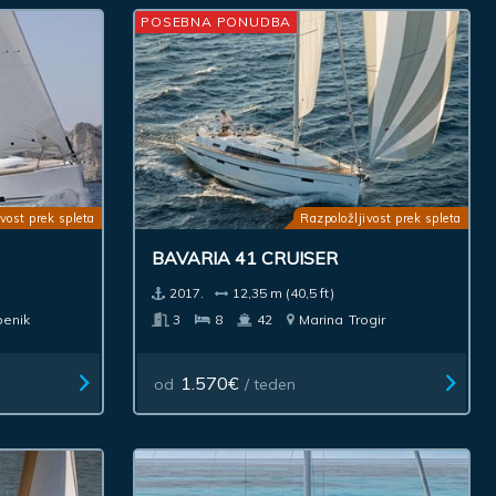
POSEBNA PONUDBA
vost prek spleta
Razpoložljivost prek spleta
BAVARIA 41 CRUISER
2017.
12,35 m (40,5 ft)
benik
3
8
42
Marina
Trogir
1.570€
od
/ teden