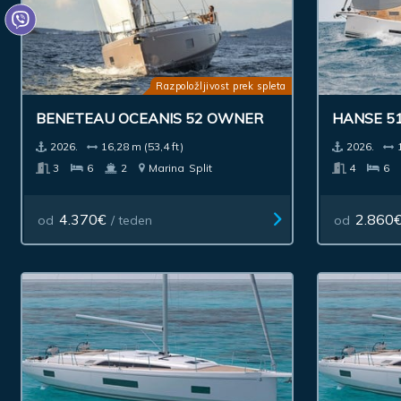
Razpoložljivost prek spleta
BENETEAU OCEANIS 52 OWNER
HANSE 5
2026.
16,28 m (53,4 ft)
2026.
3
6
2
Marina
Split
4
6
4.370€
2.860
od
/ teden
od