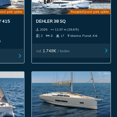
vost prek spleta
Razpoložljivost prek spleta
 415
DEHLER 38 SQ
2026.
12,07 m (39,6 ft)
3
8
17
Marina
Punat, Krk
a
1.748€
od
/ teden