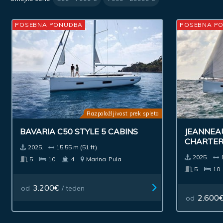
POSEBNA PONUDBA
POSEBNA P
Razpoložljivost prek spleta
BAVARIA C50 STYLE 5 CABINS
JEANNEA
CHARTE
2025.
15,55 m (51 ft)
2025.
5
10
4
Marina
Pula
5
10
3.200€
od
/ teden
2.600
od