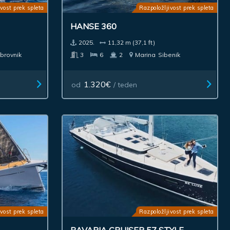
vost prek spleta
Razpoložljivost prek spleta
HANSE 360
2025.
11,32 m (37,1 ft)
brovnik
3
6
2
Marina
Sibenik
1.320€
od
/ teden
vost prek spleta
Razpoložljivost prek spleta