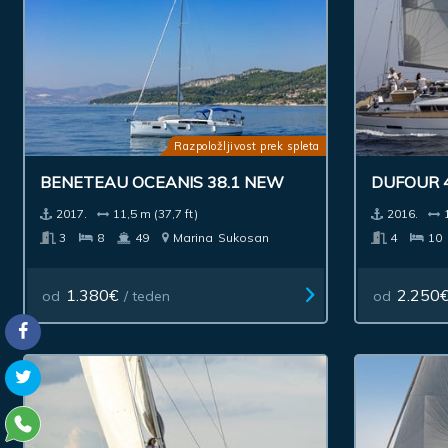
Razpoložljivost prek spleta
BENETEAU OCEANIS 38.1 NEW
DUFOUR 
2017.
11,5 m (37,7 ft)
2016.
3
8
49
Marina
Sukosan
4
10
1.380€
2.250
od
/ teden
od