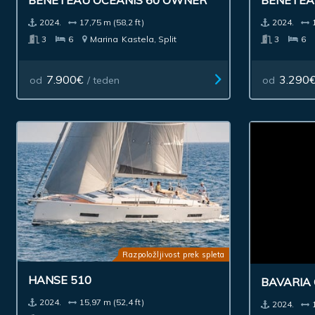
BENETEAU OCEANIS 60 OWNER
BENETEA
2024.
17,75 m (58,2 ft)
2024.
3
6
Marina
Kastela, Split
3
6
7.900€
3.290
od
/ teden
od
Razpoložljivost prek spleta
HANSE 510
BAVARIA 
2024.
15,97 m (52,4 ft)
2024.