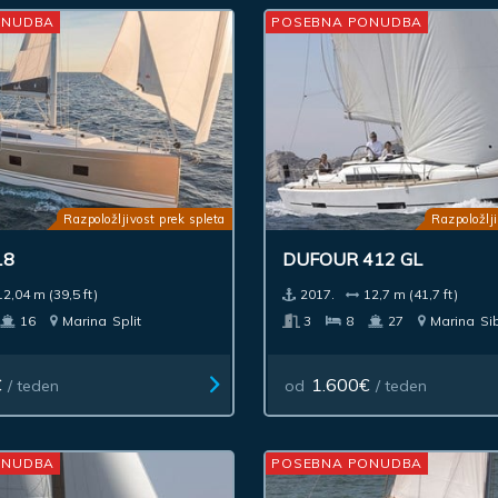
ONUDBA
POSEBNA PONUDBA
Razpoložljivost prek spleta
Razpoložlji
18
DUFOUR 412 GL
12,04 m (39,5 ft)
2017.
12,7 m (41,7 ft)
16
Marina
Split
3
8
27
Marina
Si
€
1.600€
/ teden
od
/ teden
ONUDBA
POSEBNA PONUDBA