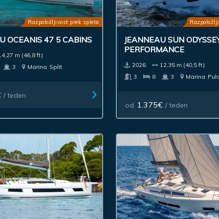
Razpoložljivost prek spleta
Razpoložlji
 OCEANIS 47 5 CABINS
JEANNEAU SUN ODYSSEY
PERFORMANCE
14,27 m (46,8 ft)
2026.
12,35 m (40,5 ft)
3
Marina
Split
3
8
3
Marina
Pul
€
/ teden
1.375€
od
/ teden