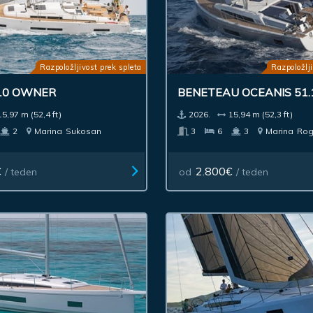
Razpoložljivost prek spleta
Razpoložlji
10 OWNER
BENETEAU OCEANIS 51
15,97 m (52,4 ft)
2026.
15,94 m (52,3 ft)
2
Marina
Sukosan
3
6
3
Marina
Rog
€
2.800€
/ teden
od
/ teden