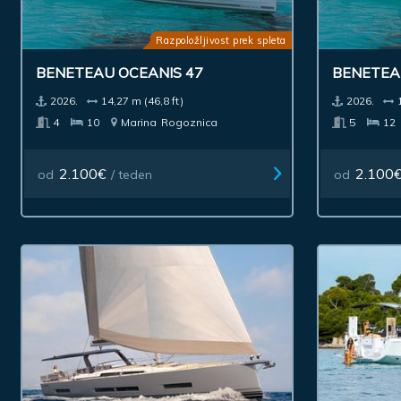
Razpoložljivost prek spleta
BENETEAU OCEANIS 47
BENETEAU
2026.
14,27 m (46,8 ft)
2026.
4
10
Marina
Rogoznica
5
12
2.100€
2.100
od
/ teden
od