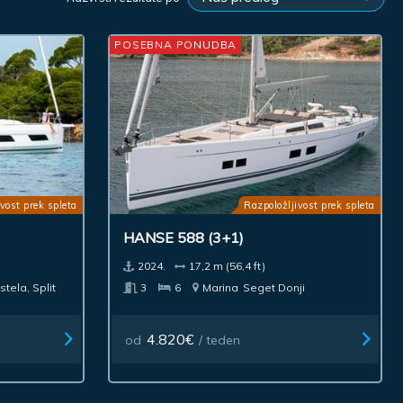
POSEBNA PONUDBA
vost prek spleta
Razpoložljivost prek spleta
HANSE 588 (3+1)
2024.
17,2 m (56,4 ft)
stela, Split
3
6
Marina
Seget Donji
4.820€
od
/ teden