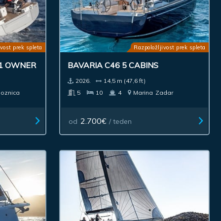
vost prek spleta
Razpoložljivost prek spleta
.1 OWNER
BAVARIA C46 5 CABINS
2026.
14,5 m (47,6 ft)
oznica
5
10
4
Marina
Zadar
2.700€
od
/ teden