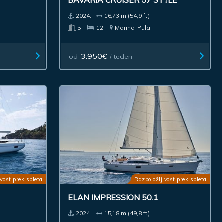
BAVARIA CRUISER 57 STYLE
2024.
16,73 m (54,9 ft)
5
12
Marina
Pula
3.950€
od
/ teden
vost prek spleta
Razpoložljivost prek spleta
ELAN IMPRESSION 50.1
2024.
15,18 m (49,8 ft)