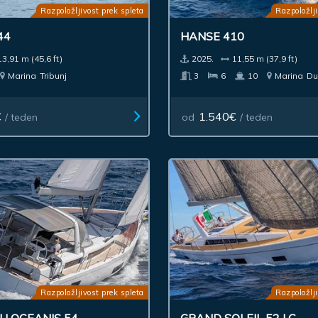
Razpoložljivost prek spleta
Razpoložlji
44
HANSE 410
13,91 m (45,6 ft)
2025.
11,55 m (37,9 ft)
Marina
Tribunj
3
6
10
Marina
Du
€
1.540€
/ teden
od
/ teden
Razpoložljivost prek spleta
Razpoložlji