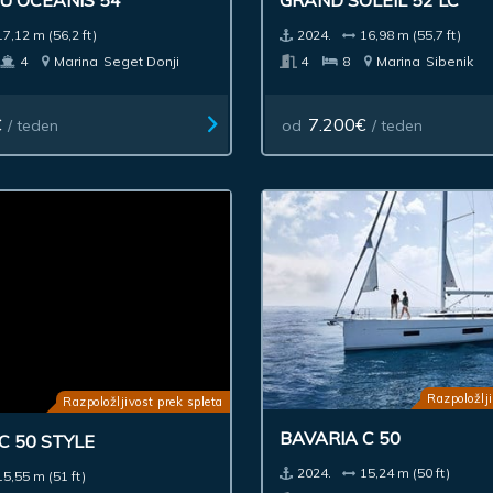
U OCEANIS 54
GRAND SOLEIL 52 LC
17,12 m (56,2 ft)
2024.
16,98 m (55,7 ft)
4
Marina
Seget Donji
4
8
Marina
Sibenik
€
7.200€
/ teden
od
/ teden
Razpoložlji
Razpoložljivost prek spleta
BAVARIA C 50
C 50 STYLE
2024.
15,24 m (50 ft)
15,55 m (51 ft)