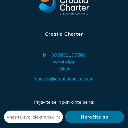
Croatia Charter
M:
+385992165500
WhatsApp
Viber
booking@croatiacharter.com
Prijavite se in prihranite denar