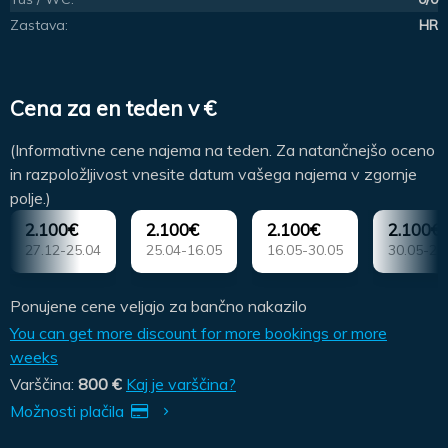
Zastava:
HR
Cena za en teden v €
(Informativne cene najema na teden. Za natančnejšo oceno
in razpoložljivost vnesite datum vašega najema v zgornje
polje.)
2.100€
2.100€
2.100€
2.100€
27.12-25.04
25.04-16.05
16.05-30.05
30.05-20
Ponujene cene veljajo za bančno nakazilo
You can get more discount for more bookings or more
weeks
Varščina:
800 €
Kaj je varščina?
Možnosti plačila