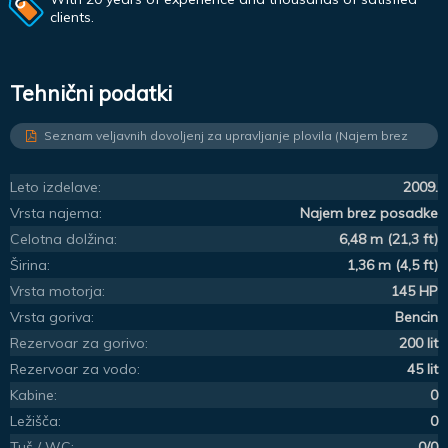
clients.
Tehnični podatki
Seznam veljavnih dovoljenj za upravljanje plovila (Najem brez
posadke)
Leto izdelave:
2009.
Vrsta najema:
Najem brez posadke
Celotna dolžina:
6,48 m (21,3 ft)
Širina:
1,36 m (4,5 ft)
Vrsta motorja:
145 HP
Vrsta goriva:
Bencin
Rezervoar za gorivo:
200 lit
Rezervoar za vodo:
45 lit
Kabine:
0
Ležišča:
0
Tuš / WC:
0/0