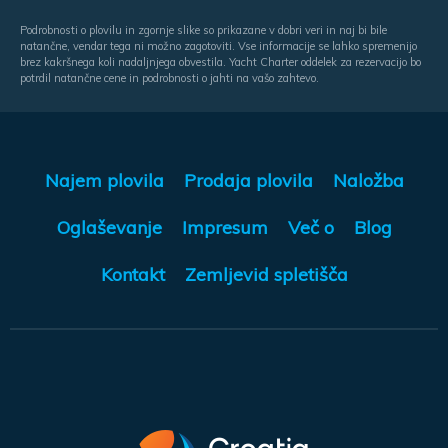
Podrobnosti o plovilu in zgornje slike so prikazane v dobri veri in naj bi bile
natančne, vendar tega ni možno zagotoviti. Vse informacije se lahko spremenijo
brez kakršnega koli nadaljnjega obvestila. Yacht Charter oddelek za rezervacijo bo
potrdil natančne cene in podrobnosti o jahti na vašo zahtevo.
Najem plovila
Prodaja plovila
Naložba
Oglaševanje
Impresum
Več o
Blog
Kontakt
Zemljevid spletišča