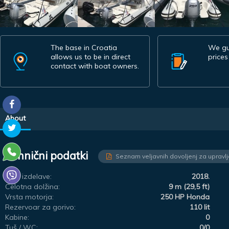
The base in Croatia
We gu
allows us to be in direct
prices
contact with boat owners.
About
Tehnični podatki
Seznam veljavnih dovoljenj za upravl
Leto izdelave:
2018.
Celotna dolžina:
9 m (29,5 ft)
Vrsta motorja:
250 HP Honda
Rezervoar za gorivo:
110 lit
Kabine:
0
Tuš / WC:
0/0