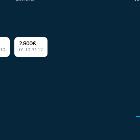
2.800€
.10
01.10-31.12