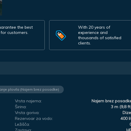
arantee the best
With 20 years of
 for customers.
experience and
thousands of satisfied
clients.
janje plovila (Najem brez posadke)
Vrsta najema:
Najem brez posadk
Širina:
3 m (9,8 ft
Vrsta goriva:
Dize
Rezervoar za vodo:
400 li
Ležišča:
Zastava:
H