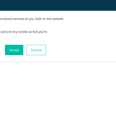
nalized services to you, both on this website
just one tiny cookie so that you're
Accept
Decline
Blog
Kontakt
Zemljevid spletišča