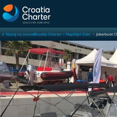
Nazaj na seznam
Croatia Charter
Napihljivi čolni
Jokerboat C
Jokerboat Clubman 26 Special