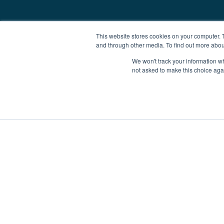
This website stores cookies on your computer. 
and through other media. To find out more abou
We won't track your information whe
not asked to make this choice aga
Najem plovila
Prodaja plovila
Nalo