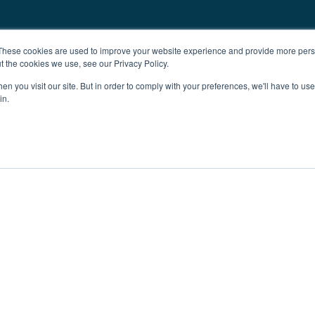
These cookies are used to improve your website experience and provide more perso
t the cookies we use, see our Privacy Policy.
n you visit our site. But in order to comply with your preferences, we'll have to use 
in.
žba
Oglaševanje
Impresum
Več o