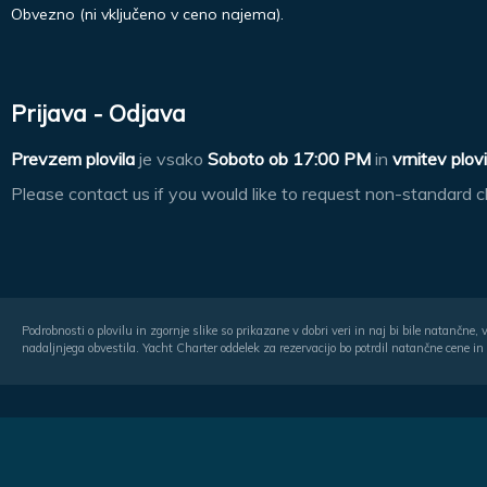
Obvezno (ni vključeno v ceno najema).
Prijava - Odjava
Prevzem plovila
je vsako
Soboto ob
17:00 PM
in
vrnitev plovi
Please contact us if you would like to request non-standard c
Podrobnosti o plovilu in zgornje slike so prikazane v dobri veri in naj bi bile natančne
nadaljnjega obvestila. Yacht Charter oddelek za rezervacijo bo potrdil natančne cene in