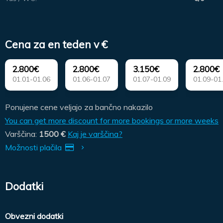
Cena za en teden v €
2.800€
2.800€
3.150€
2.800€
01.01-01.06
01.06-01.07
01.07-01.09
01.09-01
Ponujene cene veljajo za bančno nakazilo
You can get more discount for more bookings or more weeks
Varščina:
1500 €
Kaj je varščina?
Možnosti plačila
Dodatki
Obvezni dodatki