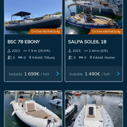
Online elérhetőség
Online elérhetőség
BSC 78 EBONY
SALPA SOLEIL 18
2023.
7,9 m (25,9 ft)
2023.
2,44 m (8 ft)
0
0
Kikötő
Tribunj
0
0
Kikötő
Murter
1 699€
1 490€
Indulás
/ hét
Indulás
/ hét