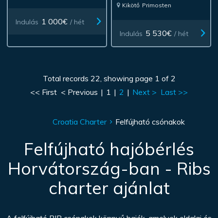
Kikötő
Primosten
1 000€
Indulás
/ hét
5 530€
Indulás
/ hét
Total records 22, showing page 1 of 2
<< First
< Previous
|
1
|
2
|
Next >
Last >>
Croatia Charter
Felfújható csónakok
Felfújható hajóbérlés
Horvátország-ban - Ribs
charter ajánlat