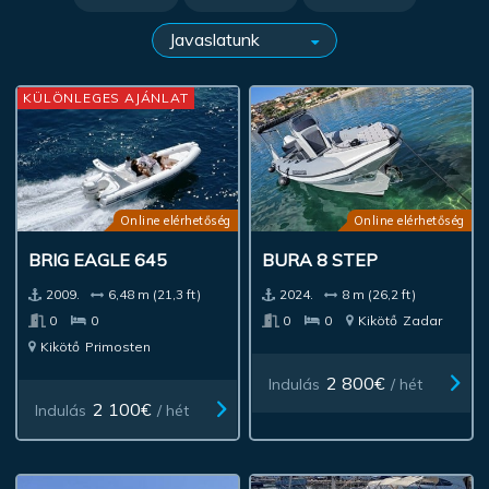
KÜLÖNLEGES AJÁNLAT
Online elérhetőség
Online elérhetőség
BRIG EAGLE 645
BURA 8 STEP
2009.
6,48 m (21,3 ft)
2024.
8 m (26,2 ft)
0
0
0
0
Kikötő
Zadar
Kikötő
Primosten
2 800€
Indulás
/ hét
2 100€
Indulás
/ hét