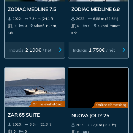
ZODIAC MEDLINE 7.5
ZODIAC MEDLINE 6.8
2022.
7,34 m (24,1 ft)
2022.
6,88 m (22,6 ft)
0
0
Kikötő
Punat,
0
0
Kikötő
Punat,
Krk
Krk
2 100€
1 750€
Indulás
/ hét
Indulás
/ hét
Online elérhetőség
Online elérhetőség
ZAR 65 SUITE
NUOVA JOLLY 25
2020.
6,5 m (21,3 ft)
2019.
7,8 m (25,6 ft)
0
0
0
0