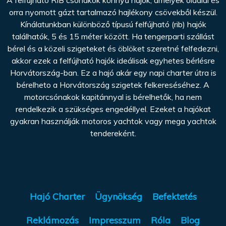
A felfújható RIB csónakok könnyű hajók, amelyek oldalai és
orra nyomott gázt tartalmazó hajlékony csövekből készül.
Kínálatunkban különböző típusú felfújható (rib) hajók
találhatók, 5 és 15 méter között. Ha tengerparti szállást
bérel és a közeli szigeteket és öblöket szeretné felfedezni,
akkor ezek a felfújható hajók ideálisak egyhetes bérlésre
Horvátország-ban. Ez a hajó akár egy napi charter útra is
bérelheto a Horvátország szigetek felkereséséhez. A
motorcsónakok kapitánnyal is bérelhetők, ha nem
rendelkezik a szükséges engedéllyel. Ezeket a hajókat
gyakran használják motoros yachtok vagy mega yachtok
tendereként.
Hajó Charter
Ügynökség
Befektetés
Reklámozás
Impresszum
Róla
Blog