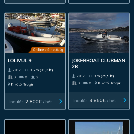
Online elérhetőség
LOLIVUL 9
JOKERBOAT CLUBMAN
28
2017.
9,5 m (31,2 ft)
2017.
9 m (29,5 ft)
0
0
2
0
0
Kikötő
Trogir
Kikötő
Trogir
3 850€
Indulás
/ hét
2 800€
Indulás
/ hét