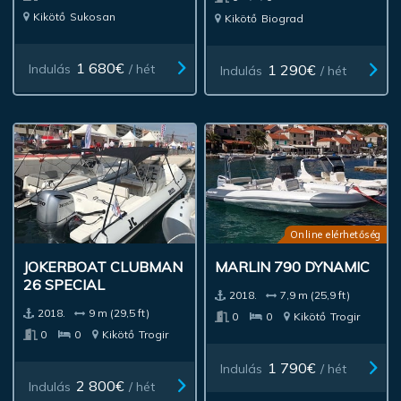
Kikötő
Sukosan
Kikötő
Biograd
1 680€
1 290€
Indulás
/ hét
Indulás
/ hét
Online elérhetőség
JOKERBOAT CLUBMAN
MARLIN 790 DYNAMIC
26 SPECIAL
2018.
7,9 m (25,9 ft)
2018.
9 m (29,5 ft)
0
0
Kikötő
Trogir
0
0
Kikötő
Trogir
1 790€
Indulás
/ hét
2 800€
Indulás
/ hét