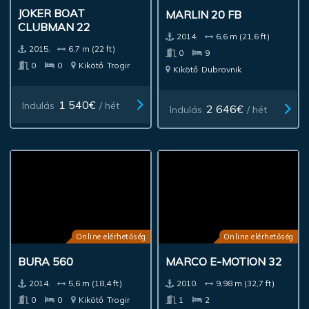
JOKER BOAT
MARLIN 20 FB
CLUBMAN 22
2014.
6,6 m (21,6 ft)
2015.
6,7 m (22 ft)
0
9
0
0
Kikötő
Trogir
Kikötő
Dubrovnik
1 540€
Indulás
/ hét
2 646€
Indulás
/ hét
Online elérhetőség
Online elérhetőség
BURA 560
MARCO E-MOTION 32
2014.
5,6 m (18,4 ft)
2010.
9,98 m (32,7 ft)
0
0
Kikötő
Trogir
1
2