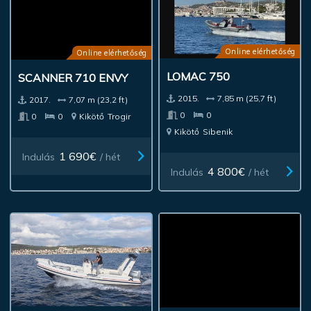
Online elérhetőség
Online elérhetőség
LOMAC 750
SCANNER 710 ENVY
2015.
7,85 m (25,7 ft)
2017.
7,07 m (23,2 ft)
0
0
0
0
Kikötő
Trogir
Kikötő
Sibenik
1 690€
Indulás
/ hét
4 800€
Indulás
/ hét