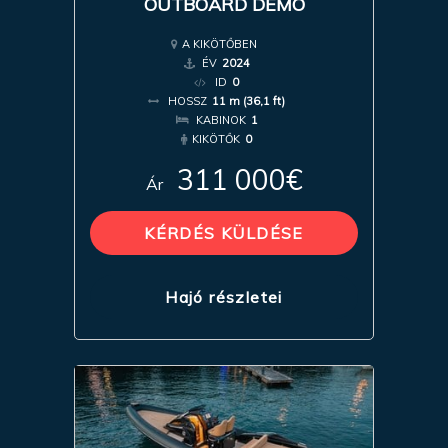
OUTBOARD DEMO
A KIKÖTŐBEN
ÉV
2024
ID
0
HOSSZ
11 m (36,1 ft)
KABINOK
1
KIKÖTŐK
0
311 000€
Ár
KÉRDÉS KÜLDÉSE
Hajó részletei