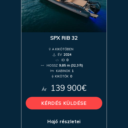
SPX RIB 32
A KIKÖTŐBEN
ÉV
2024
ID
0
HOSSZ
9,85 m (32,3 ft)
KABINOK
1
KIKÖTŐK
0
139 900€
Ár
KÉRDÉS KÜLDÉSE
Hajó részletei