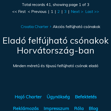
Total records 41, showing page 1 of 3
<< First
< Previous
|
1
|
2
|
3
|
Next >
Last >>
Croatia Charter
Akciós felfújható csónakok
Eladó felfújható csónakok
Horvátország-ban
Minden méretű és típusú felfújható csónak eladó
Hajó Charter
Ügynökség
Befektetés
Reklámozás
Impresszum
Róla
Blog