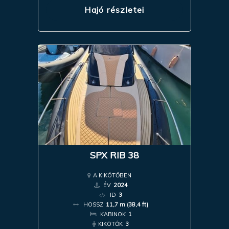
Hajó részletei
SPX RIB 38
A KIKÖTŐBEN
ÉV
2024
ID
3
HOSSZ
11,7 m (38,4 ft)
KABINOK
1
KIKÖTŐK
3