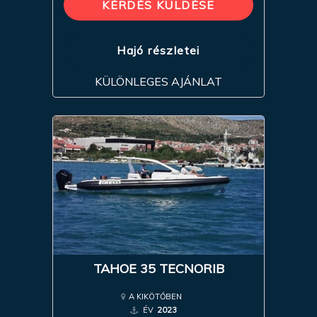
KÉRDÉS KÜLDÉSE
Hajó részletei
KÜLÖNLEGES AJÁNLAT
TAHOE 35 TECNORIB
A KIKÖTŐBEN
ÉV
2023