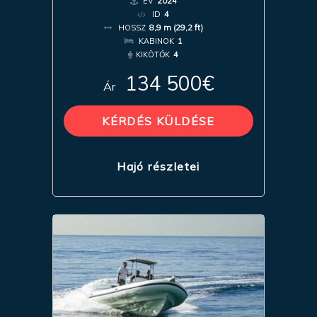
ÉV
2024
ID
4
HOSSZ
8,9 m (29,2 ft)
KABINOK
1
KIKÖTŐK
4
134 500€
Ár
KÉRDÉS KÜLDÉSE
Hajó részletei