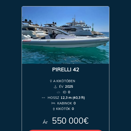
PIRELLI 42
A KIKÖTŐBEN
ÉV
2025
ID
0
HOSSZ
12,3 m (40,3 ft)
KABINOK
0
KIKÖTŐK
0
550 000€
Ár