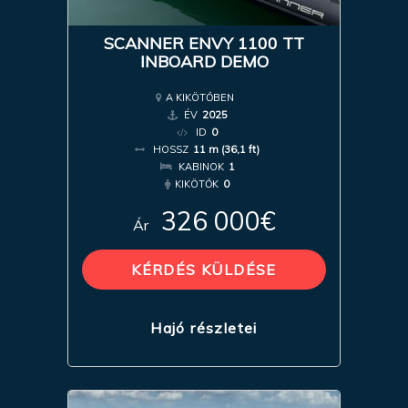
SCANNER ENVY 1100 TT
INBOARD DEMO
A KIKÖTŐBEN
ÉV
2025
ID
0
HOSSZ
11 m (36,1 ft)
KABINOK
1
KIKÖTŐK
0
326 000€
Ár
KÉRDÉS KÜLDÉSE
Hajó részletei