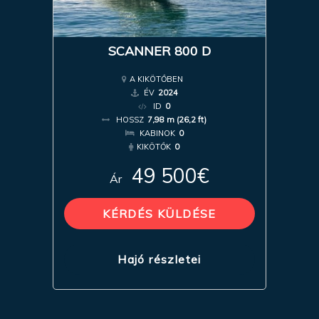
SCANNER 800 D
A KIKÖTŐBEN
ÉV
2024
ID
0
HOSSZ
7,98 m (26,2 ft)
KABINOK
0
KIKÖTŐK
0
49 500€
Ár
KÉRDÉS KÜLDÉSE
Hajó részletei