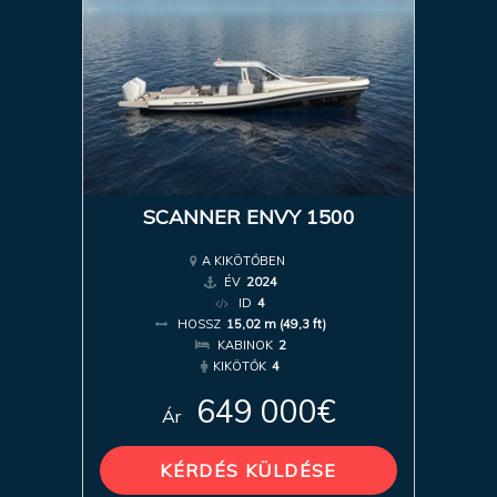
SCANNER ENVY 1500
A KIKÖTŐBEN
ÉV
2024
ID
4
HOSSZ
15,02 m (49,3 ft)
KABINOK
2
KIKÖTŐK
4
649 000€
Ár
KÉRDÉS KÜLDÉSE