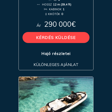
HOSSZ
12 m (39,4 ft)
KABINOK
1
KIKÖTŐK
0
290 000€
Ár
KÉRDÉS KÜLDÉSE
Hajó részletei
KÜLÖNLEGES AJÁNLAT