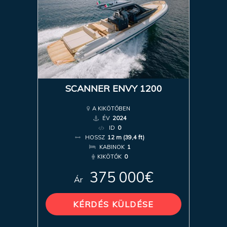
SCANNER ENVY 1200
A KIKÖTŐBEN
ÉV
2024
ID
0
HOSSZ
12 m (39,4 ft)
KABINOK
1
KIKÖTŐK
0
375 000€
Ár
KÉRDÉS KÜLDÉSE