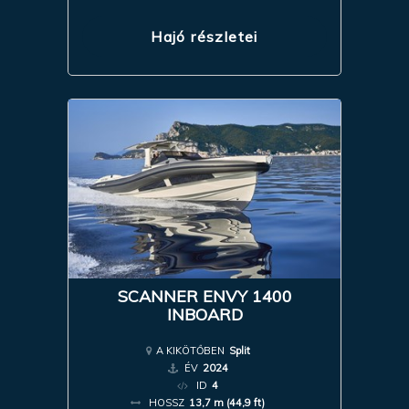
Hajó részletei
SCANNER ENVY 1400
INBOARD
A KIKÖTŐBEN
Split
ÉV
2024
ID
4
HOSSZ
13,7 m (44,9 ft)