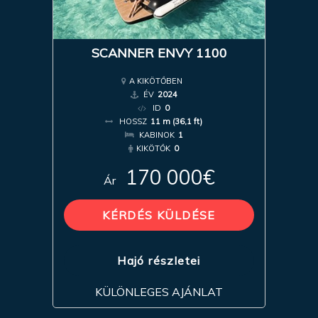
SCANNER ENVY 1100
A KIKÖTŐBEN
ÉV
2024
ID
0
HOSSZ
11 m (36,1 ft)
KABINOK
1
KIKÖTŐK
0
170 000€
Ár
KÉRDÉS KÜLDÉSE
Hajó részletei
KÜLÖNLEGES AJÁNLAT