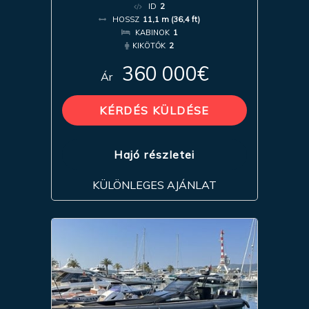
ID
2
HOSSZ
11,1 m (36,4 ft)
KABINOK
1
KIKÖTŐK
2
360 000€
Ár
KÉRDÉS KÜLDÉSE
Hajó részletei
KÜLÖNLEGES AJÁNLAT