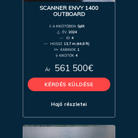
SCANNER ENVY 1400
OUTBOARD
A KIKÖTŐBEN
Split
ÉV
2024
ID
4
HOSSZ
13,7 m (44,9 ft)
KABINOK
1
KIKÖTŐK
4
561 500€
Ár
KÉRDÉS KÜLDÉSE
Hajó részletei