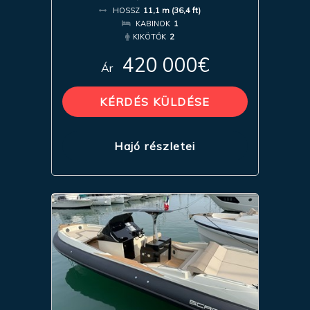
HOSSZ
11,1 m (36,4 ft)
KABINOK
1
KIKÖTŐK
2
420 000€
Ár
KÉRDÉS KÜLDÉSE
Hajó részletei