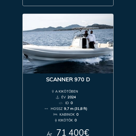
SCANNER 970 D
A KIKÖTŐBEN
ÉV
2024
ID
0
HOSSZ
9,7 m (31,8 ft)
KABINOK
0
KIKÖTŐK
0
71 400€
Ár