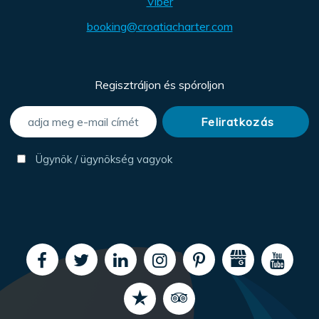
Viber
booking@croatiacharter.com
Regisztráljon és spóroljon
Ügynök / ügynökség vagyok