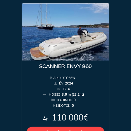
SCANNER ENVY 860
A KIKÖTŐBEN
ÉV
2024
ID
0
HOSSZ
8,6 m (28,2 ft)
KABINOK
0
KIKÖTŐK
0
110 000€
Ár