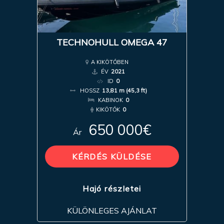
TECHNOHULL OMEGA 47
A KIKÖTŐBEN
ÉV
2021
ID
0
HOSSZ
13,81 m (45,3 ft)
KABINOK
0
KIKÖTŐK
0
650 000€
Ár
KÉRDÉS KÜLDÉSE
Hajó részletei
KÜLÖNLEGES AJÁNLAT