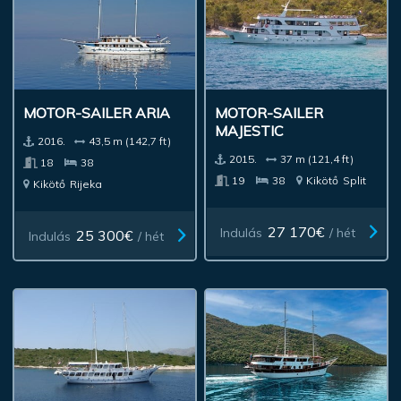
MOTOR-SAILER ARIA
MOTOR-SAILER
MAJESTIC
2016.
43,5 m (142,7 ft)
2015.
37 m (121,4 ft)
18
38
19
38
Kikötő
Split
Kikötő
Rijeka
27 170€
Indulás
/ hét
25 300€
Indulás
/ hét