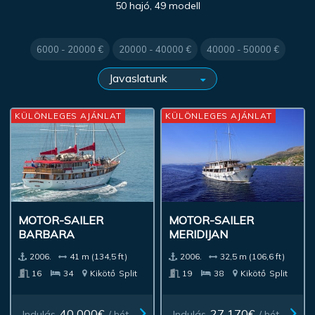
50 hajó, 49 modell
6000 - 20000 €
20000 - 40000 €
40000 - 50000 €
KÜLÖNLEGES AJÁNLAT
KÜLÖNLEGES AJÁNLAT
MOTOR-SAILER
MOTOR-SAILER
BARBARA
MERIDIJAN
2006.
41 m (134,5 ft)
2006.
32,5 m (106,6 ft)
16
34
Kikötő
Split
19
38
Kikötő
Split
40 000€
27 170€
Indulás
/ hét
Indulás
/ hét