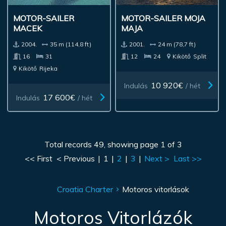
MOTOR-SAILER
MOTOR-SAILER MOJA
MACEK
MAJA
2004.
35 m (114,8 ft)
2001.
24 m (78,7 ft)
16
31
12
24
Kikötő
Split
Kikötő
Rijeka
10 920€
Indulás
/ hét
17 600€
Indulás
/ hét
Total records 49, showing page 1 of 3
<< First
< Previous
|
1
|
2
|
3
|
Next >
Last >>
Croatia Charter
Motoros vitorlások
Motoros Vitorlázók