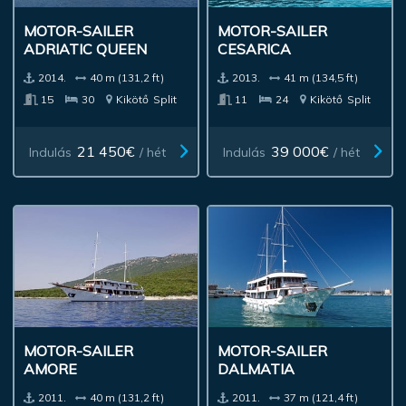
MOTOR-SAILER
MOTOR-SAILER
ADRIATIC QUEEN
CESARICA
2014.
40 m (131,2 ft)
2013.
41 m (134,5 ft)
15
30
Kikötő
Split
11
24
Kikötő
Split
21 450€
39 000€
Indulás
/ hét
Indulás
/ hét
MOTOR-SAILER
MOTOR-SAILER
AMORE
DALMATIA
2011.
40 m (131,2 ft)
2011.
37 m (121,4 ft)