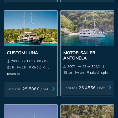
CUSTOM LUNA
MOTOR-SAILER
ANTONELA
2008.
33 m (108,2 ft)
2007.
33 m (108,2 ft)
8
16
Kikötő
Krilo
19
34
Kikötő
Split
Jesenice
26 455€
Indulás
/ hét
25 506€
Indulás
/ hét