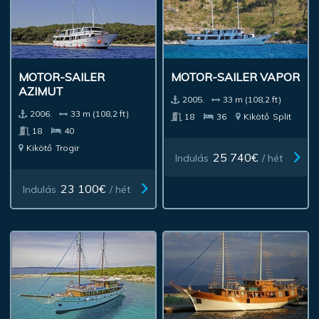
MOTOR-SAILER
MOTOR-SAILER VAPOR
AZIMUT
2005.
33 m (108,2 ft)
2006.
33 m (108,2 ft)
18
36
Kikötő
Split
18
40
Kikötő
Trogir
25 740€
Indulás
/ hét
23 100€
Indulás
/ hét