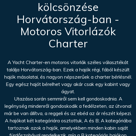
kölcsönzése
Horvátország-ban -
Motoros Vitorlázók
Charter
A Yacht Charter-en motoros vitorlák széles választékát
találja Horvátország-ban. Ezek a hajók régi, fából készült
hajók másolatai, és nagyon népszerűek a charter bérlésnél.
Egy egész hajót bérelhet vagy akár csak egy kabint vagy
ágyat.
Utazása során semmiről sem kell gondoskodnia. A
legénység mindenről gondoskodik a fedélzeten, az útvonal
már be van állítva, a reggeli és az ebéd az ár részét képezi.
A hajókat két kategóriára osztottuk, A és B; A kategóriába
tartoznak azok a hajók, amelyekben minden kabin saját
fürdőszobával rendelkezik, míg a B kategóriás hajókon