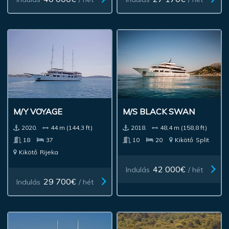
M/Y VOYAGE
M/S BLACK SWAN
2020.
44 m (144,3 ft)
2018.
48,4 m (158,8 ft)
18
37
10
20
Kikötő
Split
Kikötő
Rijeka
42 000€
Indulás
/ hét
29 700€
Indulás
/ hét