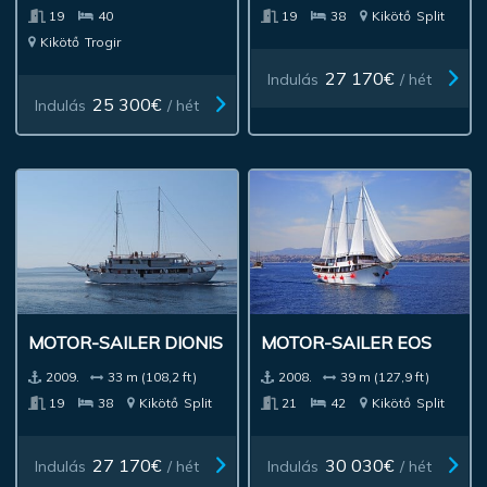
19
40
19
38
Kikötő
Split
Kikötő
Trogir
27 170€
Indulás
/ hét
25 300€
Indulás
/ hét
MOTOR-SAILER DIONIS
MOTOR-SAILER EOS
2009.
33 m (108,2 ft)
2008.
39 m (127,9 ft)
19
38
Kikötő
Split
21
42
Kikötő
Split
27 170€
30 030€
Indulás
/ hét
Indulás
/ hét