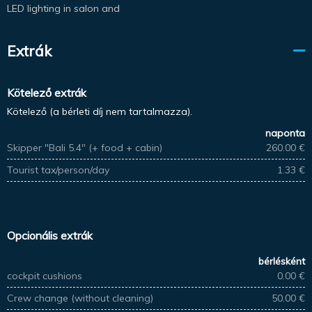
LED lighting in salon and
Extrák
Kötelező extrák
Kötelező (a bérleti díj nem tartalmazza).
naponta
Skipper "Bali 5.4" (+ food + cabin)
260.00 €
Tourist tax/person/day
1.33 €
Opcionális extrák
bérlésként
cockpit cushions
0.00 €
Crew change (without cleaning)
50.00 €