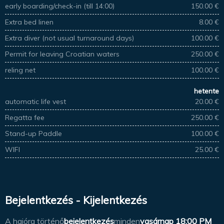
early boarding/check-in (till 14:00)
150.00 €
Extra bed linen
8.00 €
Extra diver (not usual turnaround days)
100.00 €
Permit for leaving Croatian waters
250.00 €
reling net
100.00 €
hetente
automatic life vest
20.00 €
Regatta fee
250.00 €
Stand-up Paddle
100.00 €
WIFI
25.00 €
Bejelentkezés - Kijelentkezés
A hajóra történő
bejelentkezés
minden
vasárnap
18:00 PM