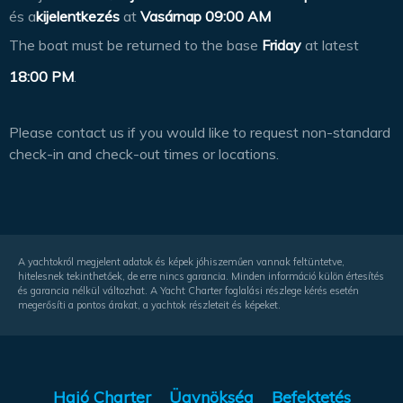
és a
kijelentkezés
at
Vasárnap 09:00 AM
The boat must be returned to the base
Friday
at latest
18:00 PM
.
Please contact us if you would like to request non-standard
check-in and check-out times or locations.
A yachtokról megjelent adatok és képek jóhiszeműen vannak feltüntetve,
hitelesnek tekinthetőek, de erre nincs garancia. Minden információ külön értesítés
és garancia nélkül változhat. A Yacht Charter foglalási részlege kérés esetén
megerősíti a pontos árakat, a yachtok részleteit és képeket.
Hajó Charter
Ügynökség
Befektetés