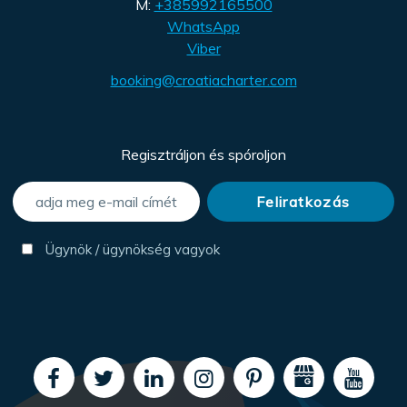
M:
+385992165500
WhatsApp
Viber
booking@croatiacharter.com
Regisztráljon és spóroljon
Ügynök / ügynökség vagyok