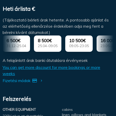
Heti árlista €
(Tájékoztató bérleti árak hetente. A pontosabb ajánlat és
az elérhetőség ellenőrzése érdekében adja meg fent a
bérelni kívánt dátumokat.)
6 500€
8 500€
10 500€
16 000
31.12-25.04
25.04-09.05
09.05-23.05
23.05-20
A felajánlott árak banki átutalásra érvényesek
You can get more discount for more bookings or more
weeks
Fizetési módok
Felszerelés
OTHER EQUIPMENT
cabins
linen, pillows and blankets
220V plug at charttable