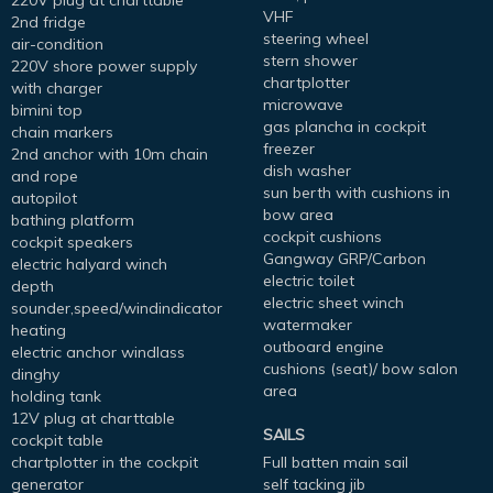
VHF
2nd fridge
steering wheel
air-condition
stern shower
220V shore power supply
chartplotter
with charger
microwave
bimini top
gas plancha in cockpit
chain markers
freezer
2nd anchor with 10m chain
dish washer
and rope
sun berth with cushions in
autopilot
bow area
bathing platform
cockpit cushions
cockpit speakers
Gangway GRP/Carbon
electric halyard winch
electric toilet
depth
electric sheet winch
sounder,speed/windindicator
watermaker
heating
outboard engine
electric anchor windlass
cushions (seat)/ bow salon
dinghy
area
holding tank
12V plug at charttable
SAILS
cockpit table
chartplotter in the cockpit
Full batten main sail
generator
self tacking jib