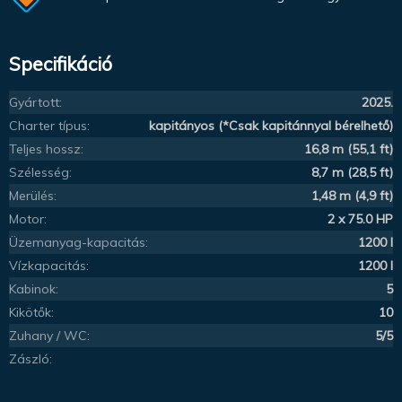
Specifikáció
Gyártott:
2025.
Charter típus:
kapitányos (*Csak kapitánnyal bérelhető)
Teljes hossz:
16,8 m (55,1 ft)
Szélesség:
8,7 m (28,5 ft)
Merülés:
1,48 m (4,9 ft)
Motor:
2 x 75.0 HP
Üzemanyag-kapacitás:
1200 l
Vízkapacitás:
1200 l
Kabinok:
5
Kikötők:
10
Zuhany / WC:
5/5
Zászló: