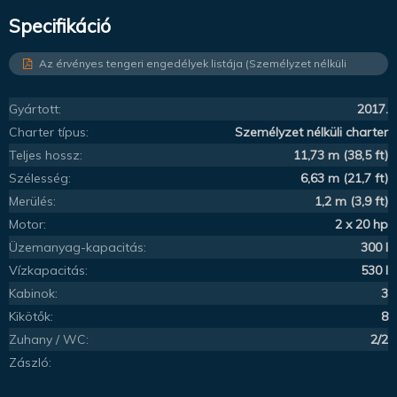
Specifikáció
Az érvényes tengeri engedélyek listája (Személyzet nélküli
charter)
Gyártott:
2017.
Charter típus:
Személyzet nélküli charter
Teljes hossz:
11,73 m (38,5 ft)
Szélesség:
6,63 m (21,7 ft)
Merülés:
1,2 m (3,9 ft)
Motor:
2 x 20 hp
Üzemanyag-kapacitás:
300 l
Vízkapacitás:
530 l
Kabinok:
3
Kikötők:
8
Zuhany / WC:
2/2
Zászló: