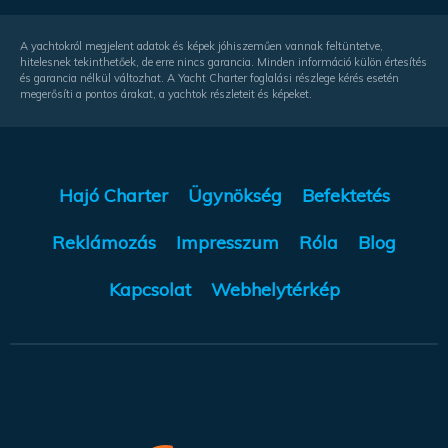
A yachtokról megjelent adatok és képek jóhiszeműen vannak feltüntetve,
hitelesnek tekinthetőek, de erre nincs garancia. Minden információ külön értesítés
és garancia nélkül változhat. A Yacht Charter foglalási részlege kérés esetén
megerősíti a pontos árakat, a yachtok részleteit és képeket.
Hajó Charter
Ügynökség
Befektetés
Reklámozás
Impresszum
Róla
Blog
Kapcsolat
Webhelytérkép