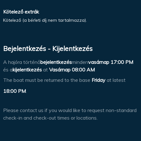
Kötelező extrák
Kötelező (a bérleti díj nem tartalmazza).
Bejelentkezés - Kijelentkezés
A hajóra történő
bejelentkezés
minden
vasárnap
17:00 PM
és a
kijelentkezés
at
Vasárnap 08:00 AM
The boat must be returned to the base
Friday
at latest
18:00 PM
.
Please contact us if you would like to request non-standard
check-in and check-out times or locations.