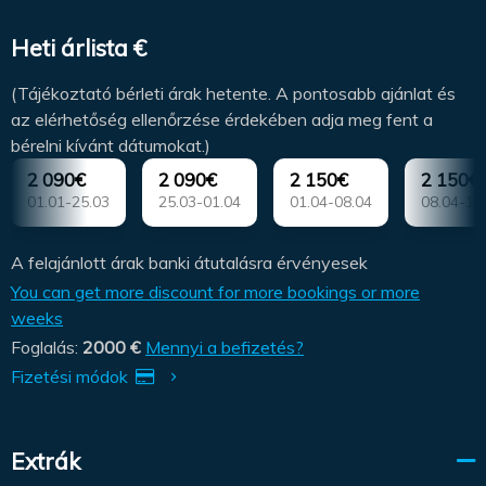
Heti árlista €
(Tájékoztató bérleti árak hetente. A pontosabb ajánlat és
az elérhetőség ellenőrzése érdekében adja meg fent a
bérelni kívánt dátumokat.)
2 090€
2 090€
2 150€
2 150€
01.01-25.03
25.03-01.04
01.04-08.04
08.04-15
A felajánlott árak banki átutalásra érvényesek
You can get more discount for more bookings or more
weeks
Foglalás:
2000 €
Mennyi a befizetés?
Fizetési módok
Extrák